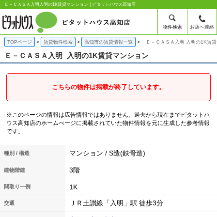
Ｅ－ＣＡＳＡ入明入明の1K賃貸マンション | ピタットハウス高知店
物件検索
お店へ連絡
TOPページ
賃貸物件検索
高知市の賃貸情報一覧
Ｅ－ＣＡＳＡ入明 入明の1K賃
Ｅ－ＣＡＳＡ入明
入明の1K賃貸マンション
こちらの物件は掲載が終了しています。
※このページの情報は広告情報ではありません。過去から現在までピタットハ
ウス高知店のホームぺージに掲載されていた物件情報を元に生成した参考情報
です。
マンション / S造(鉄骨造)
種別 / 構造
3階
建物階建
1K
間取り一例
ＪＲ土讃線「入明」駅 徒歩3分
交通