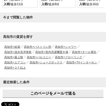
入明
/徒歩11分
入明
/徒歩8分
入明
/徒歩16分
今まで閲覧した物件
高知市の賃貸を探す
高知市+給湯
高知市+バストイレ別
高知市+シャワー
高知市+温水洗浄便座
高知市+室内洗濯機置き場
高知市+オール電化
高知市+最上階
高知市+バルコニー
高知市+フローリング
高知市+エアコン
高知市+シューズボックス
高知市+TVインターホン
高知市+２Ｆ以上
最近検索した条件
このページをメールで送る