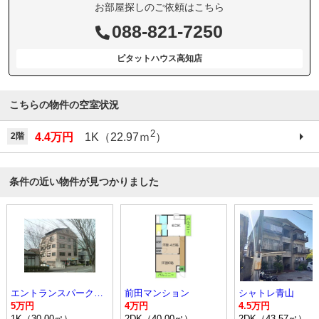
お部屋探しのご依頼はこちら
088-821-7250
ピタットハウス高知店
こちらの物件の空室状況
2
2階
4.4万円
1K（22.97ｍ
）
条件の近い物件が見つかりました
エントランスパークビル
前田マンション
シャトレ青山
5万円
4万円
4.5万円
1K（30.00㎡）
2DK（40.00㎡）
2DK（43.57㎡）