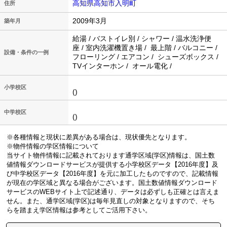
高知県高知市入明町
住所
2009年3月
築年月
給湯 / バストイレ別 / シャワー / 温水洗浄便
座 / 室内洗濯機置き場 / 最上階 / バルコニー /
設備・条件の一例
フローリング / エアコン / シューズボックス /
TVインターホン / オール電化 /
小学校区
()
中学校区
()
※各種情報と現状に差異がある場合は、現状優先となります。
※物件情報の学区情報について
当サイト物件情報に記載されております通学区域(学区)情報は、国土数
値情報ダウンロードサービスが提供する小学校区データ【2016年度】及
び中学校区データ【2016年度】を元に加工したものですので、記載情報
が現在の学区域と異なる場合がございます。国土数値情報ダウンロード
サービスのWEBサイト上で記述通り、データは必ずしも正確とは言えま
せん。また、通学区域(学区)は毎年見直しの対象となりますので、そち
らを踏まえ学区情報は参考としてご活用下さい。