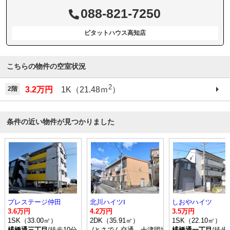
088-821-7250
ピタットハウス高知店
こちらの物件の空室状況
2
2階
3.2万円
1K（21.48ｍ
）
条件の近い物件が見つかりました
プレステージ仲田
北川ハイツⅠ
しおやハイツ
3.6万円
4.2万円
3.5万円
1SK（33.00㎡）
2DK（35.91㎡）
1SK（22.10㎡）
桟橋通三丁目
/徒歩10分
-
/とさでん交通 十津団地二区 停歩3分
桟橋通一丁目
/徒歩