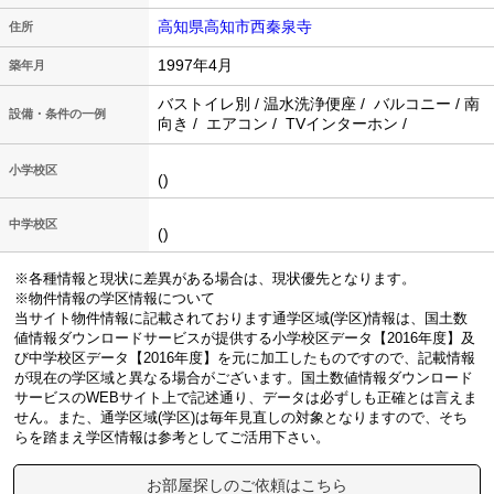
高知県高知市西秦泉寺
住所
1997年4月
築年月
バストイレ別 / 温水洗浄便座 / バルコニー / 南
設備・条件の一例
向き / エアコン / TVインターホン /
小学校区
()
中学校区
()
※各種情報と現状に差異がある場合は、現状優先となります。
※物件情報の学区情報について
当サイト物件情報に記載されております通学区域(学区)情報は、国土数
値情報ダウンロードサービスが提供する小学校区データ【2016年度】及
び中学校区データ【2016年度】を元に加工したものですので、記載情報
が現在の学区域と異なる場合がございます。国土数値情報ダウンロード
サービスのWEBサイト上で記述通り、データは必ずしも正確とは言えま
せん。また、通学区域(学区)は毎年見直しの対象となりますので、そち
らを踏まえ学区情報は参考としてご活用下さい。
お部屋探しのご依頼はこちら