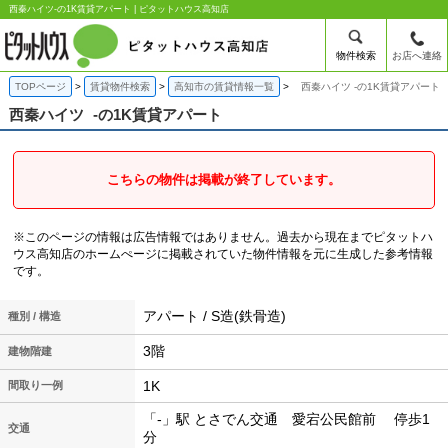
西秦ハイツ-の1K賃貸アパート | ピタットハウス高知店
物件検索
お店へ連絡
TOPページ
賃貸物件検索
高知市の賃貸情報一覧
西秦ハイツ -の1K賃貸アパート
西秦ハイツ
-の1K賃貸アパート
こちらの物件は掲載が終了しています。
※このページの情報は広告情報ではありません。過去から現在までピタットハ
ウス高知店のホームぺージに掲載されていた物件情報を元に生成した参考情報
です。
アパート / S造(鉄骨造)
種別 / 構造
3階
建物階建
1K
間取り一例
「-」駅 とさでん交通 愛宕公民館前 停歩1
交通
分