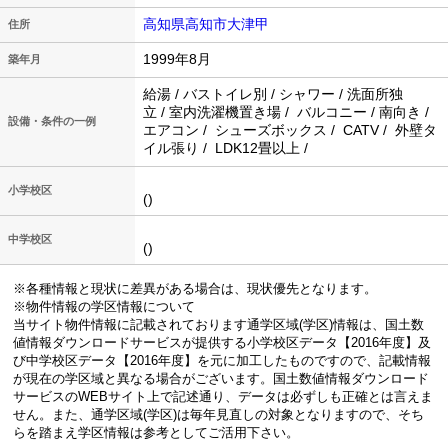
高知県高知市大津甲
住所
1999年8月
築年月
給湯 / バストイレ別 / シャワー / 洗面所独
立 / 室内洗濯機置き場 / バルコニー / 南向き /
設備・条件の一例
エアコン / シューズボックス / CATV / 外壁タ
イル張り / LDK12畳以上 /
小学校区
()
中学校区
()
※各種情報と現状に差異がある場合は、現状優先となります。
※物件情報の学区情報について
当サイト物件情報に記載されております通学区域(学区)情報は、国土数
値情報ダウンロードサービスが提供する小学校区データ【2016年度】及
び中学校区データ【2016年度】を元に加工したものですので、記載情報
が現在の学区域と異なる場合がございます。国土数値情報ダウンロード
サービスのWEBサイト上で記述通り、データは必ずしも正確とは言えま
せん。また、通学区域(学区)は毎年見直しの対象となりますので、そち
らを踏まえ学区情報は参考としてご活用下さい。