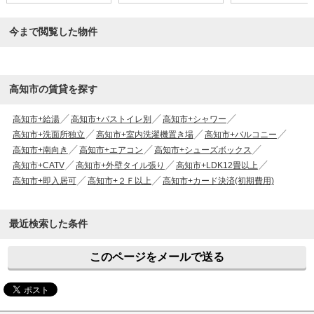
今まで閲覧した物件
高知市の賃貸を探す
高知市+給湯
高知市+バストイレ別
高知市+シャワー
高知市+洗面所独立
高知市+室内洗濯機置き場
高知市+バルコニー
高知市+南向き
高知市+エアコン
高知市+シューズボックス
高知市+CATV
高知市+外壁タイル張り
高知市+LDK12畳以上
高知市+即入居可
高知市+２Ｆ以上
高知市+カード決済(初期費用)
最近検索した条件
このページをメールで送る