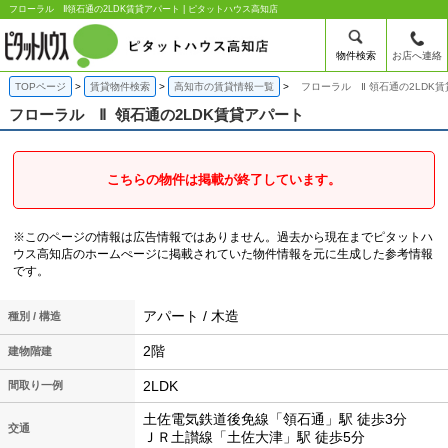
フローラル Ⅱ領石通の2LDK賃貸アパート | ピタットハウス高知店
物件検索
お店へ連絡
TOPページ
賃貸物件検索
高知市の賃貸情報一覧
フローラル Ⅱ 領石通の2LDK
フローラル Ⅱ
領石通の2LDK賃貸アパート
こちらの物件は掲載が終了しています。
※このページの情報は広告情報ではありません。過去から現在までピタットハ
ウス高知店のホームぺージに掲載されていた物件情報を元に生成した参考情報
です。
アパート / 木造
種別 / 構造
2階
建物階建
2LDK
間取り一例
土佐電気鉄道後免線「領石通」駅 徒歩3分
交通
ＪＲ土讃線「土佐大津」駅 徒歩5分