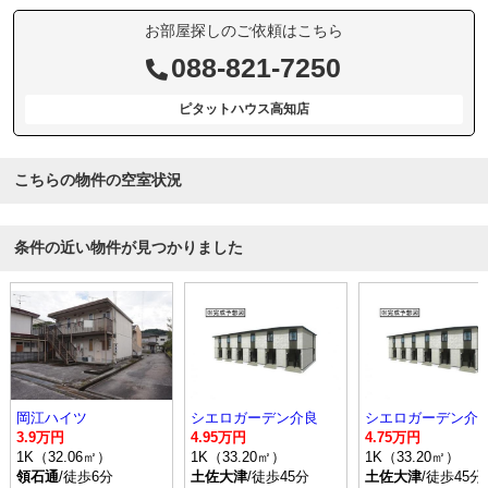
お部屋探しのご依頼はこちら
088-821-7250
ピタットハウス高知店
こちらの物件の空室状況
条件の近い物件が見つかりました
岡江ハイツ
シエロガーデン介良
シエロガーデン介
3.9万円
4.95万円
4.75万円
1K（32.06㎡）
1K（33.20㎡）
1K（33.20㎡）
領石通
/徒歩6分
土佐大津
/徒歩45分
土佐大津
/徒歩45分