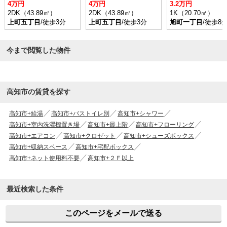
4万円
4万円
3.2万円
2DK（43.89㎡）
2DK（43.89㎡）
1K（20.70㎡）
上町五丁目
/徒歩3分
上町五丁目
/徒歩3分
旭町一丁目
/徒歩8
今まで閲覧した物件
高知市の賃貸を探す
高知市+給湯
高知市+バストイレ別
高知市+シャワー
高知市+室内洗濯機置き場
高知市+最上階
高知市+フローリング
高知市+エアコン
高知市+クロゼット
高知市+シューズボックス
高知市+収納スペース
高知市+宅配ボックス
高知市+ネット使用料不要
高知市+２Ｆ以上
最近検索した条件
このページをメールで送る