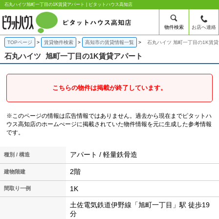
石丸ハイツ旭町一丁目の1K賃貸アパート | ピタットハウス高知店
物件検索
お店へ連絡
TOPページ
賃貸物件検索
高知市の賃貸情報一覧
石丸ハイツ 旭町一丁目の1K賃
石丸ハイツ
旭町一丁目の1K賃貸アパート
こちらの物件は掲載が終了しています。
※このページの情報は広告情報ではありません。過去から現在までピタットハ
ウス高知店のホームぺージに掲載されていた物件情報を元に生成した参考情報
です。
アパート / 軽量鉄骨造
種別 / 構造
2階
建物階建
1K
間取り一例
土佐電気鉄道伊野線「旭町一丁目」駅 徒歩19
分