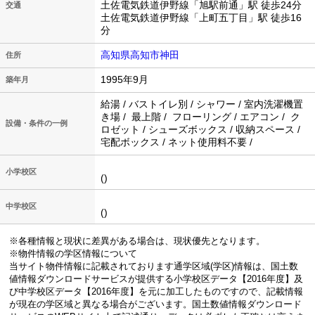
土佐電気鉄道伊野線「旭駅前通」駅 徒歩24分
交通
土佐電気鉄道伊野線「上町五丁目」駅 徒歩16
分
高知県高知市神田
住所
1995年9月
築年月
給湯 / バストイレ別 / シャワー / 室内洗濯機置
き場 / 最上階 / フローリング / エアコン / ク
設備・条件の一例
ロゼット / シューズボックス / 収納スペース /
宅配ボックス / ネット使用料不要 /
小学校区
()
中学校区
()
※各種情報と現状に差異がある場合は、現状優先となります。
※物件情報の学区情報について
当サイト物件情報に記載されております通学区域(学区)情報は、国土数
値情報ダウンロードサービスが提供する小学校区データ【2016年度】及
び中学校区データ【2016年度】を元に加工したものですので、記載情報
が現在の学区域と異なる場合がございます。国土数値情報ダウンロード