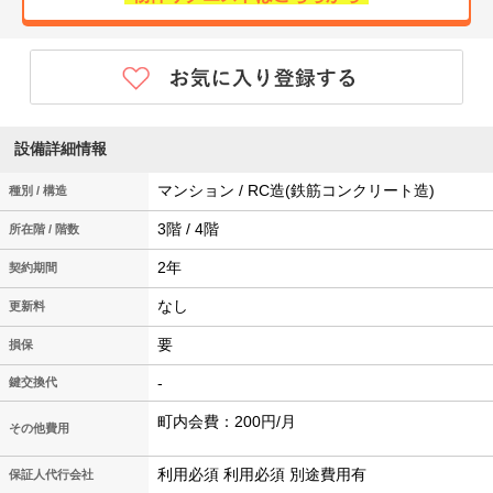
設備詳細情報
マンション / RC造(鉄筋コンクリート造)
種別 / 構造
3階 / 4階
所在階 / 階数
2年
契約期間
なし
更新料
要
損保
-
鍵交換代
町内会費：200円/月
その他費用
利用必須 利用必須 別途費用有
保証人代行会社