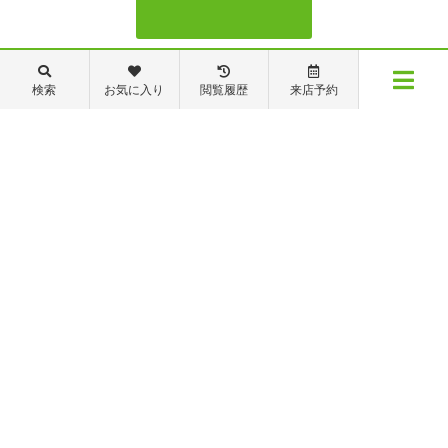
088-821-7272
検索
お気に入り
閲覧履歴
来店予約
メニュー
【営業時間】営業部：9～19時 管理・修繕部：9～18時
【定休日】日・祝日 夏季休業 年末年始
物件検索
閲覧履歴
お気に入り
保存した条件
※ピタットハウスの加盟店は独立自営であり、各店舗の責任のもと運営をしておりま
す。尚、建築・リフォーム等の請負業につきましては、有限会社秦ホームの責任のもと