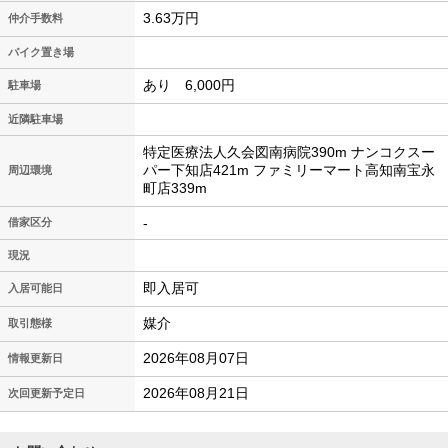
3.63万円
仲介手数料
バイク置き場
あり 6,000円
駐車場
近隣駐車場
特定医療法人久会図南病院390m ナンコクスー
パー下知店421m ファミリーマート高知南宝永
周辺環境
町店339m
-
借家区分
現況
即入居可
入居可能日
媒介
取引態様
2026年08月07日
情報更新日
2026年08月21日
次回更新予定日