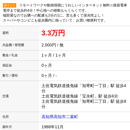
リモートワークや動画視聴にうれしいインターネット無料☆路面電車
ポイント
電停まで徒歩約4分！中心地への移動もらくらくです。
端部屋なのでお隣への配慮も2分の1に。窓も多くて採光性よし！
スーパーやコンビニも徒歩圏内に揃っていて、お買い物便利です。
3.3万円
賃料
2,000円 / 無
共益費 / 管理費
1ヶ月 / 1ヶ月
敷金 / 礼金
0ヶ月
保証金
0ヶ月 / -
敷引 / 償却
土佐電気鉄道後免線「知寄町一丁目」駅 徒歩4
分
土佐電気鉄道後免線「宝永町」駅 徒歩6分
交通
土佐電気鉄道後免線「知寄町二丁目」駅 徒歩8
分
高知県高知市二葉町
住所
1988年11月
築年月