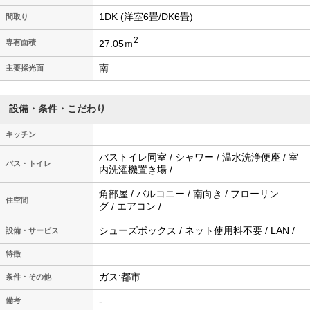
1DK (洋室6畳/DK6畳)
間取り
2
27.05ｍ
専有面積
南
主要採光面
設備・条件・こだわり
キッチン
バストイレ同室 / シャワー / 温水洗浄便座 / 室
バス・トイレ
内洗濯機置き場 /
角部屋 / バルコニー / 南向き / フローリン
住空間
グ / エアコン /
シューズボックス / ネット使用料不要 / LAN /
設備・サービス
特徴
ガス:都市
条件・その他
-
備考