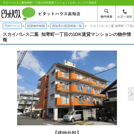
スカイパレス二葉知寄町一丁目の1DK賃貸マンション | ピタットハウス高知店
物件検索
お店へ連絡
TOPページ
賃貸物件検索
高知市の賃貸情報一覧
スカイパレス二葉 知寄町一丁目
スカイパレス二葉
知寄町一丁目の1DK賃貸マンションの物件情
報
【建物外観】