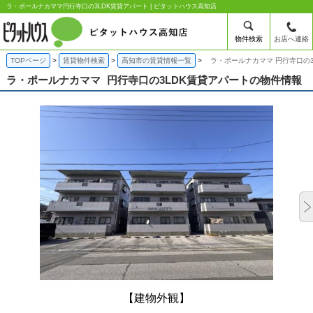
ラ・ポールナカママ円行寺口の3LDK賃貸アパート | ピタットハウス高知店
物件検索
お店へ連絡
TOPページ
賃貸物件検索
高知市の賃貸情報一覧
ラ・ポールナカママ 円行寺口の3
ラ・ポールナカママ
円行寺口の3LDK賃貸アパートの物件情報
【建物外観】