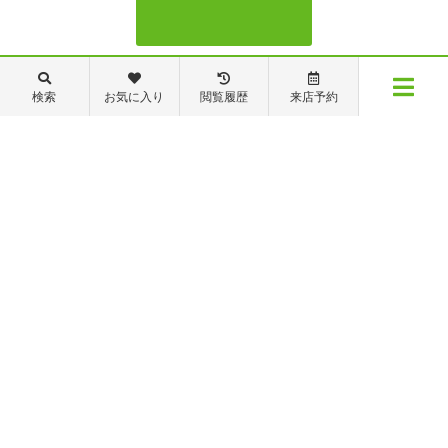
088-821-7272
検索
お気に入り
閲覧履歴
来店予約
メニュー
【営業時間】営業部：9～19時 管理・修繕部：9～18時
【定休日】日・祝日 夏季休業 年末年始
物件検索
閲覧履歴
お気に入り
保存した条件
※ピタットハウスの加盟店は独立自営であり、各店舗の責任のもと運営をしておりま
す。尚、建築・リフォーム等の請負業につきましては、有限会社秦ホームの責任のもと