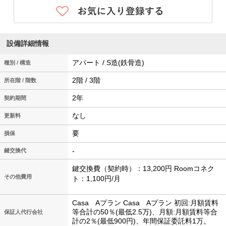
設備詳細情報
アパート / S造(鉄骨造)
種別 / 構造
2階 / 3階
所在階 / 階数
2年
契約期間
なし
更新料
要
損保
-
鍵交換代
鍵交換費（契約時）：13,200円 Roomコネク
その他費用
ト：1,100円/月
Casa Aプラン Casa Aプラン 初回:月額賃料
等合計の50％(最低2.5万)、月額:月額賃料等合
保証人代行会社
計の2％(最低900円)、年間保証委託料1万。