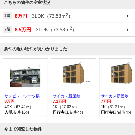
こちらの物件の空室状況
2
2階
8万円
3LDK（73.53ｍ
）
2
2階
8.5万円
3LDK（73.53ｍ
）
条件の近い物件が見つかりました
サンビレッジ一ツ橋 A
サイカス新屋敷
サイカス新屋敷
8万円
7.1万円
7万円
4DK（67.42㎡）
1K（27.02㎡）
1K（31.21㎡）
入明
/徒歩16分
円行寺口
/徒歩4分
円行寺口
/徒歩4分
今まで閲覧した物件