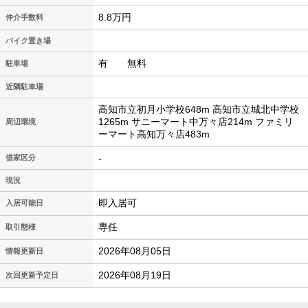
8.8万円
仲介手数料
バイク置き場
有 無料
駐車場
近隣駐車場
高知市立初月小学校648m 高知市立城北中学校
1265m サニーマート中万々店214m ファミリ
周辺環境
ーマート高知万々店483m
-
借家区分
現況
即入居可
入居可能日
専任
取引態様
2026年08月05日
情報更新日
2026年08月19日
次回更新予定日