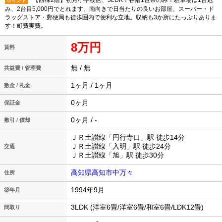
【西棟2階】初月小学校区、3LDK！各階1世帯のみ！駐車場は1台込
ポイント
み、2台目5,000円でとれます。南向きで日当たりの良いお部屋。スーパー・ド
ラッグストア・郵便局も徒歩圏内で便利な立地。収納も3か所にたっぷりありま
す！町費実費。
8万円
賃料
無 / 無
共益費 / 管理費
1ヶ月 / 1ヶ月
敷金 / 礼金
0ヶ月
保証金
0ヶ月 / -
敷引 / 償却
ＪＲ土讃線「円行寺口」駅 徒歩14分
ＪＲ土讃線「入明」駅 徒歩24分
交通
ＪＲ土讃線「旭」駅 徒歩30分
高知県高知市中万々
住所
1994年9月
築年月
3LDK (洋室6畳/洋室6畳/和室6畳/LDK12畳)
間取り