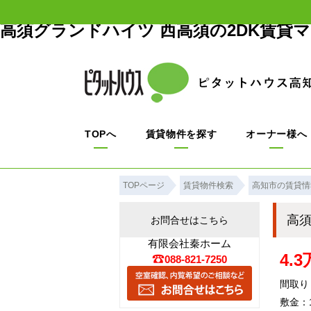
高須グランドハイツ 西高須の2DK賃貸
TOPへ
賃貸物件を探す
オーナー様へ
TOPページ
賃貸物件検索
高知市の賃貸情
高
お問合せはこちら
有限会社秦ホーム
4.
088-821-7250
間取り
敷金：1