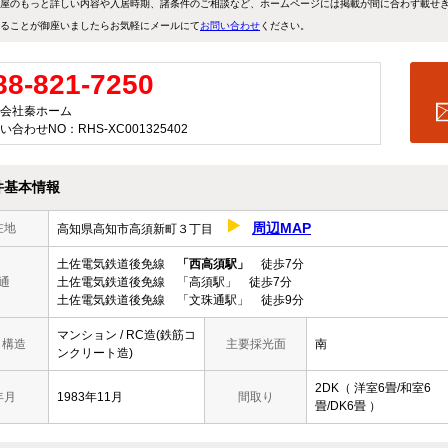
屋のもっと詳しい内容や入居時期、諸条件のご相談など、ホームページには掲載が間に合わず載せ
ることが御座いましたらお気軽にメールにて
お問い合わせ
ください。
88-821-7250
会社秦ホーム
い合わせNO：RHS-XC001325402
件基本情報
周辺MAP
在地
高知県高知市高須新町３丁目
土佐電気鉄道後免線
「西高須駅」
徒歩7分
通
土佐電気鉄道後免線 「高須駅」 徒歩7分
土佐電気鉄道後免線 「文珠通駅」 徒歩9分
マンション / RC造(鉄筋コ
/ 構造
主要採光面
南
ンクリート造)
2DK（ 洋室6畳/和室6
年月
1983年11月
間取り
畳/DK6畳 ）