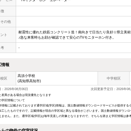
 徴
・その他
耐震性に優れた鉄筋コンクリート造！南向きで日当たり良好☆県立美術
メント
♪急な来客時もお顔が確認できて安心のTVモニターホン付き。
 考
-
区情報
高須小学校
学校区
中学校区
(高知県高知市)
：2026年08月06日
次回更新予定日：2026年08
と差異がある場合は現況優先となります
の学区情報について
件情報に記載されております通学区域(学区)情報は、国土数値情報ダウンロードサービスが提供する小学
加工したものですので、記載情報が現在の学区域と異なる場合がございます。国土数値情報ダウンロ
えません。また、通学区域(学区)は毎年見直しの対象となりますので、そちらを踏まえ学区情報は参
ちらの物件の空室状況