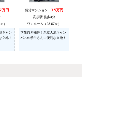
.7万円
3.5万円
賃貸マンション
分
高須駅 徒歩4分
7㎡）
ワンルーム（23.67㎡）
池キャン
学生向き物件！県立大池キャン
な立地！
パスの学生さんに便利な立地！