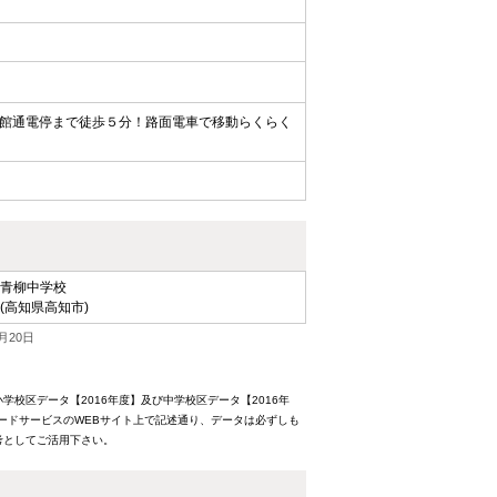
館通電停まで徒歩５分！路面電車で移動らくらく
青柳中学校
(高知県高知市)
月20日
校区データ【2016年度】及び中学校区データ【2016年
ードサービスのWEBサイト上で記述通り、データは必ずしも
考としてご活用下さい。