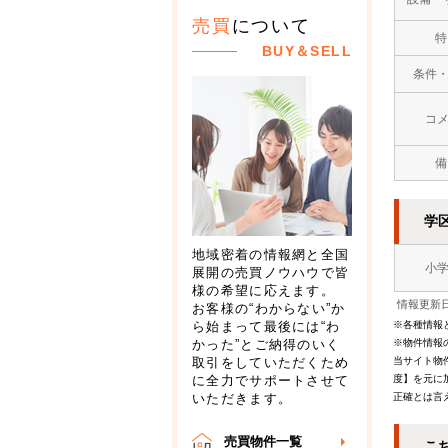
売買
について
特
BUY＆SELL
条件
コ
備
学
地域密着の情報網と全国
小
展開の売買ノウハウで皆
様の希望に応えます。
情報更新日
お客様の“わからない”か
※各種情報
ら始まって最後には“わ
※物件情報
かった”とご納得のいく
当サイト物
取引をしていただくため
度】を元に
に全力でサポートさせて
正確とは言
いただきます。
売買物件一覧
こ