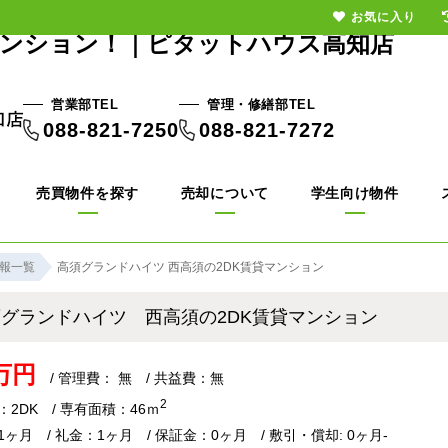
お気に入り
マンション！｜ピタットハウス高知店
営業部TEL
管理・修繕部TEL
088-821-7250
088-821-7272
売買物件を探す
売却について
学生向け物件
報一覧
高須グランドハイツ 西高須の2DK賃貸マンション
須グランドハイツ 西高須の2DK賃貸マンション
3万円
/ 管理費： 無 / 共益費：無
2
：2DK / 専有面積：46ｍ
ヶ月 / 礼金：1ヶ月 / 保証金：0ヶ月 / 敷引・償却: 0ヶ月-