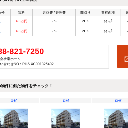
番号
賃料
共益費 / 管理費
間取り
専有面積
2
1
4.3万円
- / -
2DK
1
46ｍ
2
2
4.3万円
- / -
2DK
1
46ｍ
88-821-7250
会社秦ホーム
い合わせNO：RHS-XC001325402
の物件に似た物件をチェック！
ロゼ
ロゼ
ロゼ