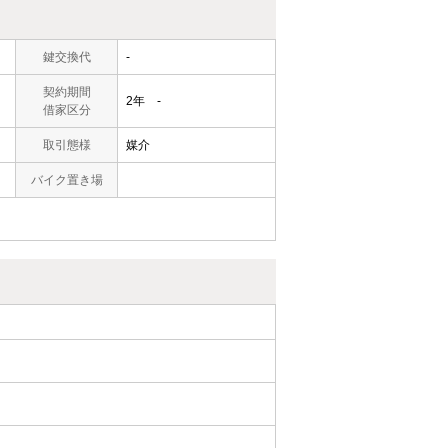
鍵交換代
-
契約期間
2年 -
借家区分
取引態様
媒介
バイク置き場