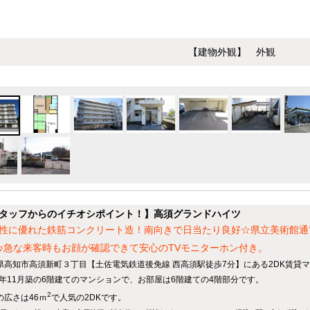
【建物外観】 外観
タッフからのイチオシポイント！】高須グランドハイツ
性に優れた鉄筋コンクリート造！南向きで日当たり良好☆県立美術館通
♪急な来客時もお顔が確認できて安心のTVモニターホン付き。
県高知市高須新町３丁目【土佐電気鉄道後免線 西高須駅徒歩7分】にある2DK賃貸
83年11月築の6階建てのマンションで、お部屋は6階建ての4階部分です。
2
の広さは46ｍ
で人気の2DKです。