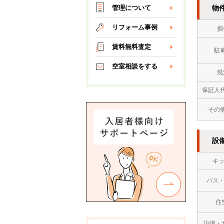
物
管理について
リフォーム事例
損
賃料無料査定
駐
空室相談をする
現
保証人
その
設
キ
バス
住
設備・