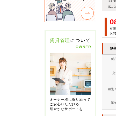
※お部
気にな
0
有限
お問
賃貸管理
について
OWNER
物
所
交
種別 
オーナー様に寄り添って
築
ご安心いただける
細やかなサポートを