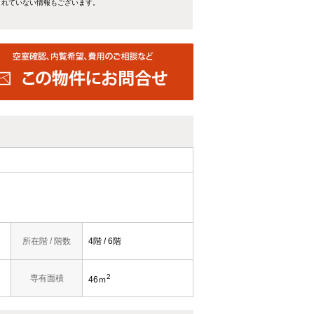
きれていない情報もございます。
所在階 / 階数
4階 / 6階
2
専有面積
46ｍ