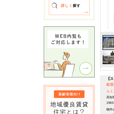
詳しく
探す
【ス
耐震
らく
高知
19
物件