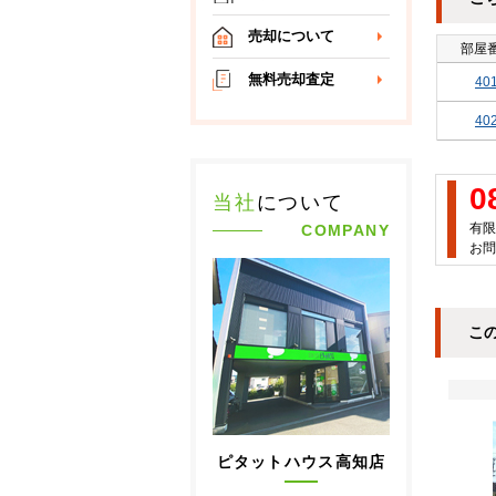
売却について
部屋
無料売却査定
40
40
0
当社
について
有限
COMPANY
お問
こ
ピタットハウス高知店