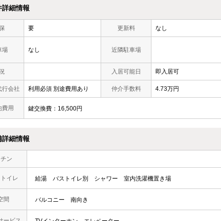
件詳細情報
保
要
更新料
なし
車場
なし
近隣駐車場
況
入居可能日
即入居可
代行会社
利用必須 別途費用あり
仲介手数料
4.73万円
他費用
鍵交換費：16,500円
備詳細情報
ッチン
・トイレ
給湯
バストイレ別
シャワー
室内洗濯機置き場
空間
バルコニー
南向き
サービス
TVインターホン
エレベーター