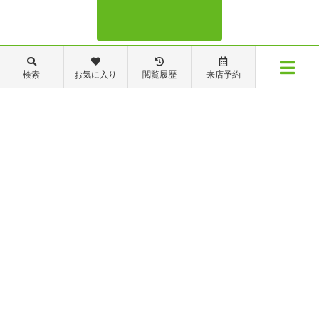
088-821-7272
検索
お気に入り
閲覧履歴
来店予約
メニュー
【営業時間】営業部：9～19時 管理・修繕部：9～18時
【定休日】日・祝日 夏季休業 年末年始
物件検索
閲覧履歴
お気に入り
保存した条件
※ピタットハウスの加盟店は独立自営であり、各店舗の責任のもと運営をしておりま
す。尚、建築・リフォーム等の請負業につきましては、有限会社秦ホームの責任のもと