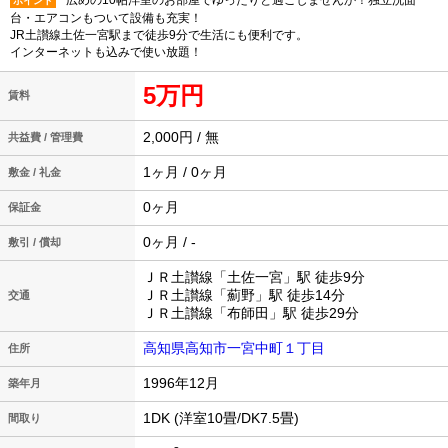
広めの10帖洋室のお部屋でゆったりと過ごしませんか！独立洗面
ポイント
台・エアコンもついて設備も充実！
JR土讃線土佐一宮駅まで徒歩9分で生活にも便利です。
インターネットも込みで使い放題！
5万円
賃料
2,000円 / 無
共益費 / 管理費
1ヶ月 / 0ヶ月
敷金 / 礼金
0ヶ月
保証金
0ヶ月 / -
敷引 / 償却
ＪＲ土讃線「土佐一宮」駅 徒歩9分
ＪＲ土讃線「薊野」駅 徒歩14分
交通
ＪＲ土讃線「布師田」駅 徒歩29分
高知県高知市一宮中町１丁目
住所
1996年12月
築年月
1DK (洋室10畳/DK7.5畳)
間取り