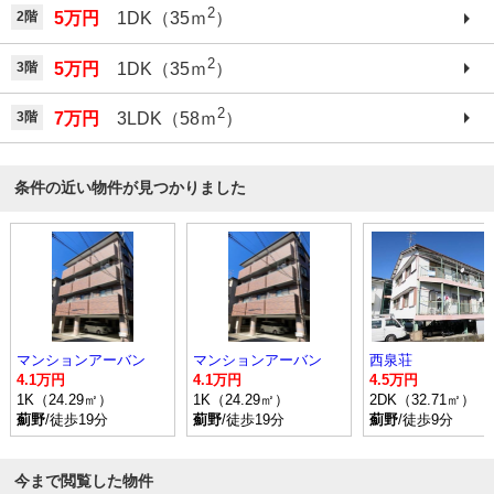
2
2階
5万円
1DK（35ｍ
）
2
3階
5万円
1DK（35ｍ
）
2
3階
7万円
3LDK（58ｍ
）
条件の近い物件が見つかりました
マンションアーバン
マンションアーバン
西泉荘
4.1万円
4.1万円
4.5万円
1K（24.29㎡）
1K（24.29㎡）
2DK（32.71㎡）
薊野
/徒歩19分
薊野
/徒歩19分
薊野
/徒歩9分
今まで閲覧した物件