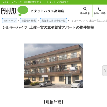
シルキーハイツ土佐一宮の1DK賃貸アパート | ピタットハウス高知店
物件検索
お店へ連絡
TOPページ
賃貸物件検索
高知市の賃貸情報一覧
シルキーハイツ 土佐一宮の1D
シルキーハイツ
土佐一宮の1DK賃貸アパートの物件情報
【建物外観】