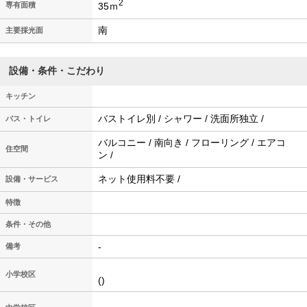
2
35ｍ
専有面積
南
主要採光面
設備・条件・こだわり
キッチン
バストイレ別 / シャワー / 洗面所独立 /
バス・トイレ
バルコニー / 南向き / フローリング / エアコ
住空間
ン /
ネット使用料不要 /
設備・サービス
特徴
条件・その他
-
備考
小学校区
()