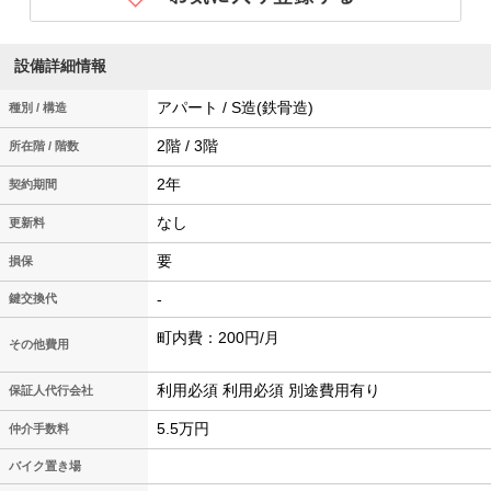
設備詳細情報
アパート / S造(鉄骨造)
種別 / 構造
2階 / 3階
所在階 / 階数
2年
契約期間
なし
更新料
要
損保
-
鍵交換代
町内費：200円/月
その他費用
利用必須 利用必須 別途費用有り
保証人代行会社
5.5万円
仲介手数料
バイク置き場