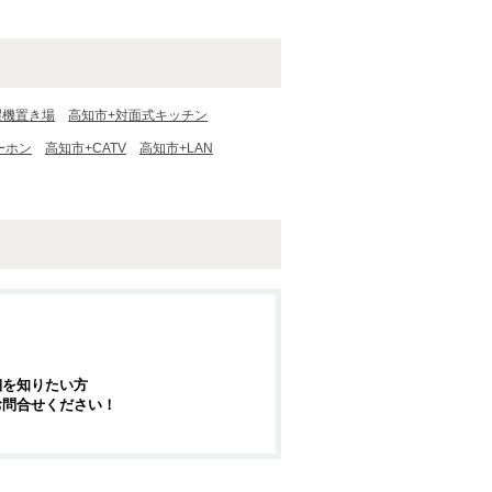
濯機置き場
高知市+対面式キッチン
ーホン
高知市+CATV
高知市+LAN
細を知りたい方
お問合せください！