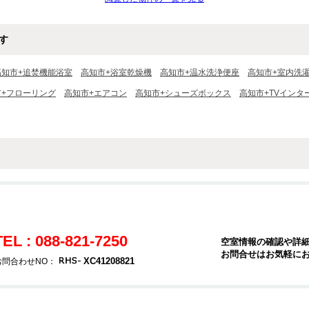
す
高知市+追焚機能浴室
高知市+浴室乾燥機
高知市+温水洗浄便座
高知市+室内洗
市+フローリング
高知市+エアコン
高知市+シューズボックス
高知市+TVインタ
TEL : 088-821-7250
空室情報の確認や詳
お問合せはお気軽に
XC41208821
お問合わせNO：