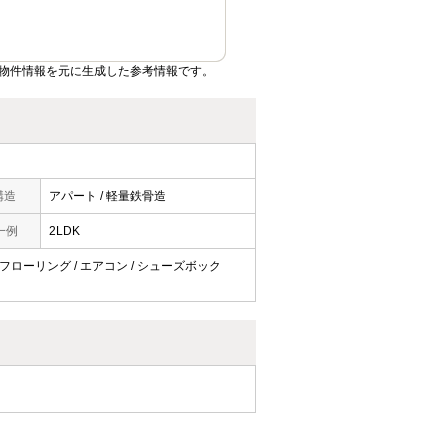
物件情報を元に生成した参考情報です。
構造
アパート / 軽量鉄骨造
一例
2LDK
/ フローリング / エアコン / シューズボック