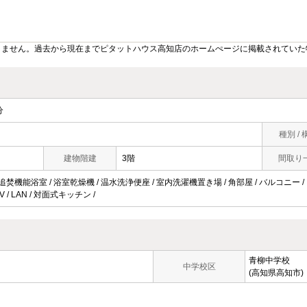
りません。過去から現在までピタットハウス高知店のホームぺージに掲載されていた
分
種別 / 
建物階建
3階
間取り
 追焚機能浴室 / 浴室乾燥機 / 温水洗浄便座 / 室内洗濯機置き場 / 角部屋 / バルコニー 
V / LAN / 対面式キッチン /
青柳中学校
中学校区
(高知県高知市)