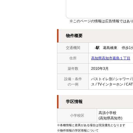
※このページの情報は広告情報ではあ
物件概要
交通機関
-駅
葛島橋東 停歩1
住所
高知県高知市葛島１丁目
築年数
2010年3月
設備・条件
バストイレ別 / シャワー /
の一例
ス / TVインターホン / CAT
学区情報
高須小学校
小学校区
(高知県高知市)
※各種情報と差異がある場合は現況優先となります
※物件情報の学区情報について