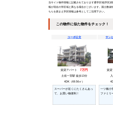
当サイト物件情報に記載されております通学区域(学区)
報が現在の学区域と異なる場合がございます。国土数値情
ちらを踏まえ学区情報は参考としてご活用下さい。
この物件に似た物件をチェック！
コーポ公文
サン
7万円
賃貸アパート
賃
土佐一宮駅 徒歩13分
入
4DK（69.56㎡）
4
スーパーが近くにたくさんあっ
一ツ橋小
て、お買い物便利！
ファミリ