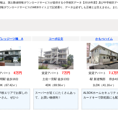
情報は、国土数値情報ダウンロードサービスが提供する小学校区データ【2016年度】及び中学校区デ
報ダウンロードサービスのWEBサイト上で記述通り、データは必ずしも正確とは言えません。また
ビレッジ一ツ橋 A
コーポ公文
かもべハイム
8万円
7万円
7.1万
貸アパート
賃貸アパート
賃貸アパート
明駅 徒歩16分
土佐一宮駅 徒歩13分
-駅 新道鴨部 停歩4
DK（67.42㎡）
4DK（69.56㎡）
1LDK（41.16㎡）
学校エリアでお探しの
スーパーが近くにたくさんあっ
ALSOKホームセキュリティ
ーさん、ぜひ☆
て、お買い物便利！
カードキーで防犯面にも配