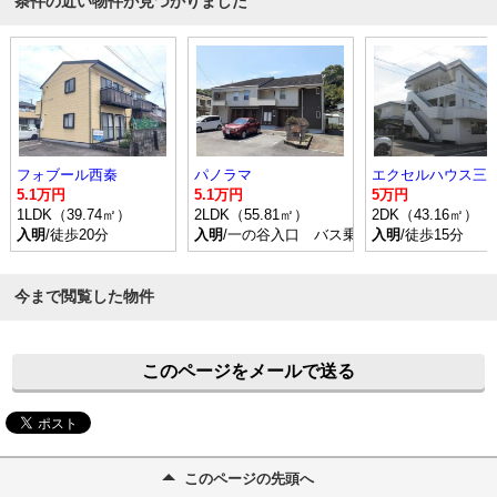
条件の近い物件が見つかりました
フォブール西秦
パノラマ
エクセルハウス三
5.1万円
5.1万円
5万円
1LDK（39.74㎡）
2LDK（55.81㎡）
2DK（43.16㎡）
入明
/徒歩20分
入明
/一の谷入口 バス乗車時間19分 停歩2
入明
/徒歩15分
今まで閲覧した物件
このページをメールで送る
このページの先頭へ