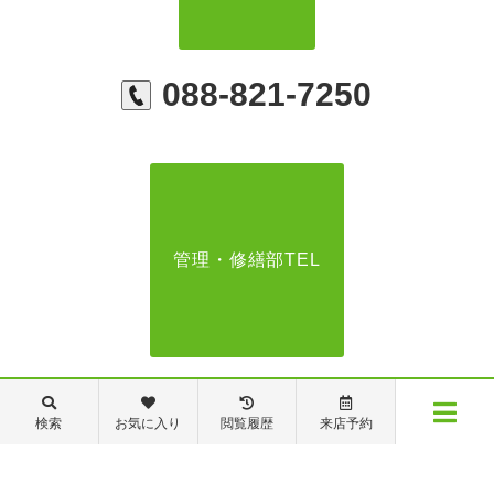
088-821-7250
管理・修繕部TEL
088-821-7272
検索
お気に入り
閲覧履歴
来店予約
メニュー
【営業時間】営業部：9～19時 管理・修繕部：9～18時
【定休日】日・祝日 夏季休業 年末年始