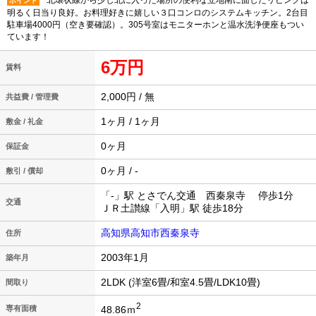
北環状線から少し北に入った場所の便利な立地南に面したリビングは
ポイント
明るく日当り良好。お料理好きに嬉しい３口コンロのシステムキッチン。2台目
駐車場4000円（空き要確認）。305号室はモニターホンと温水洗浄便座もつい
ています！
6万円
賃料
2,000円 / 無
共益費 / 管理費
1ヶ月 / 1ヶ月
敷金 / 礼金
0ヶ月
保証金
0ヶ月 / -
敷引 / 償却
「-」駅 とさでん交通 西秦泉寺 停歩1分
交通
ＪＲ土讃線「入明」駅 徒歩18分
高知県高知市西秦泉寺
住所
2003年1月
築年月
2LDK (洋室6畳/和室4.5畳/LDK10畳)
間取り
2
48.86ｍ
専有面積