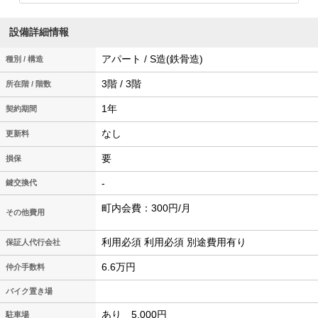
設備詳細情報
アパート / S造(鉄骨造)
種別 / 構造
3階 / 3階
所在階 / 階数
1年
契約期間
なし
更新料
要
損保
-
鍵交換代
町内会費：300円/月
その他費用
利用必須 利用必須 別途費用有り
保証人代行会社
6.6万円
仲介手数料
バイク置き場
あり 5,000円
駐車場