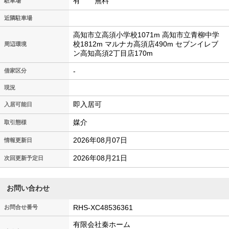
有 無料
駐車場
近隣駐車場
高知市立高須小学校1071m 高知市立青柳中学
校1812m マルナカ高須店490m セブンイレブ
周辺環境
ン高知高須2丁目店170m
-
借家区分
現況
即入居可
入居可能日
媒介
取引態様
2026年08月07日
情報更新日
2026年08月21日
次回更新予定日
お問い合わせ
RHS-XC48536361
お問合せ番号
有限会社秦ホーム