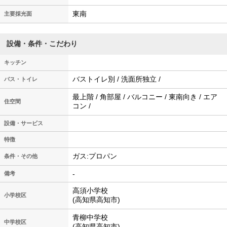
東南
主要採光面
設備・条件・こだわり
キッチン
バストイレ別 / 洗面所独立 /
バス・トイレ
最上階 / 角部屋 / バルコニー / 東南向き / エア
住空間
コン /
設備・サービス
特徴
ガス:プロパン
条件・その他
-
備考
高須小学校
小学校区
(高知県高知市)
青柳中学校
中学校区
(高知県高知市)