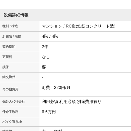
設備詳細情報
マンション / RC造(鉄筋コンクリート造)
種別 / 構造
4階 / 4階
所在階 / 階数
2年
契約期間
なし
更新料
要
損保
-
鍵交換代
町費：220円/月
その他費用
利用必須 利用必須 別途費用有り
保証人代行会社
6.6万円
仲介手数料
バイク置き場