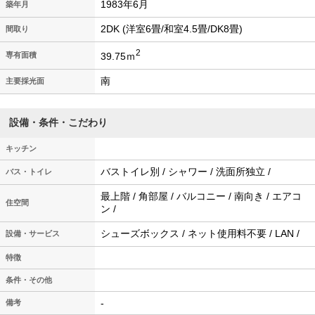
1983年6月
築年月
2DK (洋室6畳/和室4.5畳/DK8畳)
間取り
2
39.75ｍ
専有面積
南
主要採光面
設備・条件・こだわり
キッチン
バストイレ別 / シャワー / 洗面所独立 /
バス・トイレ
最上階 / 角部屋 / バルコニー / 南向き / エアコ
住空間
ン /
シューズボックス / ネット使用料不要 / LAN /
設備・サービス
特徴
条件・その他
-
備考