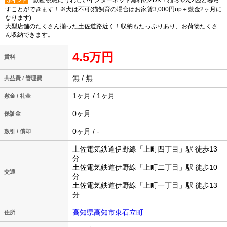
動画視聴にうれしいインターネット無料の2DK！猫ちゃん2匹と暮ら
ポイント
すことができます！※犬は不可(猫飼育の場合はお家賃3,000円up＋敷金2ヶ月に
なります)
大型店舗のたくさん揃った土佐道路近く！収納もたっぷりあり、お荷物たくさ
ん収納できます。
4.5万円
賃料
無 / 無
共益費 / 管理費
1ヶ月 / 1ヶ月
敷金 / 礼金
0ヶ月
保証金
0ヶ月 / -
敷引 / 償却
土佐電気鉄道伊野線「上町四丁目」駅 徒歩13
分
土佐電気鉄道伊野線「上町二丁目」駅 徒歩10
交通
分
土佐電気鉄道伊野線「上町一丁目」駅 徒歩13
分
高知県高知市東石立町
住所