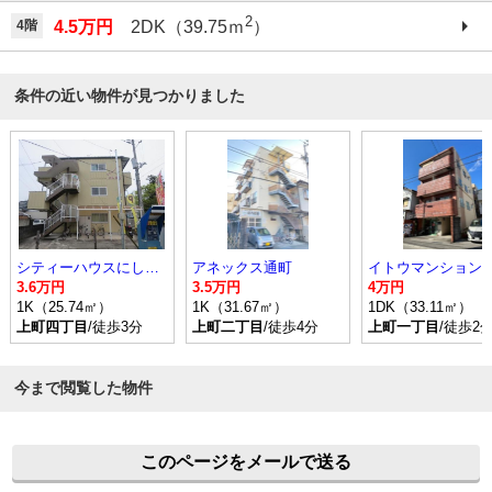
2
4階
4.5万円
2DK（39.75ｍ
）
条件の近い物件が見つかりました
シティーハウスにしまち
アネックス通町
イトウマンションⅢ
3.6万円
3.5万円
4万円
1K（25.74㎡）
1K（31.67㎡）
1DK（33.11㎡）
上町四丁目
/徒歩3分
上町二丁目
/徒歩4分
上町一丁目
/徒歩2
今まで閲覧した物件
このページをメールで送る