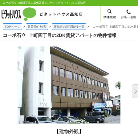
コーポ石立上町四丁目の2DK賃貸アパート | ピタットハウス高知店
物件検索
お店へ連絡
TOPページ
賃貸物件検索
高知市の賃貸情報一覧
コーポ石立 上町四丁目の2DK賃
コーポ石立
上町四丁目の2DK賃貸アパートの物件情報
【建物外観】