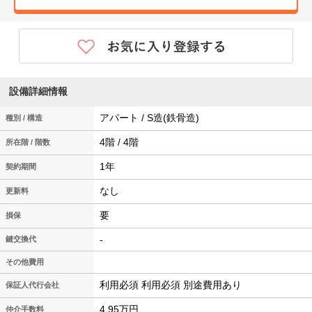
設備詳細情報
アパート / S造(鉄骨造)
種別 / 構造
4階 / 4階
所在階 / 階数
1年
契約期間
なし
更新料
要
損保
-
鍵交換代
その他費用
利用必須 利用必須 別途費用あり
保証人代行会社
4.95万円
仲介手数料