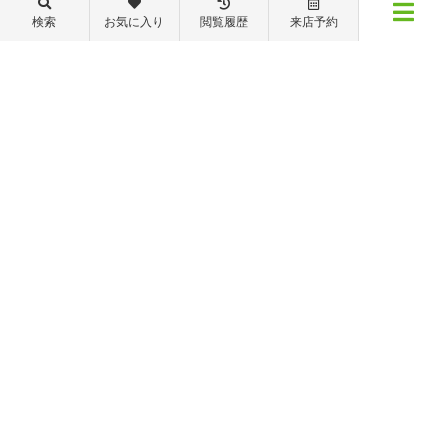
088-821-7272
検索
お気に入り
閲覧履歴
来店予約
メニュー
【営業時間】営業部：9～19時 管理・修繕部：9～18時
【定休日】日・祝日 夏季休業 年末年始
物件検索
閲覧履歴
お気に入り
保存した条件
※ピタットハウスの加盟店は独立自営であり、各店舗の責任のもと運営をしておりま
す。尚、建築・リフォーム等の請負業につきましては、有限会社秦ホームの責任のもと
運営しております。