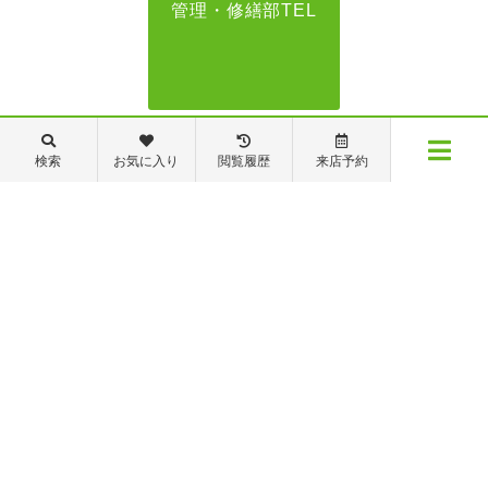
管理・修繕部TEL
088-821-7272
検索
お気に入り
閲覧履歴
来店予約
メニュー
【営業時間】営業部：9～19時 管理・修繕部：9～18時
【定休日】日・祝日 夏季休業 年末年始
物件検索
閲覧履歴
お気に入り
保存した条件
※ピタットハウスの加盟店は独立自営であり、各店舗の責任のもと運営をしておりま