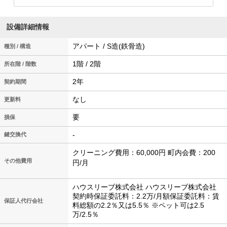
設備詳細情報
アパート / S造(鉄骨造)
種別 / 構造
1階 / 2階
所在階 / 階数
2年
契約期間
なし
更新料
要
損保
-
鍵交換代
クリーニング費用：60,000円 町内会費：200
その他費用
円/月
ハウスリーブ株式会社 ハウスリーブ株式会社
契約時保証委託料：2.2万/月額保証委託料：賃
保証人代行会社
料総額の2.2％又は5.5％ ※ペット可は2.5
万/2.5％