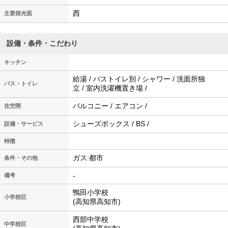
西
主要採光面
設備・条件・こだわり
キッチン
給湯 / バストイレ別 / シャワー / 洗面所独
バス・トイレ
立 / 室内洗濯機置き場 /
バルコニー / エアコン /
住空間
シューズボックス / BS /
設備・サービス
特徴
ガス:都市
条件・その他
-
備考
鴨田小学校
小学校区
(高知県高知市)
西部中学校
中学校区