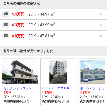
こちらの物件の空室状況
2
1階
4.4万円
2DK（44.97ｍ
）
2
1階
4.3万円
2DK（43.99ｍ
）
2
2階
4.8万円
2DK（47.81ｍ
）
条件の近い物件が見つかりました
セレクションジュン
ＣＯＺＹ ＣＯＵＲＴ（コージーコート）
5万円
4.3万円
4.9万円
2DK（37.35㎡）
1DK（29.80㎡）
2LDK（48.92㎡）
高知商業前
/徒歩7分
高知商業前
/徒歩5分
高知商業前
/徒歩13