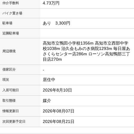
4.73万円
仲介手数料
バイク置き場
あり 3,300円
駐車場
近隣駐車場
高知市立鴨田小学校1356m 高知市立西部中学
校1038m 治久会もみのき病院1293m 毎日屋あ
周辺環境
さくらセンター店286m ローソン高知鴨部三丁
目店270m
-
借家区分
居住中
現況
2026年8月10日
入居可能日
媒介
取引態様
2026年08月07日
情報更新日
2026年08月21日
次回更新予定日