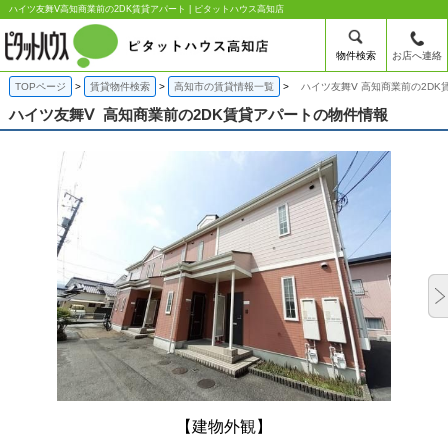
ハイツ友舞Ⅴ高知商業前の2DK賃貸アパート | ピタットハウス高知店
物件検索
お店へ連絡
TOPページ
賃貸物件検索
高知市の賃貸情報一覧
ハイツ友舞Ⅴ 高知商業前の2DK
ハイツ友舞Ⅴ
高知商業前の2DK賃貸アパートの物件情報
【建物外観】