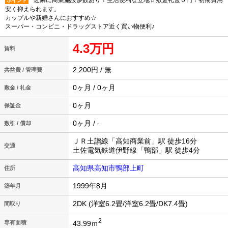
近隣に商業施設多数あり！生活便利な立地☆敷金礼金０円！初期費用
ポイント
安く抑えられます。
カップルや新婚さんにおすすめ☆
スーパー・コンビニ・ドラッグストア近く買い物便利♪
4.3万円
賃料
2,200円 / 無
共益費 / 管理費
0ヶ月 / 0ヶ月
敷金 / 礼金
0ヶ月
保証金
0ヶ月 / -
敷引 / 償却
ＪＲ土讃線「高知商業前」駅 徒歩16分
交通
土佐電気鉄道伊野線「鴨部」駅 徒歩4分
高知県高知市鴨部上町
住所
1999年8月
築年月
2DK (洋室6.2畳/洋室6.2畳/DK7.4畳)
間取り
2
43.99ｍ
専有面積