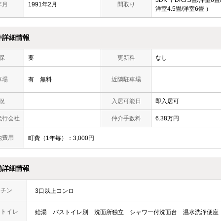
年月
1991年2月
間取り
洋室4.5畳/洋室6畳 ）
件詳細情報
保
要
更新料
なし
車場
有 無料
近隣駐車場
況
入居可能日
即入居可
代行会社
仲介手数料
6.38万円
他費用
町費（1年毎）：3,000円
備詳細情報
ッチン
3口以上コンロ
・トイレ
給湯
バストイレ別
洗面所独立
シャワー付洗面台
温水洗浄便座