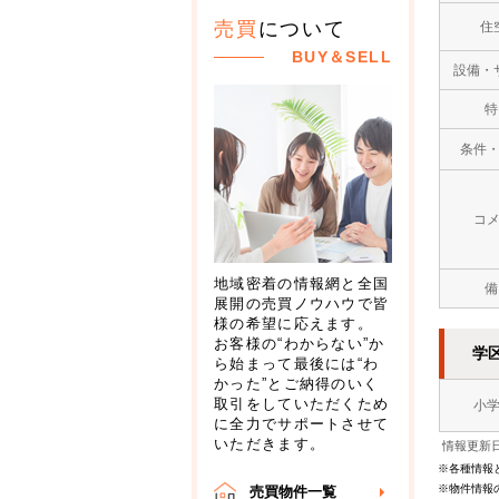
売買
について
住
BUY＆SELL
設備・
特
条件
コ
地域密着の情報網と全国
備
展開の売買ノウハウで皆
様の希望に応えます。
お客様の“わからない”か
学
ら始まって最後には“わ
かった”とご納得のいく
取引をしていただくため
小
に全力でサポートさせて
いただきます。
情報更新日
※各種情報
※物件情報
売買物件一覧