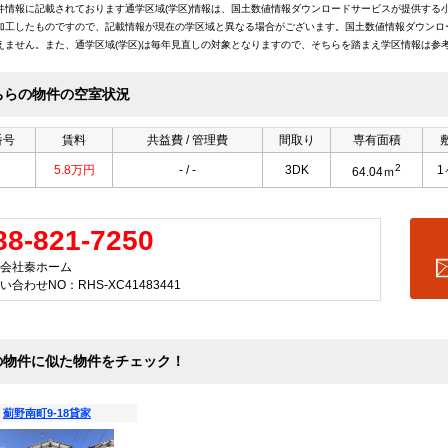
件情報に記載されております通学区域(学区)情報は、国土数値情報ダウンロードサービスが提供する小学
加工したものですので、記載情報が現在の学区域と異なる場合がございます。国土数値情報ダウンロ
えません。また、通学区域(学区)は毎年見直しの対象となりますので、そちらを踏まえ学区情報は参
ちらの物件の空室状況
番号
賃料
共益費 / 管理費
間取り
専有面積
2
5.8万円
- / -
3DK
1
64.04ｍ
88-821-7250
会社秦ホーム
い合わせNO：RHS-XC41483441
の物件に似た物件をチェック！
薊野南町9-18貸家