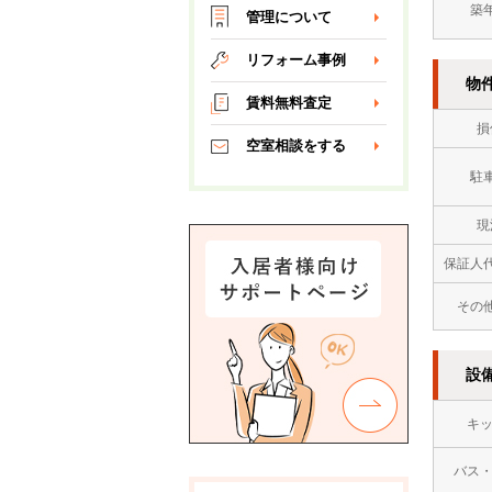
築
管理について
リフォーム事例
物
賃料無料査定
損
空室相談をする
駐
現
保証人
その
設
キ
バス