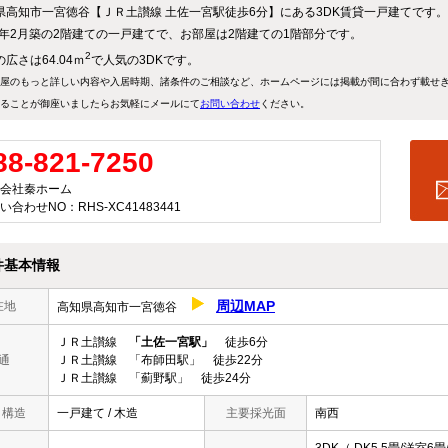
県高知市一宮徳谷【ＪＲ土讃線 土佐一宮駅徒歩6分】にある3DK賃貸一戸建てです。
91年2月築の2階建ての一戸建てで、お部屋は2階建ての1階部分です。
2
広さは64.04ｍ
で人気の3DKです。
屋のもっと詳しい内容や入居時期、諸条件のご相談など、ホームページには掲載が間に合わず載せ
ることが御座いましたらお気軽にメールにて
お問い合わせ
ください。
88-821-7250
会社秦ホーム
い合わせNO：RHS-XC41483441
件基本情報
周辺MAP
在地
高知県高知市一宮徳谷
ＪＲ土讃線
「土佐一宮駅」
徒歩6分
通
ＪＲ土讃線 「布師田駅」 徒歩22分
ＪＲ土讃線 「薊野駅」 徒歩24分
/ 構造
一戸建て / 木造
主要採光面
南西
3DK（ DK5.5畳/洋室6畳