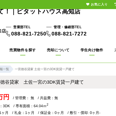
お気に入り
建て！｜ピタットハウス高知店
営業部TEL
管理・修繕部TEL
088-821-7250
088-821-7272
売買物件を探す
売却について
学生向け物件
報一覧
一宮徳谷貸家 土佐一宮の3DK賃貸一戸建て
宮徳谷貸家 土佐一宮の3DK賃貸一戸建て
8万円
/ 管理費： 無 / 共益費：無
2
3DK / 専有面積：64.04ｍ
ヶ月 / 礼金：1ヶ月 / 保証金：0ヶ月 / 敷引・償却: 0ヶ月-