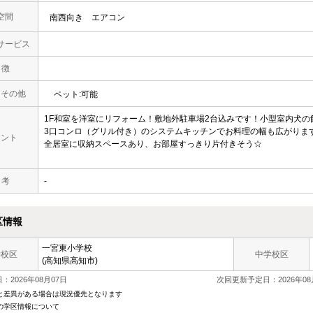
空間
南西向き
エアコン
サービス
 徴
・その他
ペット:可能
1F和室を洋室にリフォーム！敷地外駐車場2台込みです！小型室内犬の飼
3口コンロ（グリル付き）のシステムキッチンでお料理の幅も広がりま
メント
全居室に収納スペースあり、お部屋すっきり片付きそう☆
 考
-
区情報
一宮東小学校
学校区
中学校区
(高知県高知市)
：2026年08月07日
次回更新予定日：2026年08
と差異がある場合は現況優先となります
の学区情報について