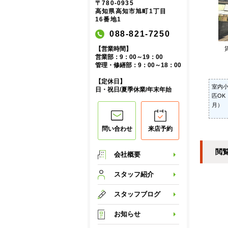
〒780-0935
高知県高知市旭町1丁目
16番地1
088-821-7250
【営業時間】
営業部：9：00～19：00
管理・修繕部：9：00～18：00
【定休日】
室内小
日・祝日/夏季休業/年末年始
匹OK
月）
問い合わせ
来店予約
閲
会社概要
スタッフ紹介
スタッフブログ
お知らせ