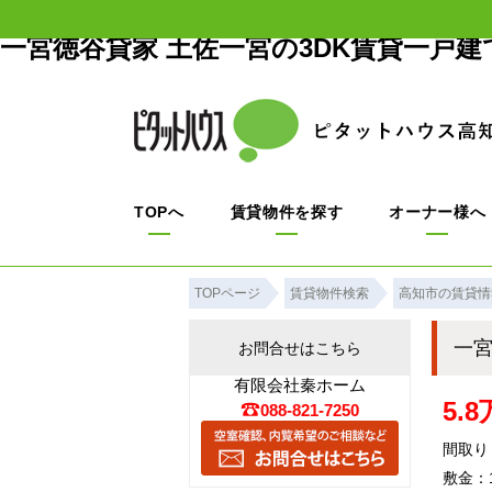
一宮徳谷貸家 土佐一宮の3DK賃貸一戸
TOPへ
賃貸物件を探す
オーナー様へ
TOPページ
賃貸物件検索
高知市の賃貸情
一
お問合せはこちら
有限会社秦ホーム
5.
088-821-7250
間取り：
敷金：1