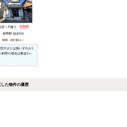
5万円
賃貸一戸建て
薊野駅 徒歩5分
3DK（60.90㎡）
型犬または猫いずれか1
（飼育の場合は敷金2ヶ
覧した物件の履歴