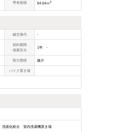
2
専有面積
64.04ｍ
鍵交換代
-
契約期間
1年 -
借家区分
取引態様
媒介
バイク置き場
洗面化粧台
室内洗濯機置き場