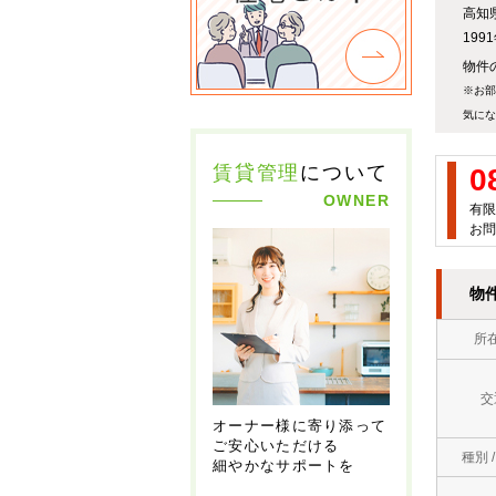
高知
19
物件の
※お部
気にな
賃貸管理
について
0
OWNER
有限
お問
物
所
交
オーナー様に寄り添って
ご安心いただける
種別 
細やかなサポートを