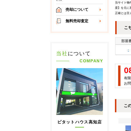
当サイト物
度】を元に
売却について
正確とは言
無料売却査定
こ
部屋
-
当社
について
COMPANY
0
有限
お問
こ
ピタットハウス高知店