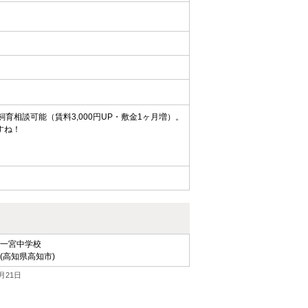
育相談可能（賃料3,000円UP・敷金1ヶ月増）。
すね！
一宮中学校
(高知県高知市)
月21日