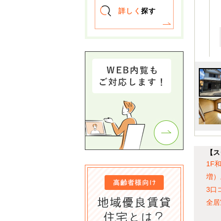
詳しく
探す
【ス
1F
増）
3口
全居