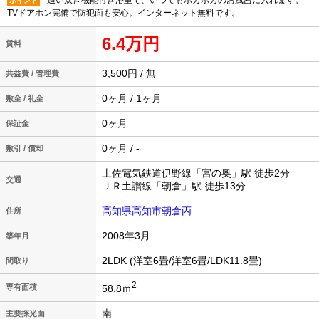
追い炊き機能付き浴室で、いつでもポカポカのお風呂に入れます。
ポイント
TVドアホン完備で防犯面も安心。インターネット無料です。
6.4万円
賃料
3,500円 / 無
共益費 / 管理費
0ヶ月 / 1ヶ月
敷金 / 礼金
0ヶ月
保証金
0ヶ月 / -
敷引 / 償却
土佐電気鉄道伊野線「宮の奥」駅 徒歩2分
交通
ＪＲ土讃線「朝倉」駅 徒歩13分
高知県高知市朝倉丙
住所
2008年3月
築年月
2LDK (洋室6畳/洋室6畳/LDK11.8畳)
間取り
2
58.8ｍ
専有面積
南
主要採光面