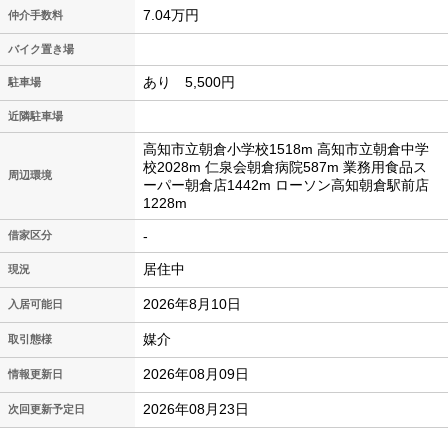
7.04万円
仲介手数料
バイク置き場
あり 5,500円
駐車場
近隣駐車場
高知市立朝倉小学校1518m 高知市立朝倉中学
校2028m 仁泉会朝倉病院587m 業務用食品ス
周辺環境
ーパー朝倉店1442m ローソン高知朝倉駅前店
1228m
-
借家区分
居住中
現況
2026年8月10日
入居可能日
媒介
取引態様
2026年08月09日
情報更新日
2026年08月23日
次回更新予定日