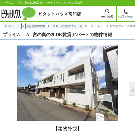
プライム Ａ宮の奥の2LDK賃貸アパート | ピタットハウス高知店
物件検索
お店へ連絡
TOPページ
賃貸物件検索
高知市の賃貸情報一覧
プライム Ａ 宮の奥の2LDK賃
プライム Ａ
宮の奥の2LDK賃貸アパートの物件情報
【建物外観】