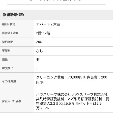
設備詳細情報
アパート / 木造
種別 / 構造
2階 / 2階
所在階 / 階数
2年
契約期間
なし
更新料
要
損保
-
鍵交換代
クリーニング費用：70,000円 町内会費：200
その他費用
円/月
ハウスリーブ株式会社 ハウスリーブ株式会社
契約時保証委託料：2.2万/月額保証委託料：賃
保証人代行会社
料総額の2.2％又は5.5％ ※ペット可は2.5
万/2.5％