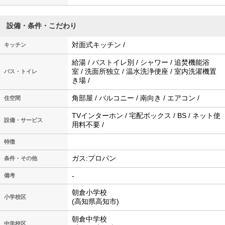
設備・条件・こだわり
対面式キッチン /
キッチン
給湯 / バストイレ別 / シャワー / 追焚機能浴
室 / 洗面所独立 / 温水洗浄便座 / 室内洗濯機置
バス・トイレ
き場 /
角部屋 / バルコニー / 南向き / エアコン /
住空間
TVインターホン / 宅配ボックス / BS / ネット使
設備・サービス
用料不要 /
特徴
ガス:プロパン
条件・その他
-
備考
朝倉小学校
小学校区
(高知県高知市)
朝倉中学校
中学校区