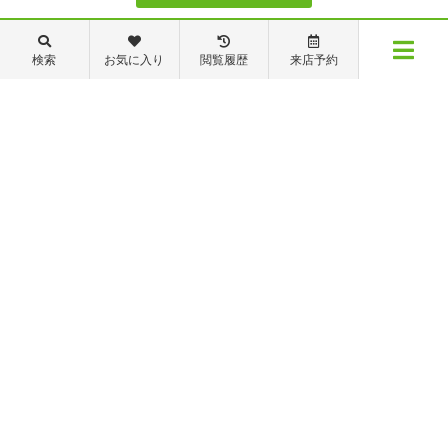
088-821-7272
検索
お気に入り
閲覧履歴
来店予約
メニュー
【営業時間】営業部：9～19時 管理・修繕部：9～18時
【定休日】日・祝日 夏季休業 年末年始
物件検索
閲覧履歴
お気に入り
保存した条件
※ピタットハウスの加盟店は独立自営であり、各店舗の責任のもと運営をしておりま
す。尚、建築・リフォーム等の請負業につきましては、有限会社秦ホームの責任のもと