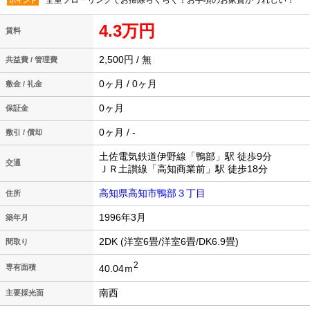
全室フローリングでお掃除らくらく！お手頃のお家賃がうれしい！
ポイント
4.3万円
賃料
2,500円 / 無
共益費 / 管理費
0ヶ月 / 0ヶ月
敷金 / 礼金
0ヶ月
保証金
0ヶ月 / -
敷引 / 償却
土佐電気鉄道伊野線「鴨部」駅 徒歩9分
交通
ＪＲ土讃線「高知商業前」駅 徒歩18分
高知県高知市鴨部３丁目
住所
1996年3月
築年月
2DK (洋室6畳/洋室6畳/DK6.9畳)
間取り
2
40.04ｍ
専有面積
南西
主要採光面