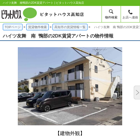
ハイツ友舞 南鴨部の2DK賃貸アパート | ピタットハウス高知店
物件検索
お店へ連絡
TOPページ
賃貸物件検索
高知市の賃貸情報一覧
ハイツ友舞 南 鴨部の2DK賃貸
ハイツ友舞 南
鴨部の2DK賃貸アパートの物件情報
【建物外観】