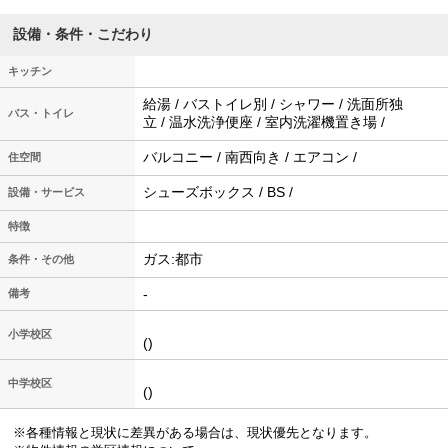
設備・条件・こだわり
キッチン
給湯 / バストイレ別 / シャワー / 洗面所独
バス・トイレ
立 / 温水洗浄便座 / 室内洗濯機置き場 /
バルコニー / 南西向き / エアコン /
住空間
シューズボックス / BS /
設備・サービス
特徴
ガス:都市
条件・その他
-
備考
小学校区
()
中学校区
()
※各種情報と現状に差異がある場合は、現状優先となります。