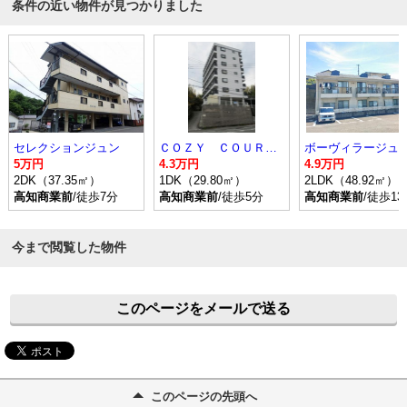
条件の近い物件が見つかりました
セレクションジュン
ＣＯＺＹ ＣＯＵＲＴ（コージーコート）
5万円
4.3万円
4.9万円
2DK（37.35㎡）
1DK（29.80㎡）
2LDK（48.92㎡）
高知商業前
/徒歩7分
高知商業前
/徒歩5分
高知商業前
/徒歩13
今まで閲覧した物件
このページをメールで送る
このページの先頭へ