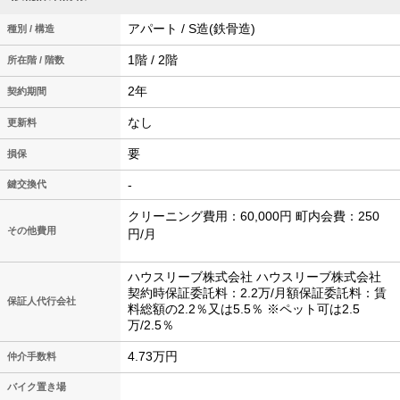
アパート / S造(鉄骨造)
種別 / 構造
1階 / 2階
所在階 / 階数
2年
契約期間
なし
更新料
要
損保
-
鍵交換代
クリーニング費用：60,000円 町内会費：250
その他費用
円/月
ハウスリーブ株式会社 ハウスリーブ株式会社
契約時保証委託料：2.2万/月額保証委託料：賃
保証人代行会社
料総額の2.2％又は5.5％ ※ペット可は2.5
万/2.5％
4.73万円
仲介手数料
バイク置き場