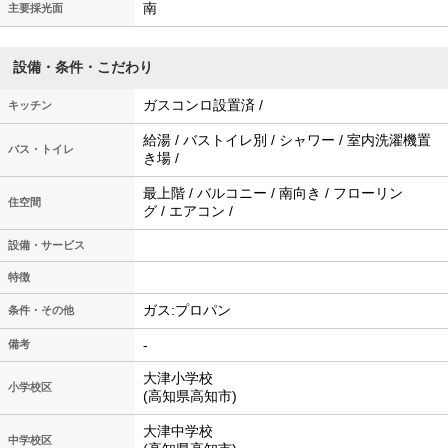
南
主要採光面
設備・条件・こだわり
ガスコンロ設置済 /
キッチン
給湯 / バストイレ別 / シャワー / 室内洗濯機置
バス・トイレ
き場 /
最上階 / バルコニー / 南向き / フローリン
住空間
グ / エアコン /
設備・サービス
特徴
ガス:プロパン
条件・その他
-
備考
大津小学校
小学校区
(高知県高知市)
大津中学校
中学校区