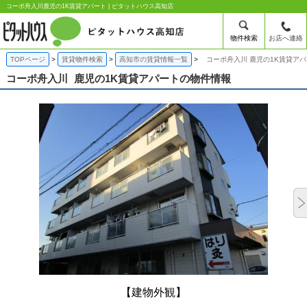
コーポ舟入川鹿児の1K賃貸アパート | ピタットハウス高知店
物件検索
お店へ連絡
TOPページ
賃貸物件検索
高知市の賃貸情報一覧
コーポ舟入川 鹿児の1K賃貸ア
コーポ舟入川
鹿児の1K賃貸アパートの物件情報
【建物外観】