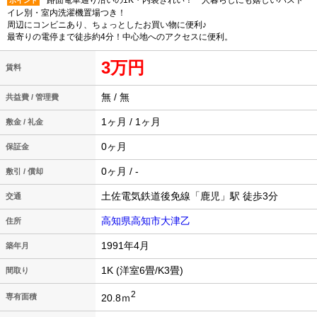
路面電車通り沿いの1K・内装きれい！一人暮らしにも嬉しいバスト
ポイント
イレ別・室内洗濯機置場つき！
周辺にコンビニあり、ちょっとしたお買い物に便利♪
最寄りの電停まで徒歩約4分！中心地へのアクセスに便利。
3万円
賃料
無 / 無
共益費 / 管理費
1ヶ月 / 1ヶ月
敷金 / 礼金
0ヶ月
保証金
0ヶ月 / -
敷引 / 償却
土佐電気鉄道後免線「鹿児」駅 徒歩3分
交通
高知県高知市大津乙
住所
1991年4月
築年月
1K (洋室6畳/K3畳)
間取り
2
20.8ｍ
専有面積