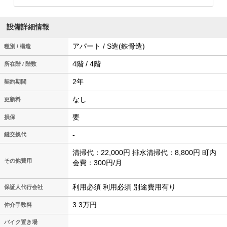
設備詳細情報
アパート / S造(鉄骨造)
種別 / 構造
4階 / 4階
所在階 / 階数
2年
契約期間
なし
更新料
要
損保
-
鍵交換代
清掃代：22,000円 排水清掃代：8,800円 町内
その他費用
会費：300円/月
利用必須 利用必須 別途費用有り
保証人代行会社
3.3万円
仲介手数料
バイク置き場