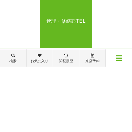
管理・修繕部TEL
088-821-7272
検索
お気に入り
閲覧履歴
来店予約
メニュー
【営業時間】営業部：9～19時 管理・修繕部：9～18時
【定休日】日・祝日 夏季休業 年末年始
物件検索
閲覧履歴
お気に入り
保存した条件
※ピタットハウスの加盟店は独立自営であり、各店舗の責任のもと運営をしておりま