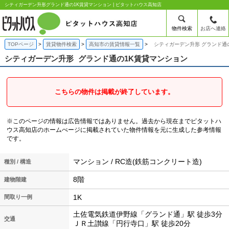
シティガーデン升形グランド通の1K賃貸マンション | ピタットハウス高知店
物件検索
お店へ連絡
TOPページ
賃貸物件検索
高知市の賃貸情報一覧
シティガーデン升形 グランド通
シティガーデン升形
グランド通の1K賃貸マンション
こちらの物件は掲載が終了しています。
※このページの情報は広告情報ではありません。過去から現在までピタットハ
ウス高知店のホームぺージに掲載されていた物件情報を元に生成した参考情報
です。
マンション / RC造(鉄筋コンクリート造)
種別 / 構造
8階
建物階建
1K
間取り一例
土佐電気鉄道伊野線「グランド通」駅 徒歩3分
交通
ＪＲ土讃線「円行寺口」駅 徒歩20分