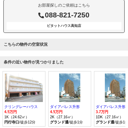
お部屋探しのご依頼はこちら
088-821-7250
ピタットハウス高知店
こちらの物件の空室状況
条件の近い物件が見つかりました
クリングレーハウス
ダイアパレス升形
ダイアパレス升形
4.5万円
4.5万円
3.7万円
1K（24.62㎡）
2K（27.16㎡）
1DK（27.16㎡）
円行寺口
/徒歩12分
グランド通
/徒歩1分
グランド通
/徒歩1