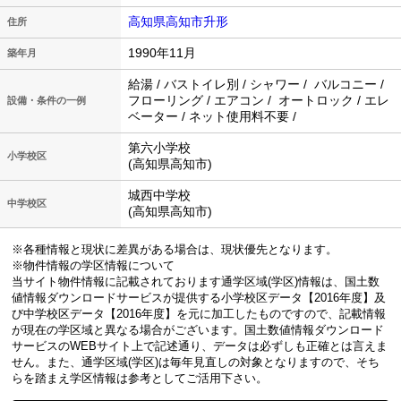
高知県高知市升形
住所
1990年11月
築年月
給湯 / バストイレ別 / シャワー / バルコニー /
フローリング / エアコン / オートロック / エレ
設備・条件の一例
ベーター / ネット使用料不要 /
第六小学校
小学校区
(高知県高知市)
城西中学校
中学校区
(高知県高知市)
※各種情報と現状に差異がある場合は、現状優先となります。
※物件情報の学区情報について
当サイト物件情報に記載されております通学区域(学区)情報は、国土数
値情報ダウンロードサービスが提供する小学校区データ【2016年度】及
び中学校区データ【2016年度】を元に加工したものですので、記載情報
が現在の学区域と異なる場合がございます。国土数値情報ダウンロード
サービスのWEBサイト上で記述通り、データは必ずしも正確とは言えま
せん。また、通学区域(学区)は毎年見直しの対象となりますので、そち
らを踏まえ学区情報は参考としてご活用下さい。