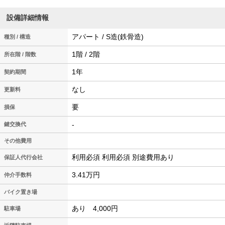
設備詳細情報
アパート / S造(鉄骨造)
種別 / 構造
1階 / 2階
所在階 / 階数
1年
契約期間
なし
更新料
要
損保
-
鍵交換代
その他費用
利用必須 利用必須 別途費用あり
保証人代行会社
3.41万円
仲介手数料
バイク置き場
あり 4,000円
駐車場