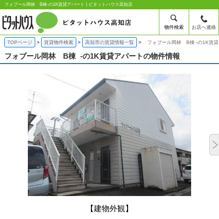
フォブール岡林 B棟-の1K賃貸アパート | ピタットハウス高知店
物件検索
お店へ連絡
TOPページ
賃貸物件検索
高知市の賃貸情報一覧
フォブール岡林 B棟 -の1K賃
フォブール岡林 B棟
-の1K賃貸アパートの物件情報
【建物外観】