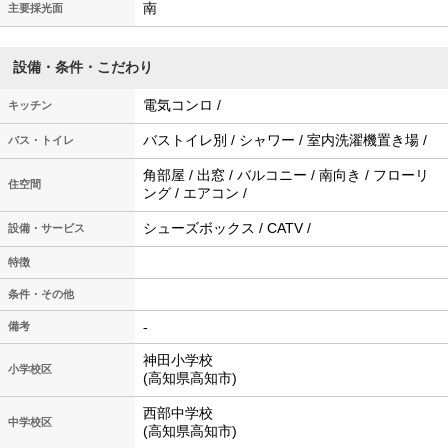
南
主要採光面
設備・条件・こだわり
電気コンロ /
キッチン
バストイレ別 / シャワー / 室内洗濯機置き場 /
バス・トイレ
角部屋 / 出窓 / バルコニー / 南向き / フローリ
住空間
ング / エアコン /
シューズボックス / CATV /
設備・サービス
特徴
条件・その他
-
備考
神田小学校
小学校区
(高知県高知市)
西部中学校
中学校区
(高知県高知市)