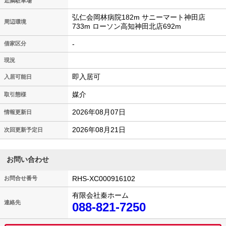
近隣駐車場
弘仁会岡林病院182m サニーマート神田店
周辺環境
733m ローソン高知神田北店692m
-
借家区分
現況
即入居可
入居可能日
媒介
取引態様
2026年08月07日
情報更新日
2026年08月21日
次回更新予定日
お問い合わせ
RHS-XC000916102
お問合せ番号
有限会社秦ホーム
連絡先
088-821-7250