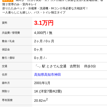
南向き・日当り良好・エアコン付物件で快適な生活♪全室端部屋、各
ポイント
階２世帯のみ・室内キレイ
折りたたみベッド・冷蔵庫・洗濯機・IHコンロ等必要な方相談可！
一人暮らしにも嬉しい、バス・トイレ独立タイプ
3.1万円
賃料
4,000円 / 無
共益費 / 管理費
2ヶ月 / 0ヶ月
敷金 / 礼金
0ヶ月
保証金
0ヶ月 / -
敷引 / 償却
「-」駅 とさでん交通 吉野別 停歩3分
交通
高知県高知市神田
住所
2001年1月
築年月
1K (洋室7畳/K2畳)
間取り
2
20.82ｍ
専有面積