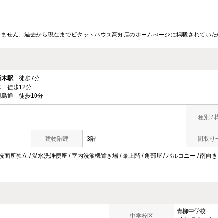
りません。過去から現在までピタットハウス高知店のホームぺージに掲載されていた
新木駅
徒歩7分
 徒歩12分
島通 徒歩10分
種別 / 
建物階建
3階
間取り
面所独立 / 温水洗浄便座 / 室内洗濯機置き場 / 最上階 / 角部屋 / バルコニー / 南向き / ロ
青柳中学校
中学校区