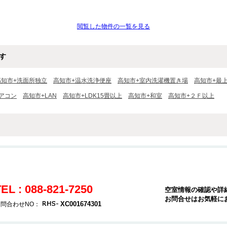
閲覧した物件の一覧を見る
す
高知市+洗面所独立
高知市+温水洗浄便座
高知市+室内洗濯機置き場
高知市+最
アコン
高知市+LAN
高知市+LDK15畳以上
高知市+和室
高知市+２Ｆ以上
EL : 088-821-7250
空室情報の確認や詳
お問合せはお気軽に
XC001674301
問合わせNO：