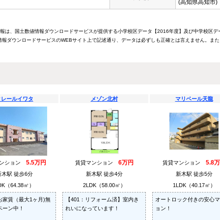
(高知県高知市)
情報は、国土数値情報ダウンロードサービスが提供する小学校区データ【2016年度】及び中学校区デ
報ダウンロードサービスのWEBサイト上で記述通り、データは必ずしも正確とは言えません。また
クレールイワタ
メゾン北村
マリベール天龍
5.5万円
6万円
5.8
マンション
賃貸マンション
賃貸マンション
新木駅 徒歩6分
新木駅 徒歩4分
新木駅 徒歩5分
DK（64.38㎡）
2LDK（58.00㎡）
1LDK（40.17㎡）
お家賃（最大1ヶ月)無
【401：リフォーム済】室内き
オートロック付きの安心マ
ペーン中！
れいになっています！
ョン！