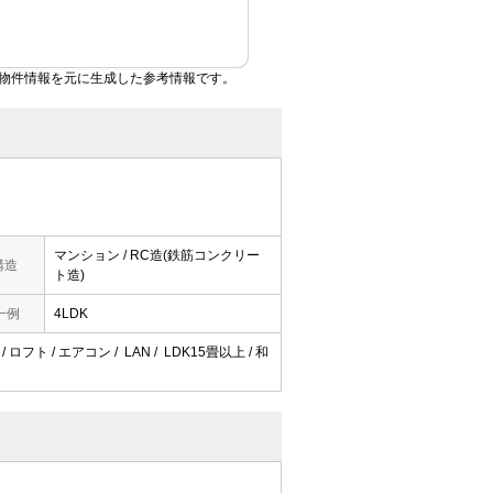
物件情報を元に生成した参考情報です。
マンション / RC造(鉄筋コンクリー
構造
ト造)
一例
4LDK
フト / エアコン / LAN / LDK15畳以上 / 和