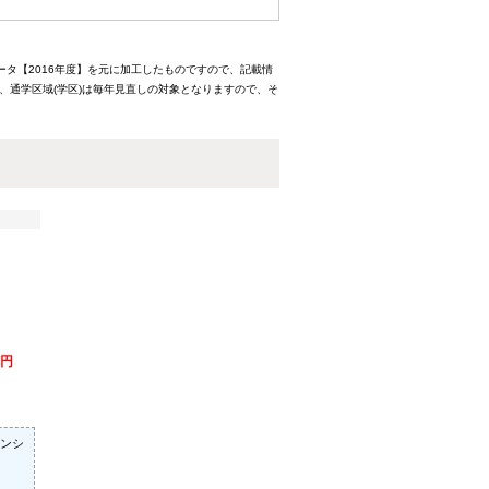
ータ【2016年度】を元に加工したものですので、記載情
、通学区域(学区)は毎年見直しの対象となりますので、そ
万円
ンシ