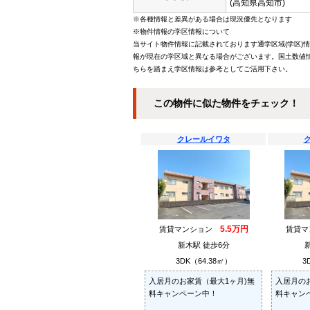
(高知県高知市)
※各種情報と差異がある場合は現況優先となります
※物件情報の学区情報について
当サイト物件情報に記載されております通学区域(学区)
報が現在の学区域と異なる場合がございます。国土数値情
ちらを踏まえ学区情報は参考としてご活用下さい。
この物件に似た物件をチェック！
クレールイワタ
5.5万円
賃貸マンション
賃貸
新木駅 徒歩6分
3DK（64.38㎡）
3
入居月のお家賃（最大1ヶ月)無
入居月の
料キャンペーン中！
料キャン