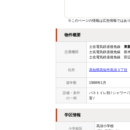
※このページの情報は広告情報ではあ
物件概要
土佐電気鉄道後免線
東
交通機関
土佐電気鉄道後免線 新木
土佐電気鉄道後免線 田辺
住所
高知県高知市高須３丁目
築年数
1988年1月
設備・条件
バストイレ別 / シャワー / 洗
の一例
室 /
学区情報
高須小学校
小学校区