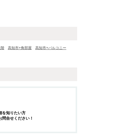
上階
高知市+角部屋
高知市+バルコニー
細を知りたい方
お問合せください！