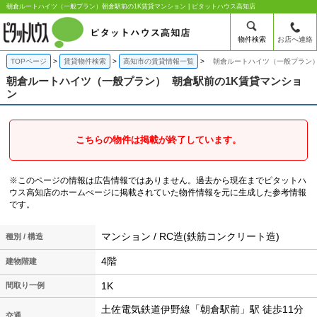
朝倉ルートハイツ（一般プラン）朝倉駅前の1K賃貸マンション | ピタットハウス高知店
物件検索
お店へ連絡
TOPページ
賃貸物件検索
高知市の賃貸情報一覧
朝倉ルートハイツ（一般プラン）
朝倉ルートハイツ（一般プラン）
朝倉駅前の1K賃貸マンショ
ン
こちらの物件は掲載が終了しています。
※このページの情報は広告情報ではありません。過去から現在までピタットハ
ウス高知店のホームぺージに掲載されていた物件情報を元に生成した参考情報
です。
マンション / RC造(鉄筋コンクリート造)
種別 / 構造
4階
建物階建
1K
間取り一例
土佐電気鉄道伊野線「朝倉駅前」駅 徒歩11分
交通