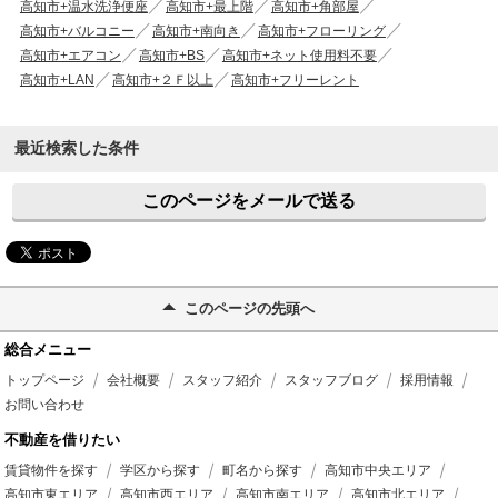
高知市+温水洗浄便座
高知市+最上階
高知市+角部屋
高知市+バルコニー
高知市+南向き
高知市+フローリング
高知市+エアコン
高知市+BS
高知市+ネット使用料不要
高知市+LAN
高知市+２Ｆ以上
高知市+フリーレント
最近検索した条件
このページをメールで送る
このページの先頭へ
総合メニュー
トップページ
会社概要
スタッフ紹介
スタッフブログ
採用情報
お問い合わせ
不動産を借りたい
賃貸物件を探す
学区から探す
町名から探す
高知市中央エリア
高知市東エリア
高知市西エリア
高知市南エリア
高知市北エリア