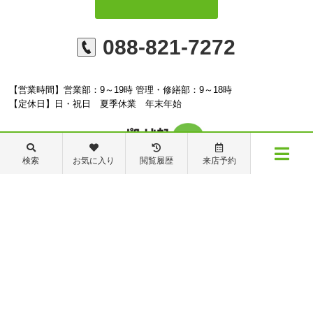
088-821-7272
【営業時間】営業部：9～19時 管理・修繕部：9～18時
【定休日】日・祝日 夏季休業 年末年始
検索
お気に入り
閲覧履歴
来店予約
※ピタットハウスの加盟店は独立自営であり、各店舗の責任のもと運営をしておりま
メニュー
す。尚、建築・リフォーム等の請負業につきましては、有限会社秦ホームの責任のもと
物件検索
閲覧履歴
お気に入り
保存した条件
運営しております。
©ピタットハウス高知店