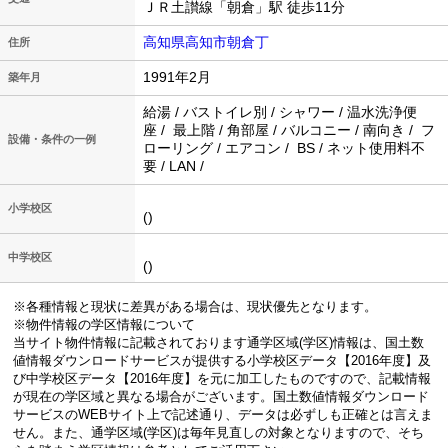
ＪＲ土讃線「朝倉」駅 徒歩11分
高知県高知市朝倉丁
住所
1991年2月
築年月
給湯 / バストイレ別 / シャワー / 温水洗浄便
座 / 最上階 / 角部屋 / バルコニー / 南向き / フ
設備・条件の一例
ローリング / エアコン / BS / ネット使用料不
要 / LAN /
小学校区
()
中学校区
()
※各種情報と現状に差異がある場合は、現状優先となります。
※物件情報の学区情報について
当サイト物件情報に記載されております通学区域(学区)情報は、国土数
値情報ダウンロードサービスが提供する小学校区データ【2016年度】及
び中学校区データ【2016年度】を元に加工したものですので、記載情報
が現在の学区域と異なる場合がございます。国土数値情報ダウンロード
サービスのWEBサイト上で記述通り、データは必ずしも正確とは言えま
せん。また、通学区域(学区)は毎年見直しの対象となりますので、そち