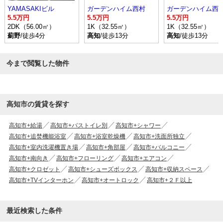
YAMASAKIビル
ガーデンハイム西村
ガーデンハイム西
5.5万円
5.5万円
5.5万円
2DK（56.00㎡）
1K（32.55㎡）
1K（32.55㎡）
薊野
/徒歩4分
高知
/徒歩13分
高知
/徒歩13分
今まで閲覧した物件
高知市の賃貸を探す
高知市+給湯
高知市+バストイレ別
高知市+シャワー
高知市+追焚機能浴室
高知市+浴室乾燥機
高知市+洗面所独立
高知市+室内洗濯機置き場
高知市+角部屋
高知市+バルコニー
高知市+南向き
高知市+フローリング
高知市+エアコン
高知市+クロゼット
高知市+シューズボックス
高知市+収納スペース
高知市+TVインターホン
高知市+オートロック
高知市+２Ｆ以上
最近検索した条件