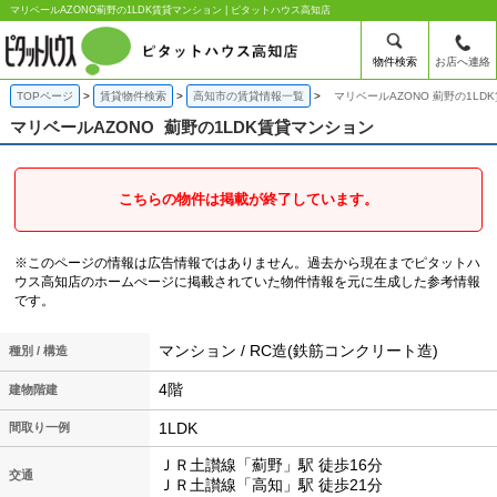
マリベールAZONO薊野の1LDK賃貸マンション | ピタットハウス高知店
物件検索
お店へ連絡
TOPページ
賃貸物件検索
高知市の賃貸情報一覧
マリベールAZONO 薊野の1LD
マリベールAZONO
薊野の1LDK賃貸マンション
こちらの物件は掲載が終了しています。
※このページの情報は広告情報ではありません。過去から現在までピタットハ
ウス高知店のホームぺージに掲載されていた物件情報を元に生成した参考情報
です。
マンション / RC造(鉄筋コンクリート造)
種別 / 構造
4階
建物階建
1LDK
間取り一例
ＪＲ土讃線「薊野」駅 徒歩16分
交通
ＪＲ土讃線「高知」駅 徒歩21分