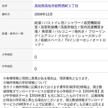
高知県高知市薊野西町１丁目
住所
2008年12月
築年月
給湯 / バストイレ別 / シャワー / 追焚機能浴
室 / 浴室乾燥機 / 洗面所独立 / 室内洗濯機置き
場 / 角部屋 / バルコニー / 南向き / フローリン
設備・条件の一例
グ / エアコン / クロゼット / シューズボック
ス / 収納スペース / TVインターホン / オートロ
ック /
小学校区
()
中学校区
()
※各種情報と現状に差異がある場合は、現状優先となります。
※物件情報の学区情報について
当サイト物件情報に記載されております通学区域(学区)情報は、国土数
値情報ダウンロードサービスが提供する小学校区データ【2016年度】及
び中学校区データ【2016年度】を元に加工したものですので、記載情報
が現在の学区域と異なる場合がございます。国土数値情報ダウンロード
サービスのWEBサイト上で記述通り、データは必ずしも正確とは言えま