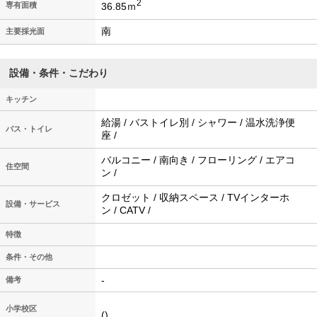
2
36.85ｍ
専有面積
南
主要採光面
設備・条件・こだわり
キッチン
給湯 / バストイレ別 / シャワー / 温水洗浄便
バス・トイレ
座 /
バルコニー / 南向き / フローリング / エアコ
住空間
ン /
クロゼット / 収納スペース / TVインターホ
設備・サービス
ン / CATV /
特徴
条件・その他
-
備考
小学校区
()