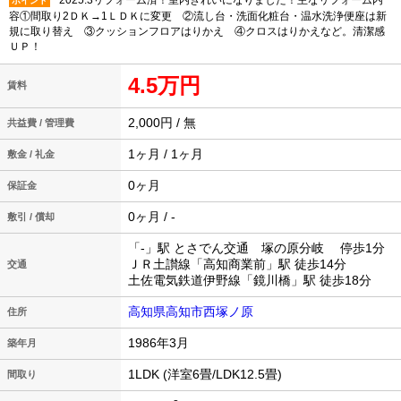
2025.3リフォーム済！室内きれいになりました！主なリフォーム内
ポイント
容①間取り2ＤＫ→1ＬＤＫに変更 ②流し台・洗面化粧台・温水洗浄便座は新
規に取り替え ③クッションフロアはりかえ ④クロスはりかえなど。清潔感
ＵＰ！
4.5万円
賃料
2,000円 / 無
共益費 / 管理費
1ヶ月 / 1ヶ月
敷金 / 礼金
0ヶ月
保証金
0ヶ月 / -
敷引 / 償却
「-」駅 とさでん交通 塚の原分岐 停歩1分
ＪＲ土讃線「高知商業前」駅 徒歩14分
交通
土佐電気鉄道伊野線「鏡川橋」駅 徒歩18分
高知県高知市西塚ノ原
住所
1986年3月
築年月
1LDK (洋室6畳/LDK12.5畳)
間取り