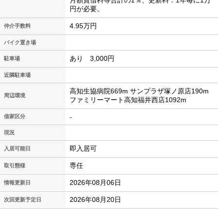
月額賃借料等合計の1％、更新料：1年毎に1万
円が必要。
4.95万円
仲介手数料
バイク置き場
あり 3,000円
駐車場
近隣駐車場
高知生協病院669m サンプラザ塚ノ原店190m
周辺環境
ファミリーマート高知福井西店1092m
-
借家区分
現況
即入居可
入居可能日
専任
取引態様
2026年08月06日
情報更新日
2026年08月20日
次回更新予定日