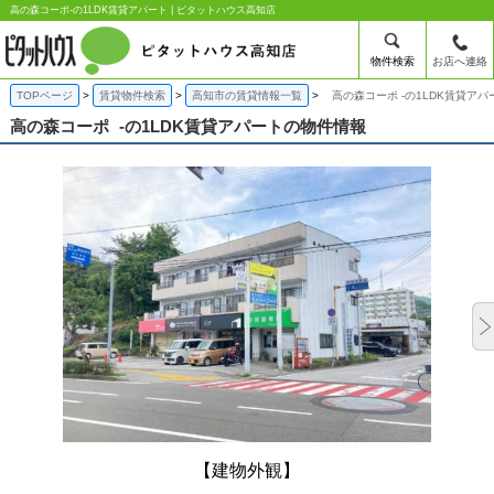
高の森コーポ-の1LDK賃貸アパート | ピタットハウス高知店
物件検索
お店へ連絡
TOPページ
賃貸物件検索
高知市の賃貸情報一覧
高の森コーポ -の1LDK賃貸アパ
高の森コーポ
-の1LDK賃貸アパートの物件情報
【建物外観】