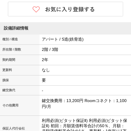
設備詳細情報
アパート / S造(鉄骨造)
種別 / 構造
2階 / 3階
所在階 / 階数
2年
契約期間
なし
更新料
要
損保
-
鍵交換代
鍵交換費用：13,200円 Roomコネクト：1,100
その他費用
円/月
利用必須(ピタット保証Ⅱ) 利用必須(ピタット保
証Ⅱ) 初回：月額賃借料等合計の50％、月額：
保証人代行会社