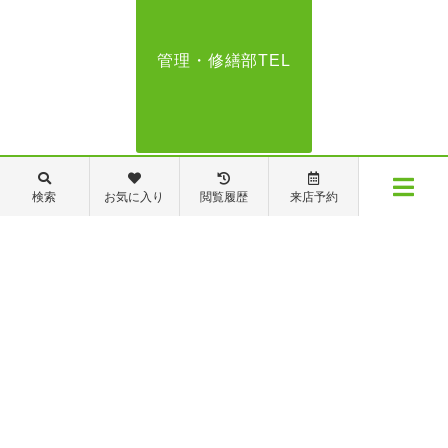
管理・修繕部TEL
088-821-7272
検索
お気に入り
閲覧履歴
来店予約
メニュー
【営業時間】営業部：9～19時 管理・修繕部：9～18時
【定休日】日・祝日 夏季休業 年末年始
物件検索
閲覧履歴
お気に入り
保存した条件
※ピタットハウスの加盟店は独立自営であり、各店舗の責任のもと運営をしておりま