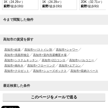
1K（24.29㎡）
1K（24.29㎡）
2DK（32.71㎡）
薊野
/徒歩19分
薊野
/徒歩19分
薊野
/徒歩9分
今まで閲覧した物件
高知市の賃貸を探す
高知市+給湯
高知市+バストイレ別
高知市+シャワー
高知市+洗面所独立
高知市+室内洗濯機置き場
高知市+システムキッチン
高知市+2口コンロ
高知市+バルコニー
高知市+南向き
高知市+フローリング
高知市+エアコン
高知市+クロゼット
高知市+シューズボックス
高知市+収納スペース
最近検索した条件
このページをメールで送る