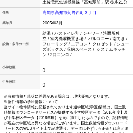
土佐電気鉄道桟橋線「高知駅前」駅 徒歩21分
高知県高知市薊野西町３丁目
住所
2005年3月
築年月
給湯 / バストイレ別 / シャワー / 洗面所独
立 / 室内洗濯機置き場 / バルコニー / 南向き /
フローリング / エアコン / クロゼット / シュー
設備・条件の一例
ズボックス / 収納スペース / システムキッチ
ン / 2口コンロ /
小学校区
()
中学校区
()
※各種情報と現状に差異がある場合は、現状優先となります。
※物件情報の学区情報について
当サイト物件情報に記載されております通学区域(学区)情報は、国土数
値情報ダウンロードサービスが提供する小学校区データ【2016年度】及
び中学校区データ【2016年度】を元に加工したものですので、記載情報
が現在の学区域と異なる場合がございます。国土数値情報ダウンロード
サービスのWEBサイト上で記述通り、データは必ずしも正確とは言えま