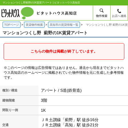
マンションつくし野薊野の1K賃貸アパート | ピタットハウス高知店
物件検索
お店へ連絡
TOPページ
賃貸物件検索
高知市の賃貸情報一覧
マンションつくし野 薊野の1K
マンションつくし野
薊野の1K賃貸アパート
こちらの物件は掲載が終了しています。
※このページの情報は広告情報ではありません。過去から現在までピタットハ
ウス高知店のホームぺージに掲載されていた物件情報を元に生成した参考情報
です。
アパート / S造(鉄骨造)
種別 / 構造
3階
建物階建
1K
間取り一例
ＪＲ土讃線「薊野」駅 徒歩16分
ＪＲ土讃線「高知」駅 徒歩21分
交通