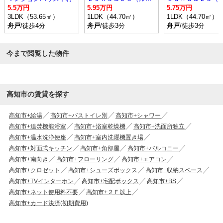
5.5万円
5.95万円
5.75万円
3LDK（53.65㎡）
1LDK（44.70㎡）
1LDK（44.70㎡）
舟戸
/徒歩4分
舟戸
/徒歩3分
舟戸
/徒歩3分
今まで閲覧した物件
高知市の賃貸を探す
高知市+給湯
高知市+バストイレ別
高知市+シャワー
高知市+追焚機能浴室
高知市+浴室乾燥機
高知市+洗面所独立
高知市+温水洗浄便座
高知市+室内洗濯機置き場
高知市+対面式キッチン
高知市+角部屋
高知市+バルコニー
高知市+南向き
高知市+フローリング
高知市+エアコン
高知市+クロゼット
高知市+シューズボックス
高知市+収納スペース
高知市+TVインターホン
高知市+宅配ボックス
高知市+BS
高知市+ネット使用料不要
高知市+２Ｆ以上
高知市+カード決済(初期費用)