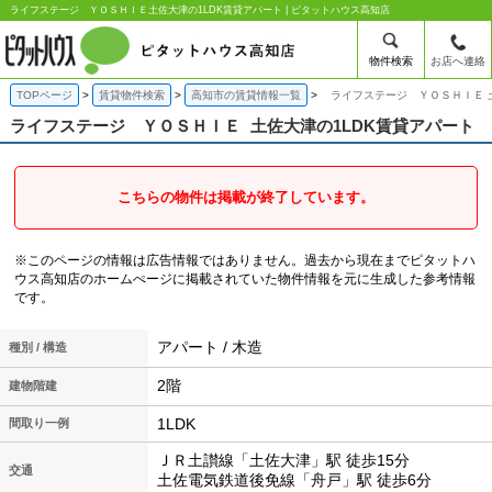
ライフステージ ＹＯＳＨＩＥ土佐大津の1LDK賃貸アパート | ピタットハウス高知店
物件検索
お店へ連絡
TOPページ
賃貸物件検索
高知市の賃貸情報一覧
ライフステージ ＹＯＳＨＩＥ 
ライフステージ ＹＯＳＨＩＥ
土佐大津の1LDK賃貸アパート
こちらの物件は掲載が終了しています。
※このページの情報は広告情報ではありません。過去から現在までピタットハ
ウス高知店のホームぺージに掲載されていた物件情報を元に生成した参考情報
です。
アパート / 木造
種別 / 構造
2階
建物階建
1LDK
間取り一例
ＪＲ土讃線「土佐大津」駅 徒歩15分
交通
土佐電気鉄道後免線「舟戸」駅 徒歩6分