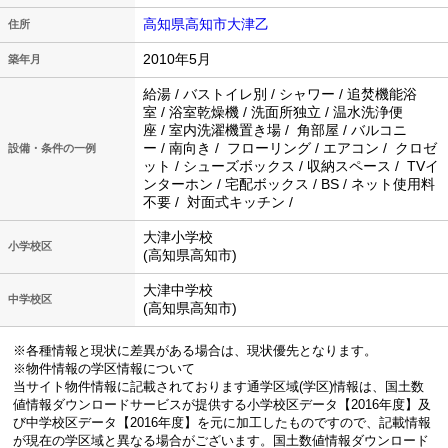
高知県高知市大津乙
住所
2010年5月
築年月
給湯 / バストイレ別 / シャワー / 追焚機能浴
室 / 浴室乾燥機 / 洗面所独立 / 温水洗浄便
座 / 室内洗濯機置き場 / 角部屋 / バルコニ
ー / 南向き / フローリング / エアコン / クロゼ
設備・条件の一例
ット / シューズボックス / 収納スペース / TVイ
ンターホン / 宅配ボックス / BS / ネット使用料
不要 / 対面式キッチン /
大津小学校
小学校区
(高知県高知市)
大津中学校
中学校区
(高知県高知市)
※各種情報と現状に差異がある場合は、現状優先となります。
※物件情報の学区情報について
当サイト物件情報に記載されております通学区域(学区)情報は、国土数
値情報ダウンロードサービスが提供する小学校区データ【2016年度】及
び中学校区データ【2016年度】を元に加工したものですので、記載情報
が現在の学区域と異なる場合がございます。国土数値情報ダウンロード