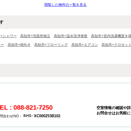
閲覧した物件の一覧を見る
す
市+シャワー
高知市+洗面所独立
高知市+温水洗浄便座
高知市+室内洗濯機置き
ニー
高知市+南向き
高知市+フローリング
高知市+エアコン
高知市+クロゼッ
EL : 088-821-7250
空室情報の確認や詳
お問合せはお気軽に
XC000253B102
問合わせNO：