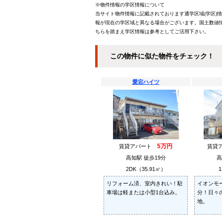
※物件情報の学区情報について
当サイト物件情報に記載されております通学区域(学区)
報が現在の学区域と異なる場合がございます。国土数値情
ちらを踏まえ学区情報は参考としてご活用下さい。
この物件に似た物件をチェック！
愛宕ハイツ
5万円
賃貸アパート
賃貸
高知駅 徒歩19分
高
2DK（35.91㎡）
1
リフォーム済、室内きれい！駐
イオンモ
車場は軽または小型1台込み。
分！日々
地。