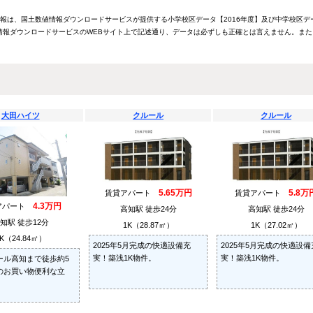
情報は、国土数値情報ダウンロードサービスが提供する小学校区データ【2016年度】及び中学校区デ
報ダウンロードサービスのWEBサイト上で記述通り、データは必ずしも正確とは言えません。また
大田ハイツ
クルール
クルール
5.65万円
5.8万
賃貸アパート
賃貸アパート
4.3万円
アパート
高知駅 徒歩24分
高知駅 徒歩24分
知駅 徒歩12分
1K（28.87㎡）
1K（27.02㎡）
K（24.84㎡）
2025年5月完成の快適設備充
2025年5月完成の快適設備
実！築浅1K物件。
実！築浅1K物件。
ール高知まで徒歩約5
のお買い物便利な立