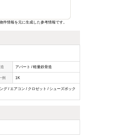
物件情報を元に生成した参考情報です。
構造
アパート / 軽量鉄骨造
一例
1K
リング / エアコン / クロゼット / シューズボック