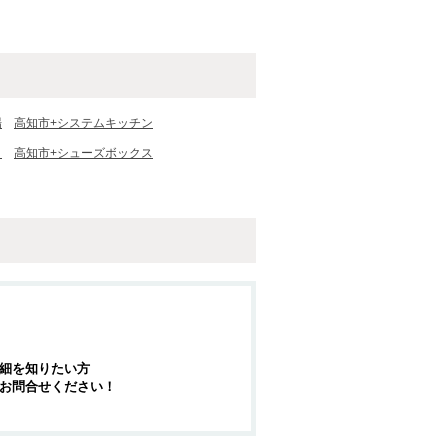
場
高知市+システムキッチン
ト
高知市+シューズボックス
細を知りたい方
お問合せください！