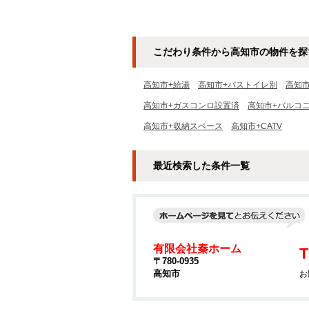
こだわり条件から高知市の物件を探
高知市+給湯
高知市+バストイレ別
高知
高知市+ガスコンロ設置済
高知市+バルコ
高知市+収納スペース
高知市+CATV
最近検索した条件一覧
有限会社秦ホーム
T
〒780-0935
高知市
お