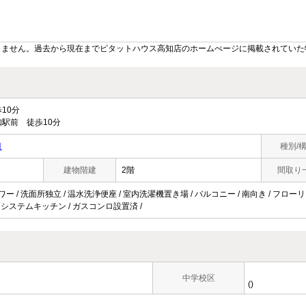
りません。過去から現在までピタットハウス高知店のホームぺージに掲載されていた
10分
駅前 徒歩10分
目
種別/
建物階建
2階
間取り
ャワー / 洗面所独立 / 温水洗浄便座 / 室内洗濯機置き場 / バルコニー / 南向き / フロー
V / システムキッチン / ガスコンロ設置済 /
中学校区
()