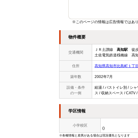
※このページの情報は広告情報ではあ
物件概要
ＪＲ土讃線
高知駅
徒歩
交通機関
土佐電気鉄道桟橋線 高知
住所
高知県高知市比島町１丁
築年数
2002年7月
設備・条件
給湯 / バストイレ別 / シ
の一例
ス / 収納スペース / CAT
学区情報
小学校区
()
※各種情報と差異がある場合は現況優先となります