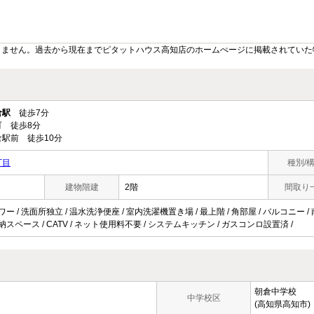
りません。過去から現在までピタットハウス高知店のホームぺージに掲載されていた
倉駅
徒歩7分
 徒歩8分
駅前 徒歩10分
丁目
種別/
建物階建
2階
間取り
ワー / 洗面所独立 / 温水洗浄便座 / 室内洗濯機置き場 / 最上階 / 角部屋 / バルコニー /
収納スペース / CATV / ネット使用料不要 / システムキッチン / ガスコンロ設置済 /
朝倉中学校
中学校区
(高知県高知市)