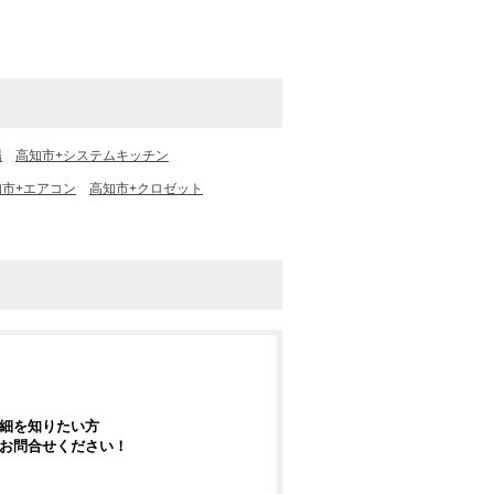
場
高知市+システムキッチン
知市+エアコン
高知市+クロゼット
細を知りたい方
お問合せください！