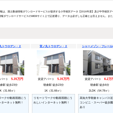
情報は、国土数値情報ダウンロードサービスが提供する小学校区データ【2016年度】及び中学校区デ
報ダウンロードサービスのWEBサイト上で記述通り、データは必ずしも正確とは言えません。また
丸トウロデン・２
宮ノ丸トウロデン・２
シャーメゾン・フレール
5.35万円
5.35万円
6.2万
アパート
賃貸アパート
賃貸アパート
倉駅 徒歩23分
朝倉駅 徒歩23分
朝倉駅 徒歩6分
K（31.66㎡）
1K（31.66㎡）
2LDK（54.78㎡）
ワークや動画視聴にう
リモートワークや動画視聴にう
高知大学朝倉キャンパス近
ンターネット無料！
れしいインターネット無料！
コンビニ・スーパー徒歩圏
あり