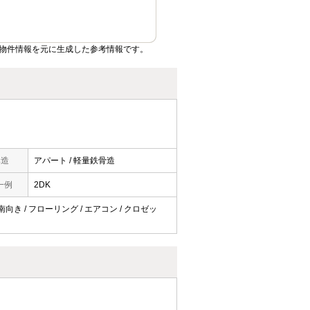
物件情報を元に生成した参考情報です。
構造
アパート / 軽量鉄骨造
一例
2DK
 南向き / フローリング / エアコン / クロゼッ