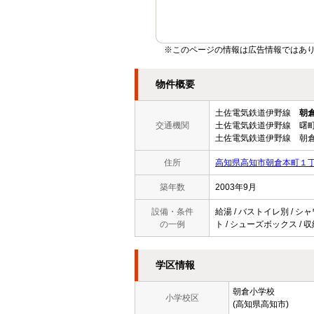
※このページの情報は広告情報ではあ
物件概要
土佐電気鉄道伊野線
朝
交通機関
土佐電気鉄道伊野線 曙町
土佐電気鉄道伊野線 朝倉
住所
高知県高知市朝倉本町１
築年数
2003年9月
設備・条件
給湯 / バストイレ別 / シャ
の一例
ト / シューズボックス / 
学区情報
朝倉小学校
小学校区
(高知県高知市)