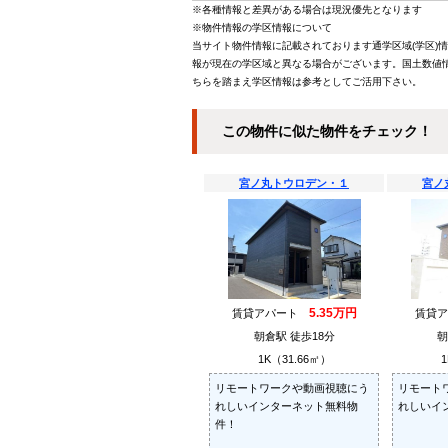
※各種情報と差異がある場合は現況優先となります
※物件情報の学区情報について
当サイト物件情報に記載されております通学区域(学区)
報が現在の学区域と異なる場合がございます。国土数値情
ちらを踏まえ学区情報は参考としてご活用下さい。
この物件に似た物件をチェック！
宮ノ丸トウロデン・１
宮ノ
5.35万円
賃貸アパート
賃貸
朝倉駅 徒歩18分
朝
1K（31.66㎡）
1
リモートワークや動画視聴にう
リモート
れしいインターネット無料物
れしいイ
件！