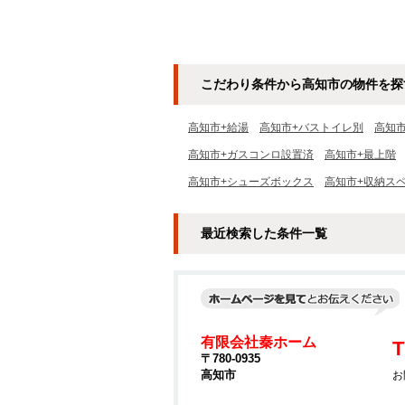
こだわり条件から高知市の物件を探
高知市+給湯
高知市+バストイレ別
高知
高知市+ガスコンロ設置済
高知市+最上階
高知市+シューズボックス
高知市+収納ス
最近検索した条件一覧
有限会社秦ホーム
T
〒780-0935
高知市
お