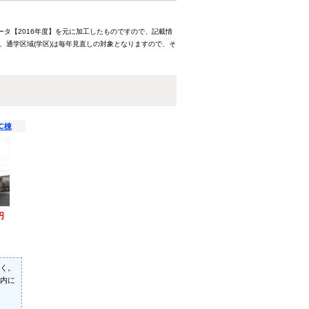
ータ【2016年度】を元に加工したものですので、記載情
、通学区域(学区)は毎年見直しの対象となりますので、そ
C棟
円
く。
内に