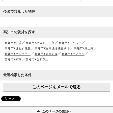
今まで閲覧した物件
高知市の賃貸を探す
高知市+給湯
高知市+バストイレ別
高知市+シャワー
高知市+洗面所独立
高知市+室内洗濯機置き場
高知市+最上階
高知市+バルコニー
高知市+東南向き
高知市+エアコン
高知市+和室
高知市+２Ｆ以上
最近検索した条件
このページをメールで送る
このページの先頭へ