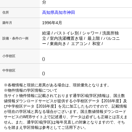
分
高知県高知市神田
住所
1996年4月
築年月
給湯 / バストイレ別 / シャワー / 洗面所独
立 / 室内洗濯機置き場 / 最上階 / バルコニ
設備・条件の一例
ー / 東南向き / エアコン / 和室 /
小学校区
()
中学校区
()
※各種情報と現状に差異がある場合は、現状優先となります。
※物件情報の学区情報について
当サイト物件情報に記載されております通学区域(学区)情報は、国土数
値情報ダウンロードサービスが提供する小学校区データ【2016年度】及
び中学校区データ【2016年度】を元に加工したものですので、記載情報
が現在の学区域と異なる場合がございます。国土数値情報ダウンロード
サービスのWEBサイト上で記述通り、データは必ずしも正確とは言えま
せん。また、通学区域(学区)は毎年見直しの対象となりますので、そち
らを踏まえ学区情報は参考としてご活用下さい。