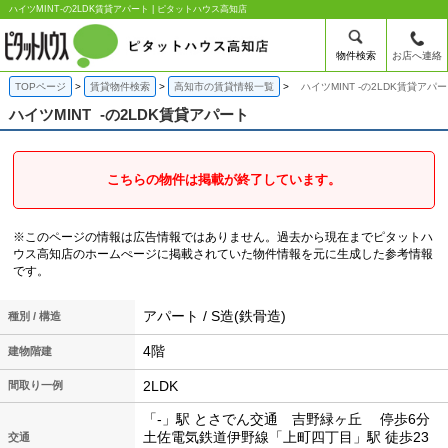
ハイツMINT-の2LDK賃貸アパート | ピタットハウス高知店
物件検索
お店へ連絡
TOPページ
賃貸物件検索
高知市の賃貸情報一覧
ハイツMINT -の2LDK賃貸アパ
ハイツMINT
-の2LDK賃貸アパート
こちらの物件は掲載が終了しています。
※このページの情報は広告情報ではありません。過去から現在までピタットハ
ウス高知店のホームぺージに掲載されていた物件情報を元に生成した参考情報
です。
アパート / S造(鉄骨造)
種別 / 構造
4階
建物階建
2LDK
間取り一例
「-」駅 とさでん交通 吉野緑ヶ丘 停歩6分
土佐電気鉄道伊野線「上町四丁目」駅 徒歩23
交通