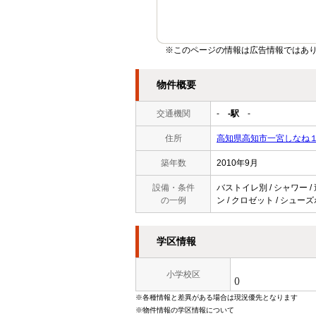
※このページの情報は広告情報ではあ
物件概要
交通機関
-
-駅
-
住所
高知県高知市一宮しなね
築年数
2010年9月
設備・条件
バストイレ別 / シャワー /
の一例
ン / クロゼット / シューズ
学区情報
小学校区
()
※各種情報と差異がある場合は現況優先となります
※物件情報の学区情報について