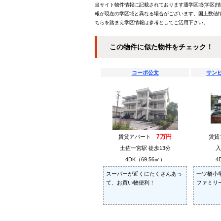
当サイト物件情報に記載されております通学区域(学区)
報が現在の学区域と異なる場合がございます。国土数値情
ちらを踏まえ学区情報は参考としてご活用下さい。
この物件に似た物件をチェック！
コーポ公文
サン
7万円
賃貸アパート
賃
土佐一宮駅 徒歩13分
入
4DK（69.56㎡）
4
スーパーが近くにたくさんあっ
一ツ橋小
て、お買い物便利！
ファミリ