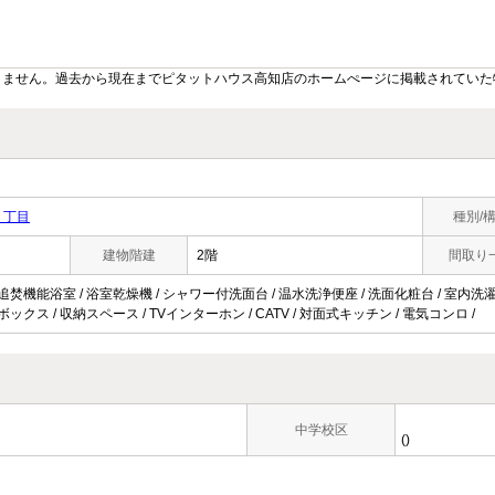
りません。過去から現在までピタットハウス高知店のホームぺージに掲載されていた
１丁目
種別/
建物階建
2階
間取り
 追焚機能浴室 / 浴室乾燥機 / シャワー付洗面台 / 温水洗浄便座 / 洗面化粧台 / 室内洗濯
ボックス / 収納スペース / TVインターホン / CATV / 対面式キッチン / 電気コンロ /
中学校区
()