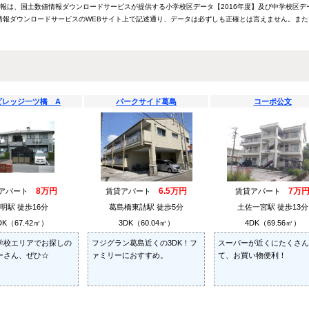
情報は、国土数値情報ダウンロードサービスが提供する小学校区データ【2016年度】及び中学校区デ
報ダウンロードサービスのWEBサイト上で記述通り、データは必ずしも正確とは言えません。また
ビレッジ一ツ橋 A
パークサイド葛島
コーポ公文
8万円
6.5万円
7万
貸アパート
賃貸アパート
賃貸アパート
明駅 徒歩16分
葛島橋東詰駅 徒歩5分
土佐一宮駅 徒歩13分
DK（67.42㎡）
3DK（60.04㎡）
4DK（69.56㎡）
学校エリアでお探しの
フジグラン葛島近くの3DK！フ
スーパーが近くにたくさん
ーさん、ぜひ☆
ァミリーにおすすめ。
て、お買い物便利！