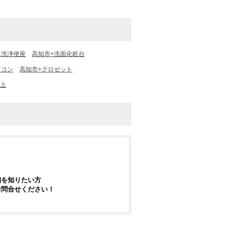
水洗浄便座
高知市+洗面化粧台
アコン
高知市+クロゼット
以上
細を知りたい方
お問合せください！