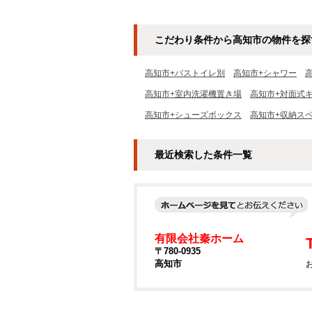
こだわり条件から高知市の物件を探
高知市+バストイレ別
高知市+シャワー
高知市+室内洗濯機置き場
高知市+対面式
高知市+シューズボックス
高知市+収納ス
最近検索した条件一覧
有限会社秦ホーム
〒780-0935
高知市