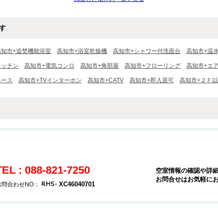
す
高知市+追焚機能浴室
高知市+浴室乾燥機
高知市+シャワー付洗面台
高知市+温
キッチン
高知市+電気コンロ
高知市+角部屋
高知市+フローリング
高知市+エ
ペース
高知市+TVインターホン
高知市+CATV
高知市+即入居可
高知市+２Ｆ
TEL : 088-821-7250
空室情報の確認や詳
お問合せはお気軽に
XC46040701
お問合わせNO：