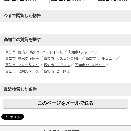
今まで閲覧した物件
高知市の賃貸を探す
高知市+給湯
高知市+バストイレ別
高知市+シャワー
高知市+温水洗浄便座
高知市+ガスコンロ対応
高知市+バルコニー
高知市+フローリング
高知市+エアコン
高知市+クロゼット
高知市+収納スペース
高知市+２Ｆ以上
最近検索した条件
このページをメールで送る