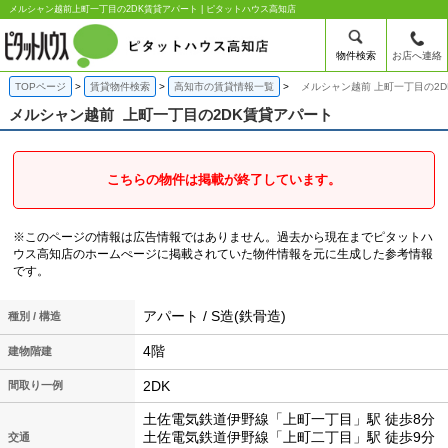
メルシャン越前上町一丁目の2DK賃貸アパート | ピタットハウス高知店
物件検索
お店へ連絡
TOPページ
賃貸物件検索
高知市の賃貸情報一覧
メルシャン越前 上町一丁目の2
メルシャン越前
上町一丁目の2DK賃貸アパート
こちらの物件は掲載が終了しています。
※このページの情報は広告情報ではありません。過去から現在までピタットハ
ウス高知店のホームぺージに掲載されていた物件情報を元に生成した参考情報
です。
アパート / S造(鉄骨造)
種別 / 構造
4階
建物階建
2DK
間取り一例
土佐電気鉄道伊野線「上町一丁目」駅 徒歩8分
土佐電気鉄道伊野線「上町二丁目」駅 徒歩9分
交通