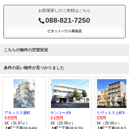
お部屋探しのご依頼はこちら
088-821-7250
ピタットハウス高知店
こちらの物件の空室状況
条件の近い物件が見つかりました
アネックス通町
サンコーポⅡ
リヴィエラ上町Ⅱ
3.5万円
3.1万円
3万円
1K（31.67㎡）
1K（25.00㎡）
1K（20.00㎡）
上町二丁目
/徒歩4分
上町二丁目
/徒歩3分
上町二丁目
/徒歩3