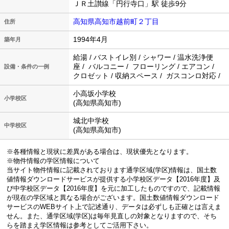
ＪＲ土讃線「円行寺口」駅 徒歩9分
高知県高知市越前町２丁目
住所
1994年4月
築年月
給湯 / バストイレ別 / シャワー / 温水洗浄便
座 / バルコニー / フローリング / エアコン /
設備・条件の一例
クロゼット / 収納スペース / ガスコンロ対応 /
小高坂小学校
小学校区
(高知県高知市)
城北中学校
中学校区
(高知県高知市)
※各種情報と現状に差異がある場合は、現状優先となります。
※物件情報の学区情報について
当サイト物件情報に記載されております通学区域(学区)情報は、国土数
値情報ダウンロードサービスが提供する小学校区データ【2016年度】及
び中学校区データ【2016年度】を元に加工したものですので、記載情報
が現在の学区域と異なる場合がございます。国土数値情報ダウンロード
サービスのWEBサイト上で記述通り、データは必ずしも正確とは言えま
せん。また、通学区域(学区)は毎年見直しの対象となりますので、そち
らを踏まえ学区情報は参考としてご活用下さい。