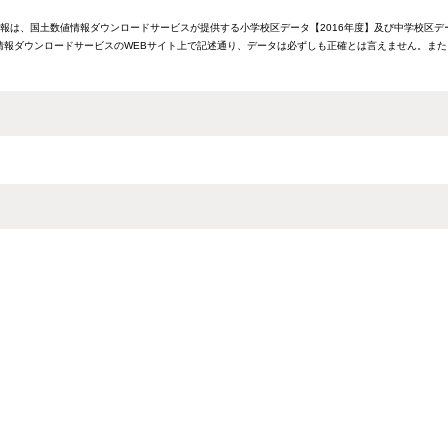
情報は、国土数値情報ダウンロードサービスが提供する小学校区データ【2016年度】及び中学校区デ
報ダウンロードサービスのWEBサイト上で記述通り、データは必ずしも正確とは言えません。また