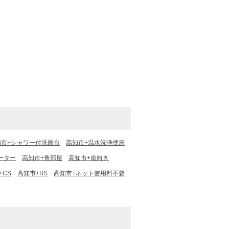
知市+シャワー付洗面台
高知市+温水洗浄便座
ーター
高知市+角部屋
高知市+南向き
+CS
高知市+BS
高知市+ネット使用料不要