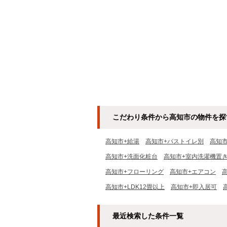
こだわり条件から高知市の物件を探
高知市+給湯
高知市+バストイレ別
高知
高知市+洗面化粧台
高知市+室内洗濯機置
高知市+フローリング
高知市+エアコン
高知市+LDK12畳以上
高知市+即入居可
最近検索した条件一覧