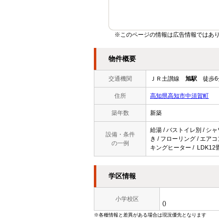
※このページの情報は広告情報ではあ
物件概要
交通機関
ＪＲ土讃線
旭駅
徒歩6
住所
高知県高知市中須賀町
築年数
新築
給湯 / バストイレ別 / シャ
設備・条件
き / フローリング / エアコ
の一例
キングヒーター / LDK12
学区情報
小学校区
()
※各種情報と差異がある場合は現況優先となります