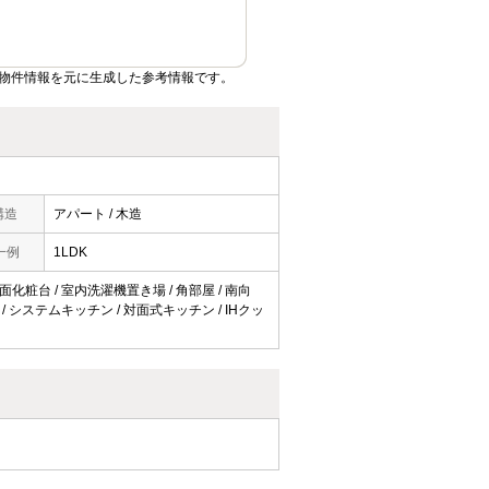
物件情報を元に生成した参考情報です。
構造
アパート / 木造
一例
1LDK
洗面化粧台 / 室内洗濯機置き場 / 角部屋 / 南向
要 / システムキッチン / 対面式キッチン / IHクッ