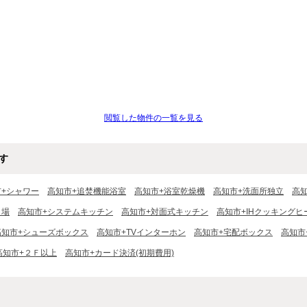
閲覧した物件の一覧を見る
す
市+シャワー
高知市+追焚機能浴室
高知市+浴室乾燥機
高知市+洗面所独立
高
き場
高知市+システムキッチン
高知市+対面式キッチン
高知市+IHクッキングヒ
高知市+シューズボックス
高知市+TVインターホン
高知市+宅配ボックス
高知市
高知市+２Ｆ以上
高知市+カード決済(初期費用)