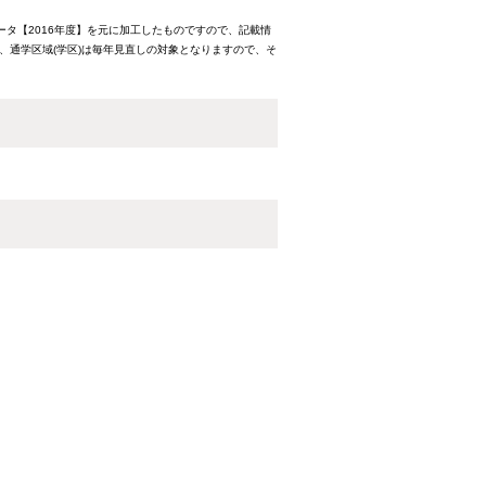
ータ【2016年度】を元に加工したものですので、記載情
、通学区域(学区)は毎年見直しの対象となりますので、そ