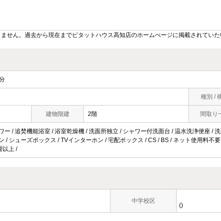
りません。過去から現在までピタットハウス高知店のホームぺージに掲載されていた
分
種別 / 
建物階建
2階
間取り
ワー / 追焚機能浴室 / 浴室乾燥機 / 洗面所独立 / シャワー付洗面台 / 温水洗浄便座 / 
ン / シューズボックス / TVインターホン / 宅配ボックス / CS / BS / ネット使用料不
畳以上 /
中学校区
()