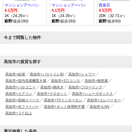
マンションアーバン
マンションアーバン
西泉荘
4.1万円
4.1万円
4.5万円
1K（24.29㎡）
1K（24.29㎡）
2DK（32.71㎡）
薊野
/徒歩19分
薊野
/徒歩19分
薊野
/徒歩9分
今まで閲覧した物件
高知市の賃貸を探す
高知市+給湯
高知市+バストイレ別
高知市+シャワー
高知市+室内洗濯機置き場
高知市+2口コンロ
高知市+角部屋
高知市+バルコニー
高知市+南向き
高知市+フローリング
高知市+エアコン
高知市+クロゼット
高知市+シューズボックス
高知市+収納スペース
高知市+TVインターホン
高知市+エレベーター
高知市+光ファイバー
高知市+ネット使用料不要
高知市+LAN
高知市+２Ｆ以上
最近検索した条件