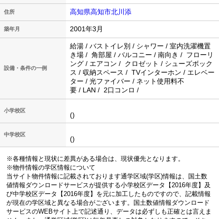
高知県高知市北川添
住所
2001年3月
築年月
給湯 / バストイレ別 / シャワー / 室内洗濯機置
き場 / 角部屋 / バルコニー / 南向き / フローリ
ング / エアコン / クロゼット / シューズボック
設備・条件の一例
ス / 収納スペース / TVインターホン / エレベー
ター / 光ファイバー / ネット使用料不
要 / LAN / 2口コンロ /
小学校区
()
中学校区
()
※各種情報と現状に差異がある場合は、現状優先となります。
※物件情報の学区情報について
当サイト物件情報に記載されております通学区域(学区)情報は、国土数
値情報ダウンロードサービスが提供する小学校区データ【2016年度】及
び中学校区データ【2016年度】を元に加工したものですので、記載情報
が現在の学区域と異なる場合がございます。国土数値情報ダウンロード
サービスのWEBサイト上で記述通り、データは必ずしも正確とは言えま