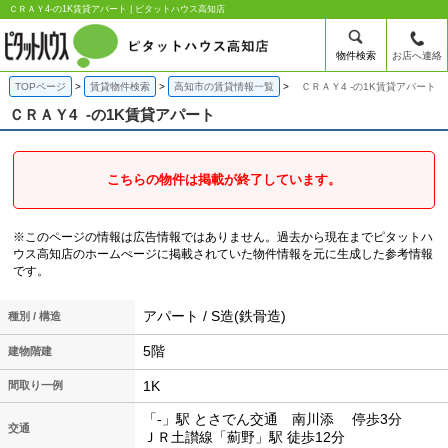
ＣＲＡＹ4-の1K賃貸アパート | ピタットハウス高知店
物件検索
お店へ連絡
TOPページ
賃貸物件検索
高知市の賃貸情報一覧
ＣＲＡＹ4 -の1K賃貸アパート
ＣＲＡＹ4
-の1K賃貸アパート
こちらの物件は掲載が終了しています。
※このページの情報は広告情報ではありません。過去から現在までピタットハ
ウス高知店のホームぺージに掲載されていた物件情報を元に生成した参考情報
です。
アパート / S造(鉄骨造)
種別 / 構造
5階
建物階建
1K
間取り一例
「-」駅 とさでん交通 南川添 停歩3分
交通
ＪＲ土讃線「薊野」駅 徒歩12分