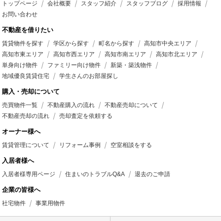
トップページ
会社概要
スタッフ紹介
スタッフブログ
採用情報
お問い合わせ
不動産を借りたい
賃貸物件を探す
学区から探す
町名から探す
高知市中央エリア
高知市東エリア
高知市西エリア
高知市南エリア
高知市北エリア
単身向け物件
ファミリー向け物件
新築・築浅物件
地域優良賃貸住宅
学生さんのお部屋探し
購入・売却について
売買物件一覧
不動産購入の流れ
不動産売却について
不動産売却の流れ
売却査定を依頼する
オーナー様へ
賃貸管理について
リフォーム事例
空室相談をする
入居者様へ
入居者様専用ページ
住まいのトラブルQ&A
退去のご申請
企業の皆様へ
社宅物件
事業用物件