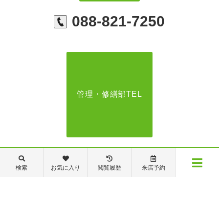
088-821-7250
管理・修繕部TEL
088-821-7272
検索
お気に入り
閲覧履歴
来店予約
メニュー
【営業時間】営業部：9～19時 管理・修繕部：9～18時
【定休日】日・祝日 夏季休業 年末年始
物件検索
閲覧履歴
お気に入り
保存した条件