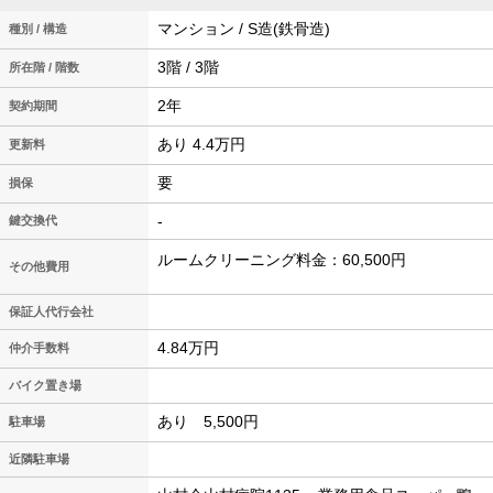
マンション / S造(鉄骨造)
種別 / 構造
3階 / 3階
所在階 / 階数
2年
契約期間
あり 4.4万円
更新料
要
損保
-
鍵交換代
ルームクリーニング料金：60,500円
その他費用
保証人代行会社
4.84万円
仲介手数料
バイク置き場
あり 5,500円
駐車場
近隣駐車場