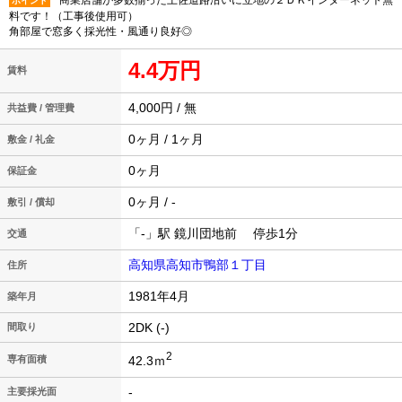
商業店舗が多数揃った土佐道路沿いに立地の２ＤＫインターネット無
ポイント
料です！（工事後使用可）
角部屋で窓多く採光性・風通り良好◎
4.4万円
賃料
4,000円 / 無
共益費 / 管理費
0ヶ月 / 1ヶ月
敷金 / 礼金
0ヶ月
保証金
0ヶ月 / -
敷引 / 償却
「-」駅 鏡川団地前 停歩1分
交通
高知県高知市鴨部１丁目
住所
1981年4月
築年月
2DK (-)
間取り
2
42.3ｍ
専有面積
-
主要採光面