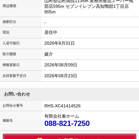
山村会山村病院1135m 業務用食品スーパー鴨
部店595m セブンイレブン高知鴨部1丁目店
周辺環境
805m
-
借家区分
居住中
現況
2026年8月31日
入居可能日
媒介
取引態様
2026年08月09日
情報更新日
2026年08月23日
次回更新予定日
お問い合わせ
RHS-XC41414526
お問合せ番号
有限会社秦ホーム
連絡先
088-821-7250