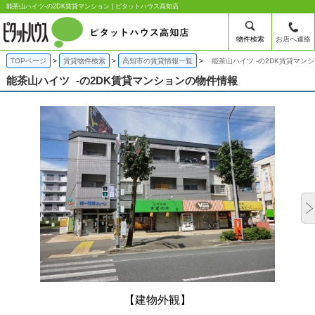
能茶山ハイツ-の2DK賃貸マンション | ピタットハウス高知店
物件検索
お店へ連絡
TOPページ
賃貸物件検索
高知市の賃貸情報一覧
能茶山ハイツ -の2DK賃貸マン
能茶山ハイツ
-の2DK賃貸マンションの物件情報
【建物外観】