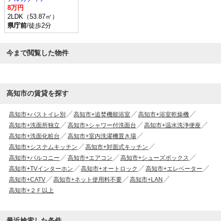
8万円
2LDK（53.87㎡）
県庁前
/徒歩2分
今まで閲覧した物件
高知市の賃貸を探す
高知市+バストイレ別
高知市+追焚機能浴室
高知市+浴室乾燥機
高知市+洗面所独立
高知市+シャワー付洗面台
高知市+温水洗浄便座
高知市+洗面化粧台
高知市+室内洗濯機置き場
高知市+システムキッチン
高知市+対面式キッチン
高知市+バルコニー
高知市+エアコン
高知市+シューズボックス
高知市+TVインターホン
高知市+オートロック
高知市+エレベーター
高知市+CATV
高知市+ネット使用料不要
高知市+LAN
高知市+２Ｆ以上
最近検索した条件