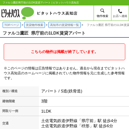
ファルコ鷹匠県庁前の1LDK賃貸アパート | ピタットハウス高知店
物件検索
お店へ連絡
TOPページ
賃貸物件検索
高知市の賃貸情報一覧
ファルコ鷹匠 県庁前の1LDK賃
ファルコ鷹匠
県庁前の1LDK賃貸アパート
こちらの物件は掲載が終了しています。
※このページの情報は広告情報ではありません。過去から現在までピタットハ
ウス高知店のホームぺージに掲載されていた物件情報を元に生成した参考情報
です。
アパート / S造(鉄骨造)
種別 / 構造
3階
建物階建
1LDK
間取り一例
土佐電気鉄道伊野線「県庁前」駅 徒歩4分
交通
土佐電気鉄道伊野線「枡形」駅 徒歩6分