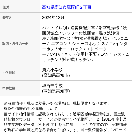
高知県高知市鷹匠町２丁目
住所
2024年12月
築年月
バストイレ別 / 追焚機能浴室 / 浴室乾燥機 / 洗
面所独立 / シャワー付洗面台 / 温水洗浄便
座 / 洗面化粧台 / 室内洗濯機置き場 / バルコニ
ー / エアコン / シューズボックス / TVインタ
設備・条件の一例
ーホン / オートロック / エレベータ
ー / CATV / ネット使用料不要 / LAN / システム
キッチン / 対面式キッチン /
第六小学校
小学校区
(高知県高知市)
城西中学校
中学校区
(高知県高知市)
※各種情報と現状に差異がある場合は、現状優先となります。
※物件情報の学区情報について
当サイト物件情報に記載されております通学区域(学区)情報は、国土数
値情報ダウンロードサービスが提供する小学校区データ【2016年度】及
び中学校区データ【2016年度】を元に加工したものですので、記載情報
が現在の学区域と異なる場合がございます。国土数値情報ダウンロード