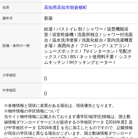
高知県高知市朝倉横町
住所
新築
築年月
給湯 / バストイレ別 / シャワー / 追焚機能浴
室 / 浴室乾燥機 / 洗面所独立 / シャワー付洗面
台 / 温水洗浄便座 / 洗面化粧台 / 室内洗濯機置
き場 / 南西向き / フローリング / エアコン /
設備・条件の一例
シューズボックス / TVインターホン / 宅配ボ
ックス / CS / BS / ネット使用料不要 / システ
ムキッチン / IHクッキングヒーター /
小学校区
()
中学校区
()
※各種情報と現状に差異がある場合は、現状優先となります。
※物件情報の学区情報について
当サイト物件情報に記載されております通学区域(学区)情報は、国土数
値情報ダウンロードサービスが提供する小学校区データ【2016年度】及
び中学校区データ【2016年度】を元に加工したものですので、記載情報
が現在の学区域と異なる場合がございます。国土数値情報ダウンロード