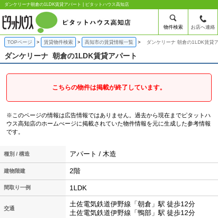
ダンケリーナ朝倉の1LDK賃貸アパート | ピタットハウス高知店
物件検索
お店へ連絡
TOPページ
賃貸物件検索
高知市の賃貸情報一覧
ダンケリーナ 朝倉の1LDK賃貸
ダンケリーナ
朝倉の1LDK賃貸アパート
こちらの物件は掲載が終了しています。
※このページの情報は広告情報ではありません。過去から現在までピタットハ
ウス高知店のホームぺージに掲載されていた物件情報を元に生成した参考情報
です。
アパート / 木造
種別 / 構造
2階
建物階建
1LDK
間取り一例
土佐電気鉄道伊野線「朝倉」駅 徒歩12分
交通
土佐電気鉄道伊野線「鴨部」駅 徒歩12分