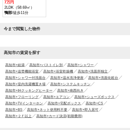
7万円
2LDK（58.69㎡）
鴨部
/徒歩11分
今まで閲覧した物件
高知市の賃貸を探す
高知市+給湯
高知市+バストイレ別
高知市+シャワー
高知市+追焚機能浴室
高知市+浴室乾燥機
高知市+洗面所独立
高知市+シャワー付洗面台
高知市+温水洗浄便座
高知市+洗面化粧台
高知市+室内洗濯機置き場
高知市+システムキッチン
高知市+IHクッキングヒーター
高知市+南西向き
高知市+フローリング
高知市+エアコン
高知市+シューズボックス
高知市+TVインターホン
高知市+宅配ボックス
高知市+CS
高知市+BS
高知市+ネット使用料不要
高知市+即入居可
高知市+２Ｆ以上
高知市+カード決済(初期費用)