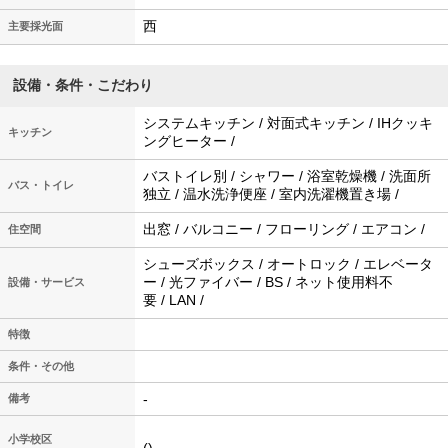
西
主要採光面
設備・条件・こだわり
システムキッチン / 対面式キッチン / IHクッキ
キッチン
ングヒーター /
バストイレ別 / シャワー / 浴室乾燥機 / 洗面所
バス・トイレ
独立 / 温水洗浄便座 / 室内洗濯機置き場 /
出窓 / バルコニー / フローリング / エアコン /
住空間
シューズボックス / オートロック / エレベータ
ー / 光ファイバー / BS / ネット使用料不
設備・サービス
要 / LAN /
特徴
条件・その他
-
備考
小学校区