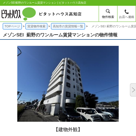
メゾンSEI薊野のワンルーム賃貸マンション | ピタットハウス高知店
物件検索
お店へ連絡
TOPページ
賃貸物件検索
高知市の賃貸情報一覧
メゾンSEI 薊野のワンルーム賃
メゾンSEI
薊野のワンルーム賃貸マンションの物件情報
【建物外観】