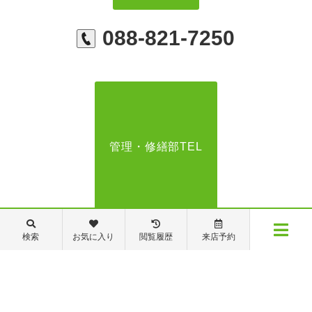
088-821-7250
管理・修繕部TEL
088-821-7272
検索
お気に入り
閲覧履歴
来店予約
メニュー
【営業時間】営業部：9～19時 管理・修繕部：9～18時
【定休日】日・祝日 夏季休業 年末年始
物件検索
閲覧履歴
お気に入り
保存した条件