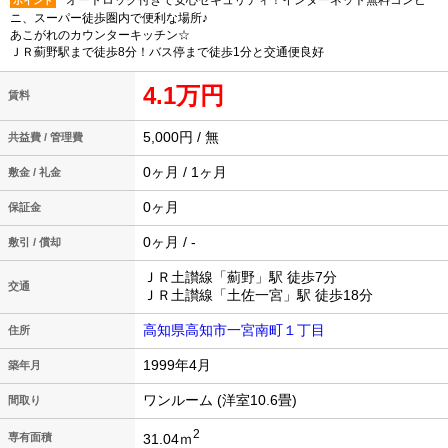
オートロック付きで安心セキュリティ！インターネット無料コンビ
ポイント
ニ、スーパー徒歩圏内で便利な場所♪
あこがれのカウンターキッチン☆
ＪＲ薊野駅まで徒歩8分！バス停まで徒歩1分と交通便良好
4.1万円
賃料
5,000円 / 無
共益費 / 管理費
0ヶ月 / 1ヶ月
敷金 / 礼金
0ヶ月
保証金
0ヶ月 / -
敷引 / 償却
ＪＲ土讃線「薊野」駅 徒歩7分
交通
ＪＲ土讃線「土佐一宮」駅 徒歩18分
高知県高知市一宮南町１丁目
住所
1999年4月
築年月
ワンルーム (洋室10.6畳)
間取り
2
31.04ｍ
専有面積