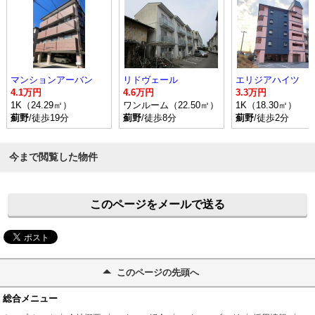
マンションアーバン
リドヴェール
エリジアハイツ
4.1万円
4.6万円
3.3万円
1K（24.29㎡）
ワンルーム（22.50㎡）
1K（18.30㎡）
薊野
/徒歩19分
薊野
/徒歩8分
薊野
/徒歩2分
今まで閲覧した物件
このページをメールで送る
このページの先頭へ
総合メニュー