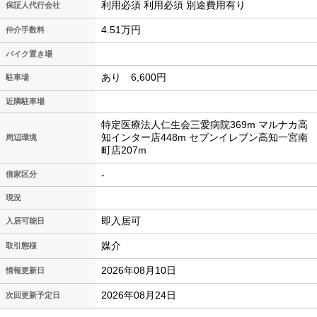
利用必須 利用必須 別途費用有り
保証人代行会社
4.51万円
仲介手数料
バイク置き場
あり 6,600円
駐車場
近隣駐車場
特定医療法人仁生会三愛病院369m マルナカ高
知インター店448m セブンイレブン高知一宮南
周辺環境
町店207m
-
借家区分
現況
即入居可
入居可能日
媒介
取引態様
2026年08月10日
情報更新日
2026年08月24日
次回更新予定日