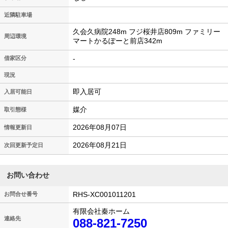
近隣駐車場
久会久病院248m フジ桜井店809m ファミリー
周辺環境
マートかるぽーと前店342m
-
借家区分
現況
即入居可
入居可能日
媒介
取引態様
2026年08月07日
情報更新日
2026年08月21日
次回更新予定日
お問い合わせ
RHS-XC001011201
お問合せ番号
有限会社秦ホーム
連絡先
088-821-7250