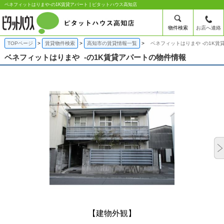
ベネフィットはりまや-の1K賃貸アパート | ピタットハウス高知店
物件検索
お店へ連絡
TOPページ
賃貸物件検索
高知市の賃貸情報一覧
ベネフィットはりまや -の1K賃
ベネフィットはりまや
-の1K賃貸アパートの物件情報
【建物外観】