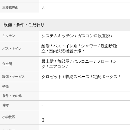
西
主要採光面
設備・条件・こだわり
システムキッチン / ガスコンロ設置済 /
キッチン
給湯 / バストイレ別 / シャワー / 洗面所独
バス・トイレ
立 / 室内洗濯機置き場 /
最上階 / 角部屋 / バルコニー / フローリン
住空間
グ / エアコン /
クロゼット / 収納スペース / 宅配ボックス /
設備・サービス
特徴
条件・その他
-
備考
小学校区
()