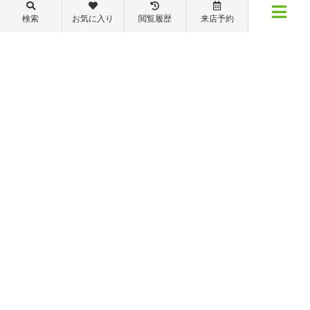
088-821-7272
検索
お気に入り
閲覧履歴
来店予約
メニュー
【営業時間】営業部：9～19時 管理・修繕部：9～18時
【定休日】日・祝日 夏季休業 年末年始
物件検索
閲覧履歴
お気に入り
保存した条件
※ピタットハウスの加盟店は独立自営であり、各店舗の責任のもと運営をしておりま
す。尚、建築・リフォーム等の請負業につきましては、有限会社秦ホームの責任のもと
運営しております。