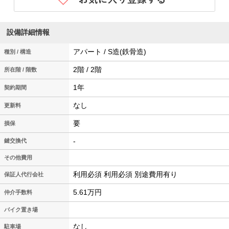
設備詳細情報
アパート / S造(鉄骨造)
種別 / 構造
2階 / 2階
所在階 / 階数
1年
契約期間
なし
更新料
要
損保
-
鍵交換代
その他費用
利用必須 利用必須 別途費用有り
保証人代行会社
5.61万円
仲介手数料
バイク置き場
なし
駐車場