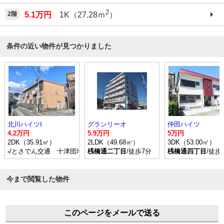
2
2階
5.1万円
1K（27.28ｍ
）
条件の近い物件が見つかりました
北川ハイツⅠ
グランリーオ
仲田ハイツ
4.2万円
5.9万円
5万円
2DK（35.91㎡）
2LDK（49.68㎡）
3DK（53.00㎡）
-
/とさでん交通 十津団地二区 停歩3分
桟橋通二丁目
/徒歩7分
桟橋通四丁目
/徒歩
今まで閲覧した物件
このページをメールで送る