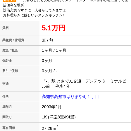
一人暮らしにも安心な防犯カメラ・インターホン付中心地に近くて生
ポイント
活便利な場所
設備充実☆すぐに一人暮らしできますよ
お料理好きに嬉しいシステムキッチン♪
5.1万円
賃料
無 / 無
共益費 / 管理費
1ヶ月 / 1ヶ月
敷金 / 礼金
0ヶ月
保証金
0ヶ月 / -
敷引 / 償却
「-」駅 とさでん交通 デンテツターミナルビ
交通
ル前 停歩4分
高知県高知市はりまや町１丁目
住所
2003年2月
築年月
1K (洋室8畳/K4畳)
間取り
2
27.28ｍ
専有面積