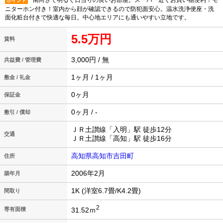
南向きで明るく日当りの良いお部屋。スーパー近くお買い物便利！モ
ポイント
ニターホン付き！室内から顔が確認できるので防犯面安心。温水洗浄便座・洗
面化粧台付きで快適な毎日。中心地エリアにも通いやすい立地です。
5.5万円
賃料
3,000円 / 無
共益費 / 管理費
1ヶ月 / 1ヶ月
敷金 / 礼金
0ヶ月
保証金
0ヶ月 / -
敷引 / 償却
ＪＲ土讃線「入明」駅 徒歩12分
交通
ＪＲ土讃線「高知」駅 徒歩16分
高知県高知市吉田町
住所
2006年2月
築年月
1K (洋室6.7畳/K4.2畳)
間取り
2
31.52ｍ
専有面積