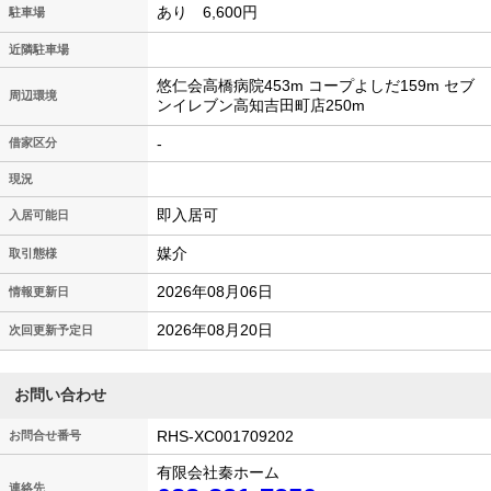
あり 6,600円
駐車場
近隣駐車場
悠仁会高橋病院453m コープよしだ159m セブ
周辺環境
ンイレブン高知吉田町店250m
-
借家区分
現況
即入居可
入居可能日
媒介
取引態様
2026年08月06日
情報更新日
2026年08月20日
次回更新予定日
お問い合わせ
RHS-XC001709202
お問合せ番号
有限会社秦ホーム
連絡先