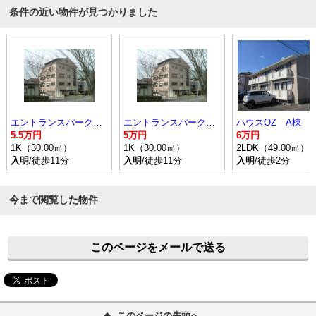
条件の近い物件が見つかりました
エントランスパークビル
エントランスパークビル
ハウスOZ A棟
5.5万円
5万円
6万円
1K（30.00㎡）
1K（30.00㎡）
2LDK（49.00㎡）
入明
/徒歩11分
入明
/徒歩11分
入明
/徒歩2分
今まで閲覧した物件
このページをメールで送る
このページの先頭へ