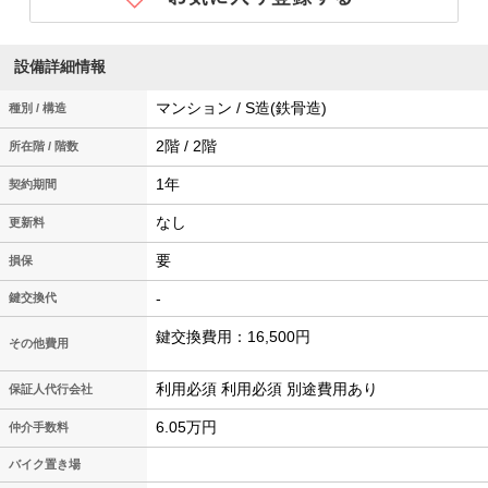
設備詳細情報
マンション / S造(鉄骨造)
種別 / 構造
2階 / 2階
所在階 / 階数
1年
契約期間
なし
更新料
要
損保
-
鍵交換代
鍵交換費用：16,500円
その他費用
利用必須 利用必須 別途費用あり
保証人代行会社
6.05万円
仲介手数料
バイク置き場