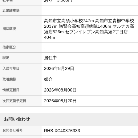
あり 5,000円
駐車場
近隣駐車場
高知市立高須小学校747m 高知市立青柳中学校
2037m 尚腎会高知高須病院1406m マルナカ高
周辺環境
須店526m セブンイレブン高知高須2丁目店
404m
-
借家区分
居住中
現況
2026年8月29日
入居可能日
媒介
取引態様
2026年08月06日
情報更新日
2026年08月20日
次回更新予定日
お問い合わせ
RHS-XC40376333
お問合せ番号