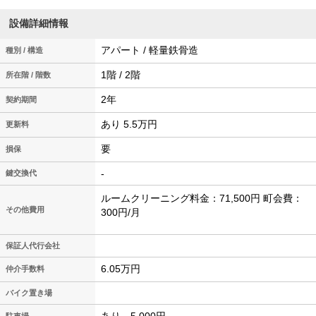
設備詳細情報
アパート / 軽量鉄骨造
種別 / 構造
1階 / 2階
所在階 / 階数
2年
契約期間
あり 5.5万円
更新料
要
損保
-
鍵交換代
ルームクリーニング料金：71,500円 町会費：
その他費用
300円/月
保証人代行会社
6.05万円
仲介手数料
バイク置き場