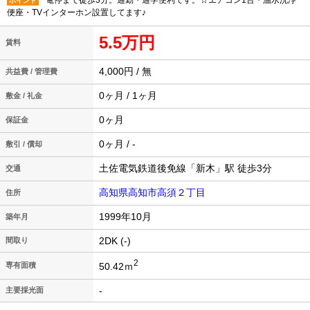
電停まで徒歩3分。通勤・通学便利です。☆エアコン1台・温水洗浄
ポイント
便座・TVインターホン設置してます♪
5.5万円
賃料
4,000円 / 無
共益費 / 管理費
0ヶ月 / 1ヶ月
敷金 / 礼金
0ヶ月
保証金
0ヶ月 / -
敷引 / 償却
土佐電気鉄道後免線「新木」駅 徒歩3分
交通
高知県高知市高須２丁目
住所
1999年10月
築年月
2DK (-)
間取り
2
50.42ｍ
専有面積
-
主要採光面