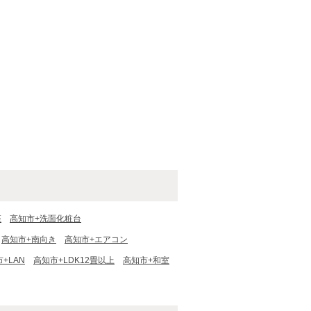
座
高知市+洗面化粧台
高知市+南向き
高知市+エアコン
+LAN
高知市+LDK12畳以上
高知市+和室