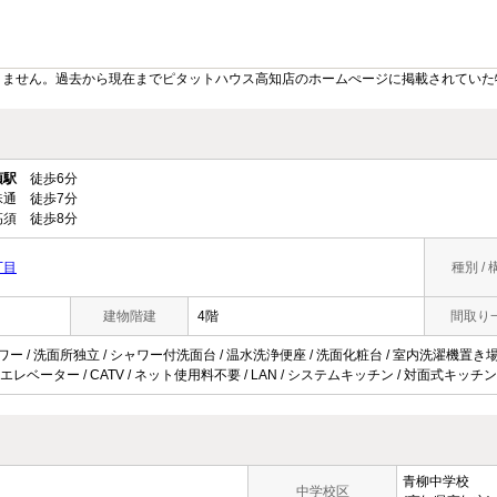
りません。過去から現在までピタットハウス高知店のホームぺージに掲載されていた
須駅
徒歩6分
通 徒歩7分
須 徒歩8分
丁目
種別 / 
建物階建
4階
間取り
ャワー / 洗面所独立 / シャワー付洗面台 / 温水洗浄便座 / 洗面化粧台 / 室内洗濯機置き場 
 エレベーター / CATV / ネット使用料不要 / LAN / システムキッチン / 対面式キッチン /
青柳中学校
中学校区