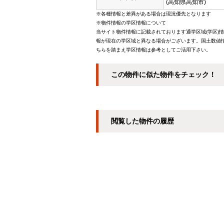
(高知県高知市)
※各種情報と差異がある場合は現況優先となります
※物件情報の学区情報について
当サイト物件情報に記載されております通学区域(学区)
報が現在の学区域と異なる場合がございます。国土数値情
ちらを踏まえ学区情報は参考としてご活用下さい。
この物件に似た物件をチェック！
閲覧した物件の履歴