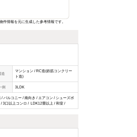
物件情報を元に生成した参考情報です。
マンション / RC造(鉄筋コンクリー
構造
ト造)
一例
3LDK
/ バルコニー / 南向き / エアコン / シューズボ
 3口以上コンロ / LDK12畳以上 / 和室 /