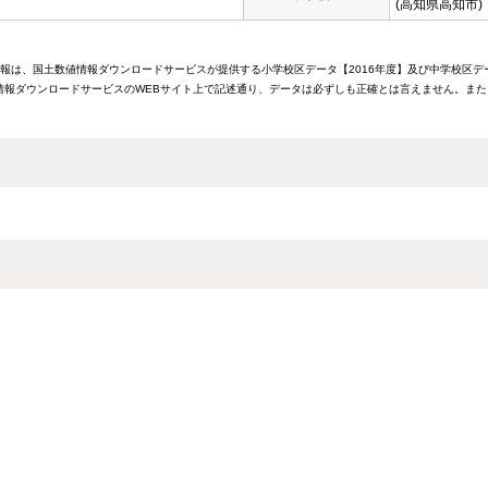
(高知県高知市)
情報は、国土数値情報ダウンロードサービスが提供する小学校区データ【2016年度】及び中学校区デ
報ダウンロードサービスのWEBサイト上で記述通り、データは必ずしも正確とは言えません。また