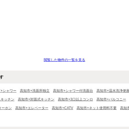
閲覧した物件の一覧を見る
す
市+シャワー
高知市+洗面所独立
高知市+シャワー付洗面台
高知市+温水洗浄便
ムキッチン
高知市+対面式キッチン
高知市+3口以上コンロ
高知市+バルコニー
ターホン
高知市+エレベーター
高知市+CATV
高知市+ネット使用料不要
高知市