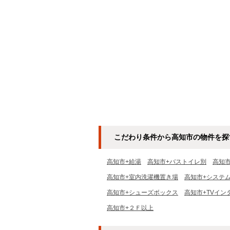
こだわり条件から高知市の物件を探
高知市+給湯
高知市+バストイレ別
高知
高知市+室内洗濯機置き場
高知市+システ
高知市+シューズボックス
高知市+TVイン
高知市+２Ｆ以上