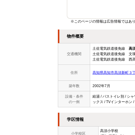
※このページの情報は広告情報ではあ
物件概要
土佐電気鉄道後免線
高
交通機関
土佐電気鉄道後免線 文珠
土佐電気鉄道後免線 西高
住所
高知県高知市高須新町３
築年数
2002年7月
設備・条件
給湯 / バストイレ別 / シ
の一例
ックス / TVインターホン /
学区情報
高須小学校
小学校区