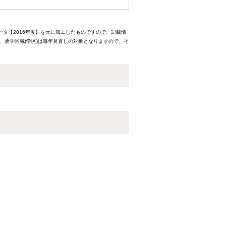
ータ【2016年度】を元に加工したものですので、記載情
、通学区域(学区)は毎年見直しの対象となりますので、そ