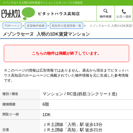
メゾンラセーヌ入明の1DK賃貸マンション | ピタットハウス高知店
物件検索
お店へ連絡
TOPページ
賃貸物件検索
高知市の賃貸情報一覧
メゾンラセーヌ 入明の1DK賃貸
メゾンラセーヌ
入明の1DK賃貸マンション
こちらの物件は掲載が終了しています。
※このページの情報は広告情報ではありません。過去から現在までピタットハ
ウス高知店のホームぺージに掲載されていた物件情報を元に生成した参考情報
です。
マンション / RC造(鉄筋コンクリート造)
種別 / 構造
6階
建物階建
1DK
間取り一例
ＪＲ土讃線「入明」駅 徒歩13分
ＪＲ土讃線「高知」駅 徒歩21分
交通