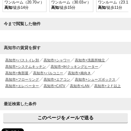
ワンルーム（20.70㎡）
ワンルーム（30.03㎡）
ワンルーム（23.1
高知
/徒歩14分
高知
/徒歩15分
高知
/徒歩11分
今まで閲覧した物件
高知市の賃貸を探す
高知市+バストイレ別
高知市+シャワー
高知市+洗面所独立
高知市+システムキッチン
高知市+IHクッキングヒーター
高知市+角部屋
高知市+バルコニー
高知市+南向き
高知市+フローリング
高知市+エアコン
高知市+シューズボックス
高知市+エレベーター
高知市+CATV
高知市+LAN
高知市+２Ｆ以上
最近検索した条件
このページをメールで送る