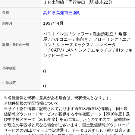
ＪＲ土讃線「円行寺口」駅 徒歩22分
高知県高知市三園町
住所
1997年4月
築年月
バストイレ別 / シャワー / 洗面所独立 / 角部
屋 / バルコニー / 南向き / フローリング / エア
コン / シューズボックス / エレベータ
設備・条件の一例
ー / CATV / LAN / システムキッチン / IHクッキ
ングヒーター /
小学校区
()
中学校区
()
※各種情報と現状に差異がある場合は、現状優先となります。
※物件情報の学区情報について
当サイト物件情報に記載されております通学区域(学区)情報は、国土数
値情報ダウンロードサービスが提供する小学校区データ【2016年度】及
び中学校区データ【2016年度】を元に加工したものですので、記載情報
が現在の学区域と異なる場合がございます。国土数値情報ダウンロード
サービスのWEBサイト上で記述通り、データは必ずしも正確とは言えま