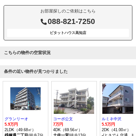
お部屋探しのご依頼はこちら
088-821-7250
ピタットハウス高知店
こちらの物件の空室状況
条件の近い物件が見つかりました
グランリーオ
コーポ公文
ルミネ中沢
5.9万円
7万円
5.5万円
2LDK（49.68㎡）
4DK（69.56㎡）
2DK（41.00㎡）
桟橋通二丁目
/徒歩7分
土佐一宮
/徒歩13分
-
/とさでん交通 