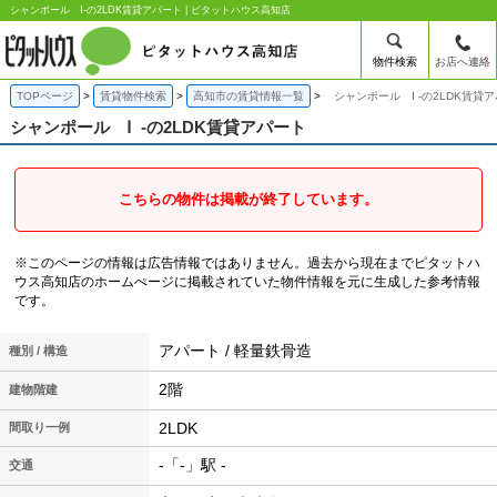
シャンポール Ⅰ-の2LDK賃貸アパート | ピタットハウス高知店
物件検索
お店へ連絡
TOPページ
賃貸物件検索
高知市の賃貸情報一覧
シャンポール Ⅰ -の2LDK賃貸
シャンポール Ⅰ
-の2LDK賃貸アパート
こちらの物件は掲載が終了しています。
※このページの情報は広告情報ではありません。過去から現在までピタットハ
ウス高知店のホームぺージに掲載されていた物件情報を元に生成した参考情報
です。
アパート / 軽量鉄骨造
種別 / 構造
2階
建物階建
2LDK
間取り一例
-「-」駅 -
交通