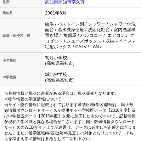
高知県高知市南久万
住所
2001年8月
築年月
給湯 / バストイレ別 / シャワー / シャワー付洗
面台 / 温水洗浄便座 / 洗面化粧台 / 室内洗濯機
置き場 / 角部屋 / バルコニー / エアコン / ク
設備・条件の一例
ロゼット / シューズボックス / 収納スペース /
宅配ボックス / CATV / LAN /
初月小学校
小学校区
(高知県高知市)
城北中学校
中学校区
(高知県高知市)
※各種情報と現状に差異がある場合は、現状優先となります。
※物件情報の学区情報について
当サイト物件情報に記載されております通学区域(学区)情報は、国土数
値情報ダウンロードサービスが提供する小学校区データ【2016年度】及
び中学校区データ【2016年度】を元に加工したものですので、記載情報
が現在の学区域と異なる場合がございます。国土数値情報ダウンロード
サービスのWEBサイト上で記述通り、データは必ずしも正確とは言えま
せん。また、通学区域(学区)は毎年見直しの対象となりますので、そち
らを踏まえ学区情報は参考としてご活用下さい。