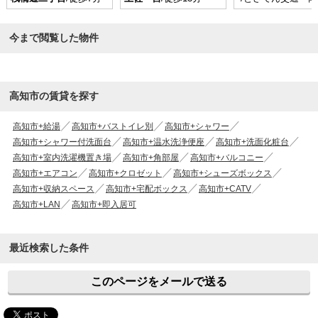
今まで閲覧した物件
高知市の賃貸を探す
高知市+給湯
高知市+バストイレ別
高知市+シャワー
高知市+シャワー付洗面台
高知市+温水洗浄便座
高知市+洗面化粧台
高知市+室内洗濯機置き場
高知市+角部屋
高知市+バルコニー
高知市+エアコン
高知市+クロゼット
高知市+シューズボックス
高知市+収納スペース
高知市+宅配ボックス
高知市+CATV
高知市+LAN
高知市+即入居可
最近検索した条件
このページをメールで送る