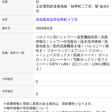
分
交通
土佐電気鉄道後免線「知寄町二丁目」駅 徒歩4
分
高知県高知市知寄町３丁目
住所
2004年6月
築年月
バストイレ別 / シャワー / 追焚機能浴室 / 洗面
所独立 / シャワー付洗面台 / 温水洗浄便座 / 洗
面化粧台 / 室内洗濯機置き場 / バルコニー / 南
向き / フローリング / エアコン / クロゼッ
設備・条件の一例
ト / シューズボックス / 収納スペース / オート
ロック / エレベーター / 宅配ボックス / 光ファ
イバー / CATV / LAN / 2口コンロ / LDK12畳以
上 /
小学校区
()
中学校区
()
※各種情報と現状に差異がある場合は、現状優先となります。
※物件情報の学区情報について