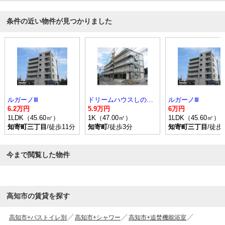
条件の近い物件が見つかりました
ルガーノⅢ
ドリームハウスしののめ
ルガーノⅢ
6.2万円
5.9万円
6万円
1LDK（45.60㎡）
1K（47.00㎡）
1LDK（45.60㎡）
知寄町三丁目
/徒歩11分
知寄町
/徒歩3分
知寄町三丁目
/徒歩
今まで閲覧した物件
高知市の賃貸を探す
高知市+バストイレ別
高知市+シャワー
高知市+追焚機能浴室