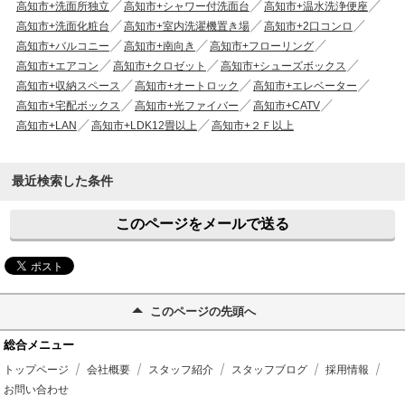
高知市+洗面所独立
高知市+シャワー付洗面台
高知市+温水洗浄便座
高知市+洗面化粧台
高知市+室内洗濯機置き場
高知市+2口コンロ
高知市+バルコニー
高知市+南向き
高知市+フローリング
高知市+エアコン
高知市+クロゼット
高知市+シューズボックス
高知市+収納スペース
高知市+オートロック
高知市+エレベーター
高知市+宅配ボックス
高知市+光ファイバー
高知市+CATV
高知市+LAN
高知市+LDK12畳以上
高知市+２Ｆ以上
最近検索した条件
このページをメールで送る
このページの先頭へ
総合メニュー
トップページ
会社概要
スタッフ紹介
スタッフブログ
採用情報
お問い合わせ