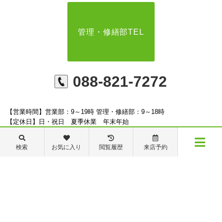
管理・修繕部TEL
088-821-7272
【営業時間】営業部：9～19時 管理・修繕部：9～18時
【定休日】日・祝日 夏季休業 年末年始
検索
お気に入り
閲覧履歴
来店予約
メニュー
※ピタットハウスの加盟店は独立自営であり、各店舗の責任のもと運営をしておりま
物件検索
閲覧履歴
お気に入り
保存した条件
す。尚、建築・リフォーム等の請負業につきましては、有限会社秦ホームの責任のもと