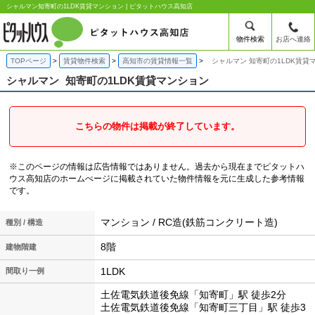
シャルマン知寄町の1LDK賃貸マンション | ピタットハウス高知店
物件検索
お店へ連絡
TOPページ
賃貸物件検索
高知市の賃貸情報一覧
シャルマン 知寄町の1LDK賃貸
シャルマン
知寄町の1LDK賃貸マンション
こちらの物件は掲載が終了しています。
※このページの情報は広告情報ではありません。過去から現在までピタットハ
ウス高知店のホームぺージに掲載されていた物件情報を元に生成した参考情報
です。
マンション / RC造(鉄筋コンクリート造)
種別 / 構造
8階
建物階建
1LDK
間取り一例
土佐電気鉄道後免線「知寄町」駅 徒歩2分
土佐電気鉄道後免線「知寄町三丁目」駅 徒歩3