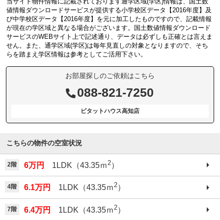
当サイト物件情報に記載されております通学区域(学区)情報は、国土数
値情報ダウンロードサービスが提供する小学校区データ【2016年度】及
び中学校区データ【2016年度】を元に加工したものですので、記載情報
が現在の学区域と異なる場合がございます。国土数値情報ダウンロード
サービスのWEBサイト上で記述通り、データは必ずしも正確とは言えま
せん。また、通学区域(学区)は毎年見直しの対象となりますので、そち
らを踏まえ学区情報は参考としてご活用下さい。
お部屋探しのご依頼はこちら
088-821-7250
ピタットハウス高知店
こちらの物件の空室状況
2
2階
6万円
1LDK（43.35ｍ
）
2
4階
6.1万円
1LDK（43.35ｍ
）
2
7階
6.4万円
1LDK（43.35ｍ
）