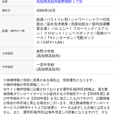
高知県高知市薊野西町１丁目
住所
2005年10月
築年月
給湯 / バストイレ別 / シャワー / シャワー付洗
面台 / 温水洗浄便座 / 洗面化粧台 / 室内洗濯機
置き場 / バルコニー / フローリング / エアコ
設備・条件の一例
ン / クロゼット / シューズボックス / 収納スペ
ース / TVインターホン / 宅配ボック
ス / CATV / LAN /
泉野小学校
小学校区
(高知県高知市)
一宮中学校
中学校区
(高知県高知市)
※各種情報と現状に差異がある場合は、現状優先となります。
※物件情報の学区情報について
当サイト物件情報に記載されております通学区域(学区)情報は、国土数
値情報ダウンロードサービスが提供する小学校区データ【2016年度】及
び中学校区データ【2016年度】を元に加工したものですので、記載情報
が現在の学区域と異なる場合がございます。国土数値情報ダウンロード
サービスのWEBサイト上で記述通り、データは必ずしも正確とは言えま
せん。また、通学区域(学区)は毎年見直しの対象となりますので、そち