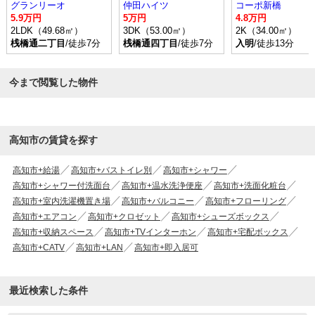
グランリーオ
仲田ハイツ
コーポ新橋
5.9万円
5万円
4.8万円
2LDK（49.68㎡）
3DK（53.00㎡）
2K（34.00㎡）
桟橋通二丁目
/徒歩7分
桟橋通四丁目
/徒歩7分
入明
/徒歩13分
今まで閲覧した物件
高知市の賃貸を探す
高知市+給湯
高知市+バストイレ別
高知市+シャワー
高知市+シャワー付洗面台
高知市+温水洗浄便座
高知市+洗面化粧台
高知市+室内洗濯機置き場
高知市+バルコニー
高知市+フローリング
高知市+エアコン
高知市+クロゼット
高知市+シューズボックス
高知市+収納スペース
高知市+TVインターホン
高知市+宅配ボックス
高知市+CATV
高知市+LAN
高知市+即入居可
最近検索した条件