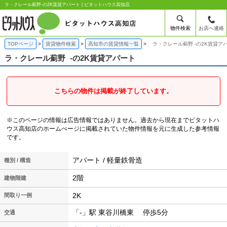
ラ・クレール薊野-の2K賃貸アパート | ピタットハウス高知店
物件検索
お店へ連絡
TOPページ
賃貸物件検索
高知市の賃貸情報一覧
ラ・クレール薊野 -の2K賃貸ア
ラ・クレール薊野
-の2K賃貸アパート
こちらの物件は掲載が終了しています。
※このページの情報は広告情報ではありません。過去から現在までピタットハ
ウス高知店のホームぺージに掲載されていた物件情報を元に生成した参考情報
です。
アパート / 軽量鉄骨造
種別 / 構造
2階
建物階建
2K
間取り一例
「-」駅 東谷川橋東 停歩5分
交通