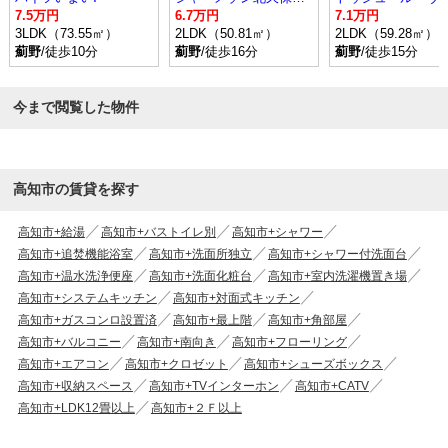
7.5万円
6.7万円
7.1万円
3LDK（73.55㎡）
2LDK（50.81㎡）
2LDK（59.28㎡）
薊野
/徒歩10分
薊野
/徒歩16分
薊野
/徒歩15分
今まで閲覧した物件
高知市の賃貸を探す
高知市+給湯
高知市+バストイレ別
高知市+シャワー
高知市+追焚機能浴室
高知市+洗面所独立
高知市+シャワー付洗面台
高知市+温水洗浄便座
高知市+洗面化粧台
高知市+室内洗濯機置き場
高知市+システムキッチン
高知市+対面式キッチン
高知市+ガスコンロ設置済
高知市+最上階
高知市+角部屋
高知市+バルコニー
高知市+南向き
高知市+フローリング
高知市+エアコン
高知市+クロゼット
高知市+シューズボックス
高知市+収納スペース
高知市+TVインターホン
高知市+CATV
高知市+LDK12畳以上
高知市+２Ｆ以上