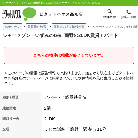
シャーメゾン・いずみのB棟薊野の2LDK賃貸アパート | ピタットハウス高知店
物件検索
お店へ連絡
TOPページ
賃貸物件検索
高知市の賃貸情報一覧
シャーメゾン・いずみのB棟 薊野
シャーメゾン・いずみのB棟
薊野の2LDK賃貸アパート
こちらの物件は掲載が終了しています。
※このページの情報は広告情報ではありません。過去から現在までピタットハ
ウス高知店のホームぺージに掲載されていた物件情報を元に生成した参考情報
です。
アパート / 軽量鉄骨造
種別 / 構造
2階
建物階建
2LDK
間取り一例
ＪＲ土讃線「薊野」駅 徒歩11分
交通