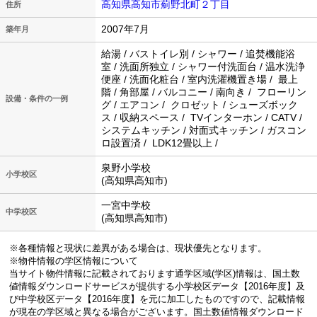
高知県高知市薊野北町２丁目
住所
2007年7月
築年月
給湯 / バストイレ別 / シャワー / 追焚機能浴
室 / 洗面所独立 / シャワー付洗面台 / 温水洗浄
便座 / 洗面化粧台 / 室内洗濯機置き場 / 最上
階 / 角部屋 / バルコニー / 南向き / フローリン
設備・条件の一例
グ / エアコン / クロゼット / シューズボック
ス / 収納スペース / TVインターホン / CATV /
システムキッチン / 対面式キッチン / ガスコン
ロ設置済 / LDK12畳以上 /
泉野小学校
小学校区
(高知県高知市)
一宮中学校
中学校区
(高知県高知市)
※各種情報と現状に差異がある場合は、現状優先となります。
※物件情報の学区情報について
当サイト物件情報に記載されております通学区域(学区)情報は、国土数
値情報ダウンロードサービスが提供する小学校区データ【2016年度】及
び中学校区データ【2016年度】を元に加工したものですので、記載情報
が現在の学区域と異なる場合がございます。国土数値情報ダウンロード