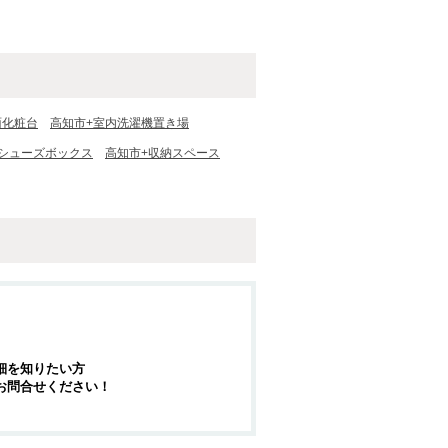
面化粧台
高知市+室内洗濯機置き場
+シューズボックス
高知市+収納スペース
細を知りたい方
お問合せください！