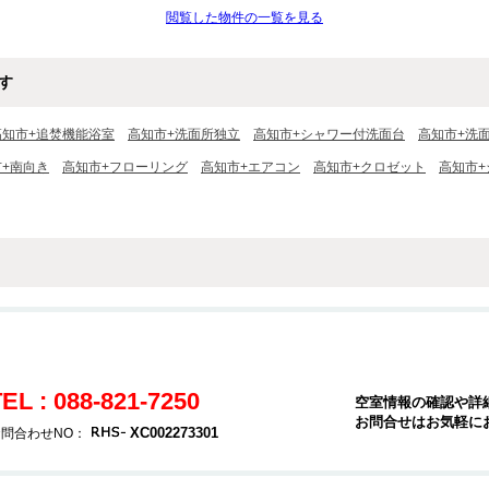
閲覧した物件の一覧を見る
す
高知市+追焚機能浴室
高知市+洗面所独立
高知市+シャワー付洗面台
高知市+洗
+南向き
高知市+フローリング
高知市+エアコン
高知市+クロゼット
高知市
EL : 088-821-7250
空室情報の確認や詳
お問合せはお気軽に
XC002273301
問合わせNO：