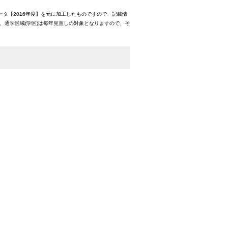
ータ【2016年度】を元に加工したものですので、記載情
、通学区域(学区)は毎年見直しの対象となりますので、そ