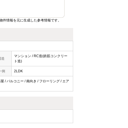
物件情報を元に生成した参考情報です。
マンション / RC造(鉄筋コンクリー
構造
ト造)
一例
2LDK
 / バルコニー / 南向き / フローリング / エア