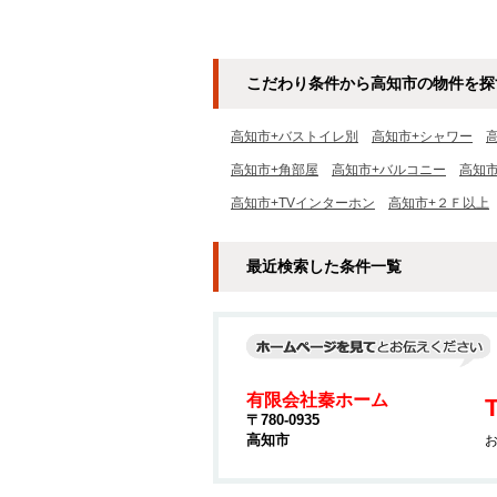
こだわり条件から高知市の物件を探
高知市+バストイレ別
高知市+シャワー
高知市+角部屋
高知市+バルコニー
高知市
高知市+TVインターホン
高知市+２Ｆ以上
最近検索した条件一覧
有限会社秦ホーム
T
〒780-0935
高知市
お