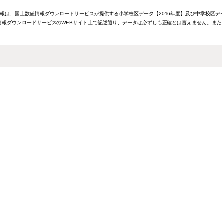
情報は、国土数値情報ダウンロードサービスが提供する小学校区データ【2016年度】及び中学校区デ
報ダウンロードサービスのWEBサイト上で記述通り、データは必ずしも正確とは言えません。また