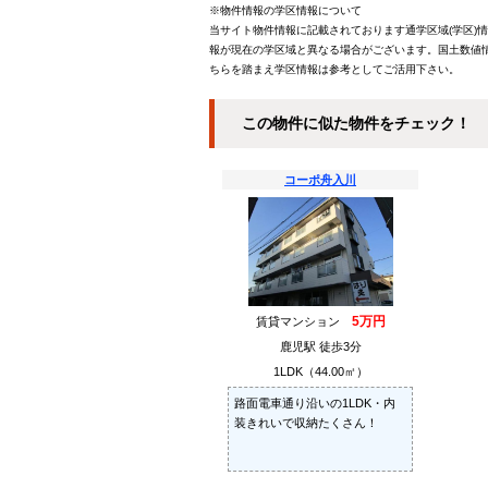
※物件情報の学区情報について
当サイト物件情報に記載されております通学区域(学区)
報が現在の学区域と異なる場合がございます。国土数値情
ちらを踏まえ学区情報は参考としてご活用下さい。
この物件に似た物件をチェック！
コーポ舟入川
5万円
賃貸マンション
鹿児駅 徒歩3分
1LDK（44.00㎡）
路面電車通り沿いの1LDK・内
装きれいで収納たくさん！