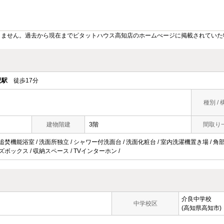
りません。過去から現在までピタットハウス高知店のホームぺージに掲載されていた
児駅
徒歩17分
種別 / 
建物階建
3階
間取り
 追焚機能浴室 / 洗面所独立 / シャワー付洗面台 / 洗面化粧台 / 室内洗濯機置き場 / 角部屋
ーズボックス / 収納スペース / TVインターホン /
介良中学校
中学校区
(高知県高知市)