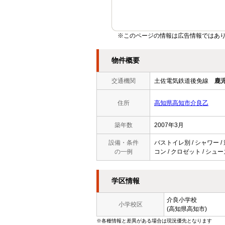
※このページの情報は広告情報ではあ
物件概要
交通機関
土佐電気鉄道後免線
鹿
住所
高知県高知市介良乙
築年数
2007年3月
設備・条件
バストイレ別 / シャワー /
の一例
コン / クロゼット / シュ
学区情報
介良小学校
小学校区
(高知県高知市)
※各種情報と差異がある場合は現況優先となります