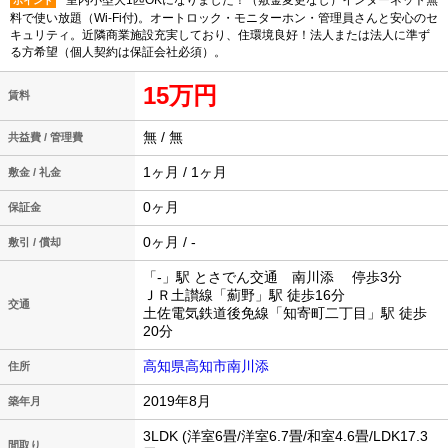
室内小型犬1匹OKになりました！（敷金変更なし）インターネット無
ポイント
料で使い放題（Wi-Fi付)。オートロック・モニターホン・管理員さんと安心のセ
キュリティ。近隣商業施設充実しており、住環境良好！法人または法人に準ず
る方希望（個人契約は保証会社必須）。
15万円
賃料
無 / 無
共益費 / 管理費
1ヶ月 / 1ヶ月
敷金 / 礼金
0ヶ月
保証金
0ヶ月 / -
敷引 / 償却
「-」駅 とさでん交通 南川添 停歩3分
ＪＲ土讃線「薊野」駅 徒歩16分
交通
土佐電気鉄道後免線「知寄町二丁目」駅 徒歩
20分
高知県高知市南川添
住所
2019年8月
築年月
3LDK (洋室6畳/洋室6.7畳/和室4.6畳/LDK17.3
間取り