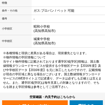
特徴
ガス:プロパン / ペット:可能
条件・その他
-
備考
昭和小学校
小学校区
(高知県高知市)
城東中学校
中学校区
(高知県高知市)
※各種情報と現状に差異がある場合は、現状優先となります。
※物件情報の学区情報について
当サイト物件情報に記載されております通学区域(学区)情報は、国土数
値情報ダウンロードサービスが提供する小学校区データ【2016年度】及
び中学校区データ【2016年度】を元に加工したものですので、記載情報
が現在の学区域と異なる場合がございます。国土数値情報ダウンロード
サービスのWEBサイト上で記述通り、データは必ずしも正確とは言えま
せん。また、通学区域(学区)は毎年見直しの対象となりますので、そち
らを踏まえ学区情報は参考としてご活用下さい。
空室確認・内見予約はこちらから