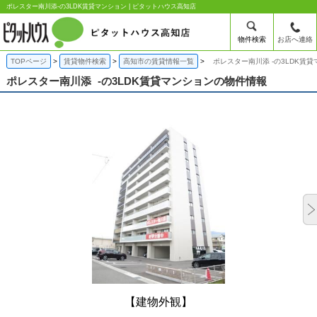
ポレスター南川添-の3LDK賃貸マンション | ピタットハウス高知店
物件検索
お店へ連絡
TOPページ
賃貸物件検索
高知市の賃貸情報一覧
ポレスター南川添 -の3LDK賃
ポレスター南川添
-の3LDK賃貸マンションの物件情報
【建物外観】