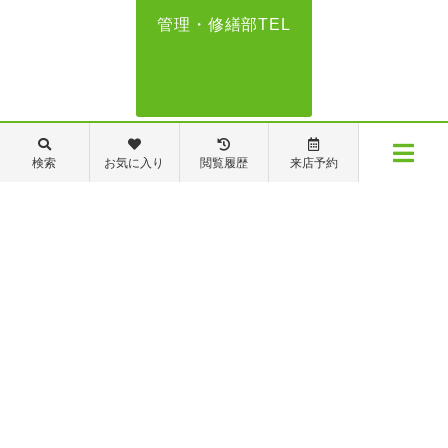
管理・修繕部TEL
088-821-7272
検索
お気に入り
閲覧履歴
来店予約
メニュー
【営業時間】営業部：9～19時 管理・修繕部：9～18時
【定休日】日・祝日 夏季休業 年末年始
物件検索
閲覧履歴
お気に入り
保存した条件
※ピタットハウスの加盟店は独立自営であり、各店舗の責任のもと運営をしておりま