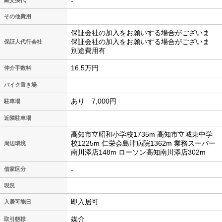
-
鍵交換代
その他費用
保証会社の加入をお願いする場合がございま
保証会社の加入をお願いする場合がございま
保証人代行会社
別途費用有
16.5万円
仲介手数料
バイク置き場
あり 7,000円
駐車場
近隣駐車場
高知市立昭和小学校1735m 高知市立城東中学
校1225m 仁栄会島津病院1362m 業務スーパー
周辺環境
南川添店148m ローソン高知南川添店302m
-
借家区分
現況
即入居可
入居可能日
媒介
取引態様