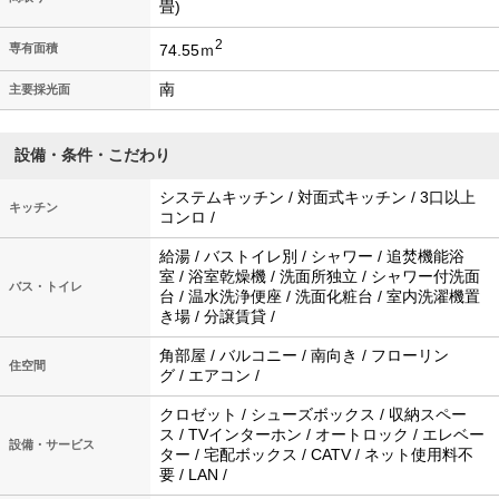
畳)
2
74.55ｍ
専有面積
南
主要採光面
設備・条件・こだわり
システムキッチン / 対面式キッチン / 3口以上
キッチン
コンロ /
給湯 / バストイレ別 / シャワー / 追焚機能浴
室 / 浴室乾燥機 / 洗面所独立 / シャワー付洗面
バス・トイレ
台 / 温水洗浄便座 / 洗面化粧台 / 室内洗濯機置
き場 / 分譲賃貸 /
角部屋 / バルコニー / 南向き / フローリン
住空間
グ / エアコン /
クロゼット / シューズボックス / 収納スペー
ス / TVインターホン / オートロック / エレベー
設備・サービス
ター / 宅配ボックス / CATV / ネット使用料不
要 / LAN /