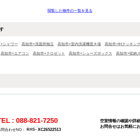
閲覧した物件の一覧を見る
す
市+シャワー
高知市+洗面所独立
高知市+室内洗濯機置き場
高知市+IHクッキン
高知市+エアコン
高知市+クロゼット
高知市+シューズボックス
高知市+収納
TEL : 088-821-7250
空室情報の確認や詳
お問合せはお気軽に
XC26522513
お問合わせNO：