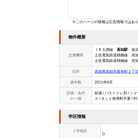
※このページの情報は広告情報ではあ
物件概要
ＪＲ土讃線
高知駅
徒歩
交通機関
土佐電気鉄道桟橋線 高知
土佐電気鉄道桟橋線 高知
住所
高知県高知市新本町２丁
築年数
2011年9月
設備・条件
給湯 / バストイレ別 / シ
の一例
ス / ネット使用料不要 / 
学区情報
小学校区
()