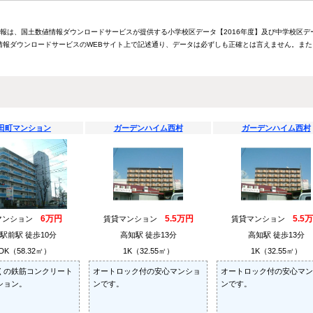
情報は、国土数値情報ダウンロードサービスが提供する小学校区データ【2016年度】及び中学校区デ
報ダウンロードサービスのWEBサイト上で記述通り、データは必ずしも正確とは言えません。また
田町マンション
ガーデンハイム西村
ガーデンハイム西村
6万円
5.5万円
5.5
マンション
賃貸マンション
賃貸マンション
駅前駅 徒歩10分
高知駅 徒歩13分
高知駅 徒歩13分
DK（58.32㎡）
1K（32.55㎡）
1K（32.55㎡）
くの鉄筋コンクリート
オートロック付の安心マンショ
オートロック付の安心マン
ション。
ンです。
ンです。