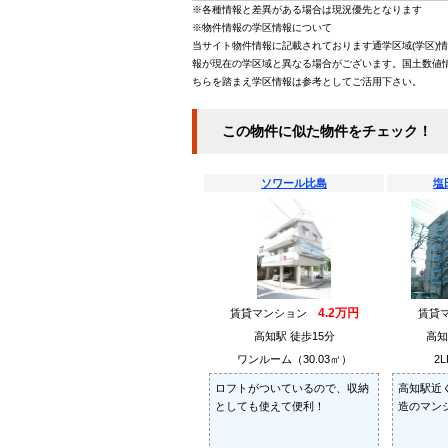
※各種情報と差異がある場合は現況優先となります
※物件情報の学区情報について
当サイト物件情報に記載されております通学区域(学区)
報が現在の学区域と異なる場合がございます。国土数値情
ちらを踏まえ学区情報は参考としてご活用下さい。
この物件に似た物件をチェック！
ソワール比島
塩
4.2万円
賃貸マンション
賃貸
高知駅 徒歩15分
高知
ワンルーム（30.03㎡）
2L
ロフトがついているので、収納
高知駅近
としても使えて便利！
造のマン