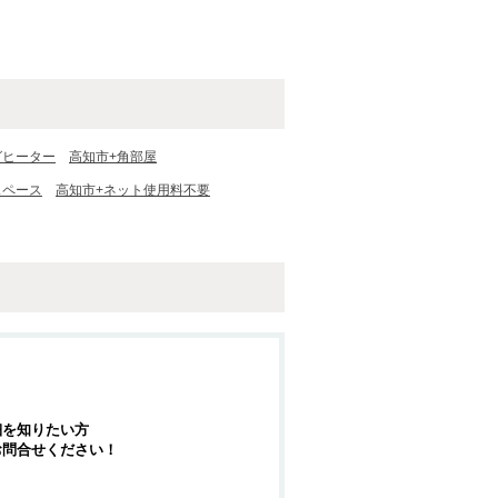
グヒーター
高知市+角部屋
スペース
高知市+ネット使用料不要
細を知りたい方
お問合せください！