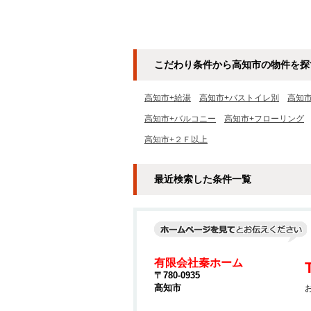
こだわり条件から高知市の物件を探
高知市+給湯
高知市+バストイレ別
高知
高知市+バルコニー
高知市+フローリング
高知市+２Ｆ以上
最近検索した条件一覧
有限会社秦ホーム
〒780-0935
高知市