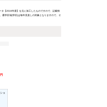
ータ【2016年度】を元に加工したものですので、記載情
、通学区域(学区)は毎年見直しの対象となりますので、そ
万円
ショ