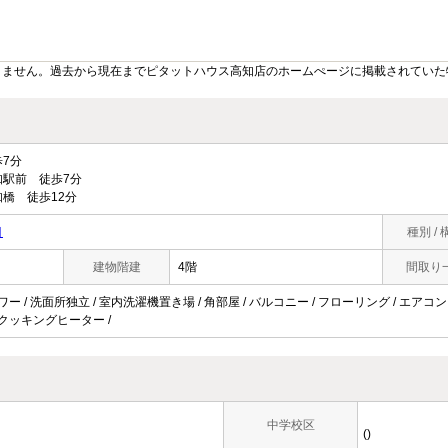
りません。過去から現在までピタットハウス高知店のホームぺージに掲載されていた
7分
駅前 徒歩7分
橋 徒歩12分
目
種別 / 
建物階建
4階
間取り
ャワー / 洗面所独立 / 室内洗濯機置き場 / 角部屋 / バルコニー / フローリング / エアコ
IHクッキングヒーター /
中学校区
()