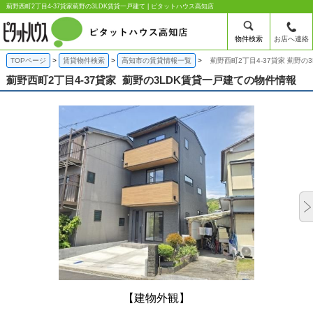
薊野西町2丁目4-37貸家薊野の3LDK賃貸一戸建て | ピタットハウス高知店
物件検索
お店へ連絡
TOPページ
賃貸物件検索
高知市の賃貸情報一覧
薊野西町2丁目4-37貸家 薊野の
薊野西町2丁目4-37貸家
薊野の3LDK賃貸一戸建ての物件情報
【建物外観】