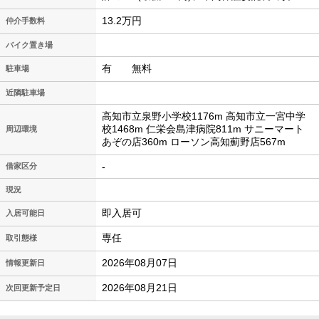
13.2万円
仲介手数料
バイク置き場
有 無料
駐車場
近隣駐車場
高知市立泉野小学校1176m 高知市立一宮中学
校1468m 仁栄会島津病院811m サニーマート
周辺環境
あぞの店360m ローソン高知薊野店567m
-
借家区分
現況
即入居可
入居可能日
専任
取引態様
2026年08月07日
情報更新日
2026年08月21日
次回更新予定日