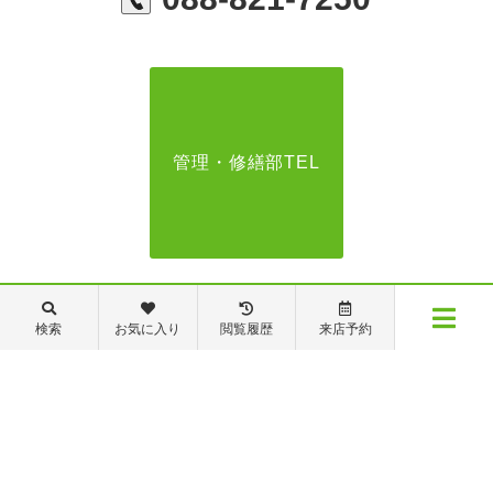
管理・修繕部TEL
088-821-7272
検索
お気に入り
閲覧履歴
来店予約
メニュー
【営業時間】営業部：9～19時 管理・修繕部：9～18時
【定休日】日・祝日 夏季休業 年末年始
物件検索
閲覧履歴
お気に入り
保存した条件