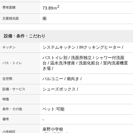
2
73.89ｍ
専有面積
南
主要採光面
設備・条件・こだわり
システムキッチン / IHクッキングヒーター /
キッチン
バストイレ別 / 洗面所独立 / シャワー付洗面
台 / 温水洗浄便座 / 洗面化粧台 / 室内洗濯機置
バス・トイレ
き場 /
バルコニー / 南向き /
住空間
シューズボックス /
設備・サービス
特徴
ペット:可能
条件・その他
-
備考
泉野小学校
小学校区