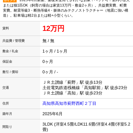
2025年6月新築、築後未使用できれいなお家！ペット可！室内小型犬
ポイント
または猫1匹OK（飼育の場合は家賃13万円・敷金2ヶ月）。共益費実費、町費
実費。耐震等級3・断熱等級4・躯体のみテクノストラクチャー（地震に強い構
造）。駐車場は軽2台または軽+小型くらい。
12万円
賃料
無 / 無
共益費 / 管理費
1ヶ月 / 1ヶ月
敷金 / 礼金
0ヶ月
保証金
0ヶ月 / -
敷引 / 償却
ＪＲ土讃線「薊野」駅 徒歩13分
土佐電気鉄道桟橋線「高知駅前」駅 徒歩23分
交通
ＪＲ土讃線「高知」駅 徒歩23分
高知県高知市薊野西町２丁目
住所
2025年6月
築年月
3LDK (洋室4.5畳/LDK11.6畳/洋室4.4畳/洋室5.2
間取り
畳)