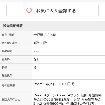
設備詳細情報
一戸建て / 木造
種別 / 構造
1階 / 3階
所在階 / 階数
2年
契約期間
なし
更新料
要
損保
-
鍵交換代
Roomコネクト：1,100円/月
その他費用
Casa Aプラン Casa Aプラン 初回:月額賃料
等合計の50％(最低2.5万)、月額:月額賃料等合
保証人代行会社
計の2％(最低900円)、年間保証委託料1万。