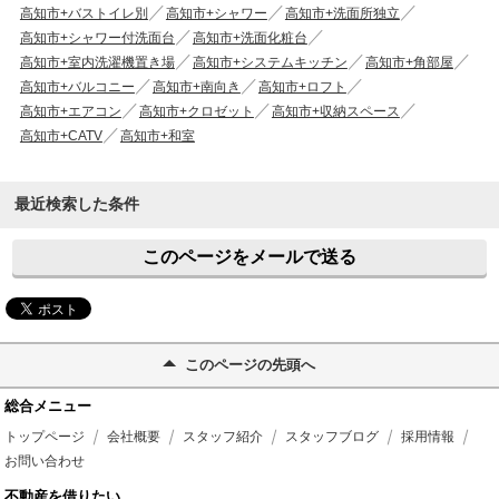
高知市+バストイレ別
高知市+シャワー
高知市+洗面所独立
高知市+シャワー付洗面台
高知市+洗面化粧台
高知市+室内洗濯機置き場
高知市+システムキッチン
高知市+角部屋
高知市+バルコニー
高知市+南向き
高知市+ロフト
高知市+エアコン
高知市+クロゼット
高知市+収納スペース
高知市+CATV
高知市+和室
最近検索した条件
このページをメールで送る
このページの先頭へ
総合メニュー
トップページ
会社概要
スタッフ紹介
スタッフブログ
採用情報
お問い合わせ
不動産を借りたい