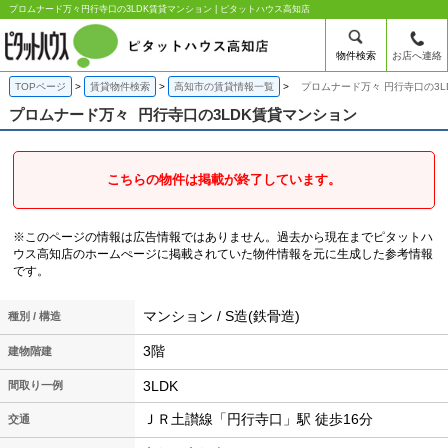
プロムナード万々円行寺口の3LDK賃貸マンション | ピタットハウス高知店
物件検索
お店へ連絡
TOPページ
賃貸物件検索
高知市の賃貸情報一覧
プロムナード万々 円行寺口の3L
プロムナード万々
円行寺口の3LDK賃貸マンション
こちらの物件は掲載が終了しています。
※このページの情報は広告情報ではありません。過去から現在までピタットハ
ウス高知店のホームぺージに掲載されていた物件情報を元に生成した参考情報
です。
マンション / S造(鉄骨造)
種別 / 構造
3階
建物階建
3LDK
間取り一例
ＪＲ土讃線「円行寺口」駅 徒歩16分
交通