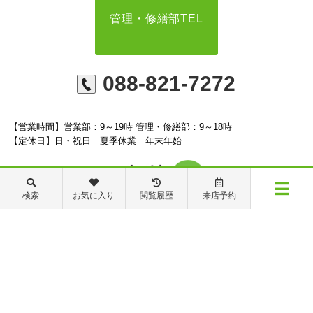
管理・修繕部TEL
088-821-7272
【営業時間】営業部：9～19時 管理・修繕部：9～18時
【定休日】日・祝日 夏季休業 年末年始
検索
お気に入り
閲覧履歴
来店予約
※ピタットハウスの加盟店は独立自営であり、各店舗の責任のもと運営をしておりま
メニュー
す。尚、建築・リフォーム等の請負業につきましては、有限会社秦ホームの責任のもと
物件検索
閲覧履歴
お気に入り
保存した条件
運営しております。