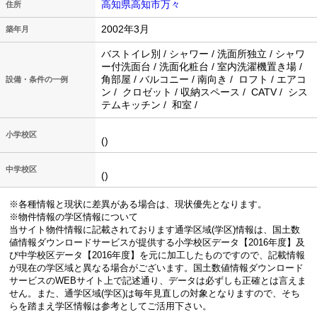
高知県高知市万々
住所
2002年3月
築年月
バストイレ別 / シャワー / 洗面所独立 / シャワ
ー付洗面台 / 洗面化粧台 / 室内洗濯機置き場 /
角部屋 / バルコニー / 南向き / ロフト / エアコ
設備・条件の一例
ン / クロゼット / 収納スペース / CATV / シス
テムキッチン / 和室 /
小学校区
()
中学校区
()
※各種情報と現状に差異がある場合は、現状優先となります。
※物件情報の学区情報について
当サイト物件情報に記載されております通学区域(学区)情報は、国土数
値情報ダウンロードサービスが提供する小学校区データ【2016年度】及
び中学校区データ【2016年度】を元に加工したものですので、記載情報
が現在の学区域と異なる場合がございます。国土数値情報ダウンロード
サービスのWEBサイト上で記述通り、データは必ずしも正確とは言えま
せん。また、通学区域(学区)は毎年見直しの対象となりますので、そち
らを踏まえ学区情報は参考としてご活用下さい。